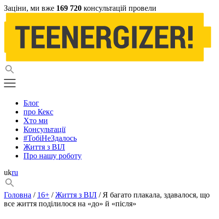
Заціни, ми вже
169 720
консультацій провели
Блог
про Кекс
Хто ми
Консультації
#ТобіНеЗдалось
Життя з ВІЛ
Про нашу роботу
uk
ru
Головна
/
16+
/
Життя з ВІЛ
/ Я багато плакала, здавалося, що
все життя поділилося на «до» й «після»