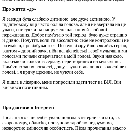
Про життя «до»
Я завжди була слабкою дитиною, але дуже активною. У
підлітковому віці часто боліла голова, але я не звертала на це
уваги, списуючи на напружене навчання й любовні
переживання. Добре пам’ятаю той період, було дуже страшно
й дивно. Почуття, коли ти абсолютно себе не контролюєш і не
розумієш, що відбувається. По телевізору йшов якийсь серіал, і
раптом – дивний звук, ніби всі діснеївські герої мультяшними
голосами почали сперечатися в моїй голові. Звуки навколо,
включаючи голоси із серіалу, перетворилися на мультяшні.
Пам’ятаю запах вогкості, дощу, звуки ставали все голосніше в
голові, і я кричу щосили, не чуючи себе.
Я пішла в лікарню, мене попросили здати тест на ВІЛ. Він
виявився позитивним.
Про діагнози в Інтернеті
Після цього я передбачувано полізла в інтернет читати, як
скоро помру, облисію, поступово зароблю недоумство,
незворотно змінюся як особистість. Після прочитання всього