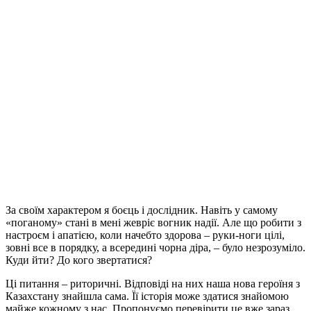
За своїм характером я боєць і дослідник. Навіть у самому
«поганому» стані в мені жевріє вогник надії. Але що робити з
настроєм і апатією, коли начебто здорова – руки-ноги цілі,
зовні все в порядку, а всередині чорна діра, – було незрозуміло.
Куди йти? До кого звертатися?
Ці питання – риторичні. Відповіді на них наша нова героїня з
Казахстану знайшла сама. Її історія може здатися знайомою
майже кожному з нас. Пропонуємо перевірити це вже зараз.