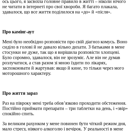
ось цього, я засвоїла головне правило в житті – ніколи нічого
не читати в інтернеті про свої хвороби. Я багато плакала,
здавалося, що все життя поділилося на «до» й «після».
Про камінг-аут
Мені було необхідно розповісти про свій діагноз комусь. Воно
сиділо в голові й не давало вільно дихати. З батьками в мене
стосунки не дуже, так що я вирішила розповісти хлопцеві.
Було соромно, здавалося, він не зрозуміє. Але він не думав
розлучатися, а став разом зі мною їздити по лікарях,
заспокоювати й жартував: якщо й кине, то тільки через мого
моторошного характеру.
Про життя зараз
Раз на півроку мені треба обов’язково проходити обстеження.
Постійно приймати препарати – три таблетки на день, і «звір»
спокійно спить.
За великим рахунком у мене повинен бути чіткий режим дня,
мало стресу, ніякого алкоголю і вечірок. У реальності в мене