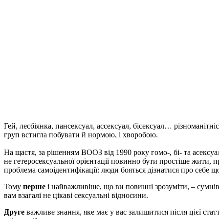
Гей, лесбіянка, пансексуал, ассексуал, бісексуал… різноманітні
груп встигла побувати й нормою, і хворобою.
На щастя, за рішенням ВООЗ від 1990 року гомо-, бі- та асексу
не гетеросексуальної орієнтації повинно бути простіше жити, п
проблема самоідентифікації: люди бояться дізнатися про себе щ
Тому
перше
і найважливіше, що ви повинні зрозуміти, – сумнів
вам взагалі не цікаві сексуальні відносини.
Друге
важливе знання, яке має у вас залишитися після цієї стат