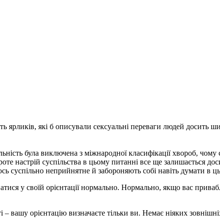
сть ярликів, які б описували сексуальні переваги людей досить ш
альність була виключена з міжнародної класифікації хвороб, чому
роте настрій суспільства в цьому питанні все ще залишається до
ось суспільно неприйнятне й забороняють собі навіть думати в ц
атися у своїй орієнтації нормально. Нормально, якщо вас привабл
ті – вашу орієнтацію визначаєте тільки ви. Немає ніяких зовнішн