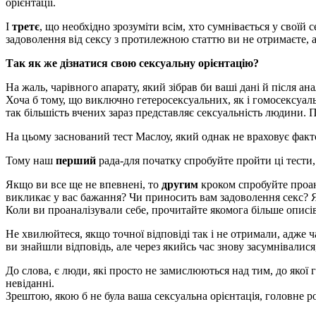
орієнтації.
І
третє
, що необхідно зрозуміти всім, хто сумнівається у своїй 
задоволення від сексу з протилежною статтю ви не отримаєте,
Так як же дізнатися свою сексуальну орієнтацію?
На жаль, чарівного апарату, який зібрав би ваші дані й після ана
Хоча б тому, що виключно гетеросексуальних, як і гомосексуаль
так більшість вчених зараз представляє сексуальність людини. 
На цьому заснований тест Маслоу, який однак не враховує факто
Тому наш
перший
рада-для початку спробуйте пройти ці тести,
Якщо ви все ще не впевнені, то
другим
кроком спробуйте проана
викликає у вас бажання? Чи приносить вам задоволення секс? Як
Коли ви проаналізували себе, прочитайте якомога більше описів
Не хвилюйтеся, якщо точної відповіді так і не отримали, адже ч
ви знайшли відповідь, але через якийсь час знову засумнівалися
До слова, є люди, які просто не замислюються над тим, до якої 
невіданні.
Зрештою, якою б не була ваша сексуальна орієнтація, головне ро