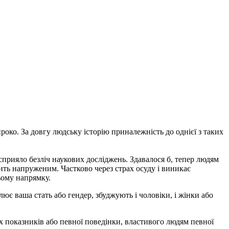
ироко. За довгу людську історію приналежність до однієї з таких
 сприяло безліч наукових досліджень. Здавалося б, тепер людям
сить напруженим. Частково через страх осуду і виникає
ьому напрямку.
ює ваша стать або гендер, збуджують і чоловіки, і жінки або
іх показників або певної поведінки, властивого людям певної