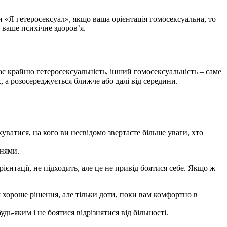
ити «Я гетеросексуал», якщо ваша орієнтація гомосексуальна, то
 ваше психічне здоров’я.
чає крайню гетеросексуальність, інший гомосексуальність – саме
, а розосереджується ближче або далі від середини.
ватися, на кого ви несвідомо звертаєте більше уваги, хто
ннями.
ієнтації, не підходить, але це не привід боятися себе. Якщо ж
еж хороше рішення, але тільки доти, поки вам комфортно в
дь-яким і не боятися відрізнятися від більшості.