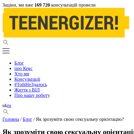
Заціни, ми вже
169 720
консультацій провели
Блог
про Кекс
Хто ми
Консультації
#ТобіНеЗдалось
Життя з ВІЛ
Про нашу роботу
uk
ru
Головна
/
Блог
/ Як зрозуміти свою сексуальну орієнтацію?
Як зрозуміти свою сексуальну орієнтац