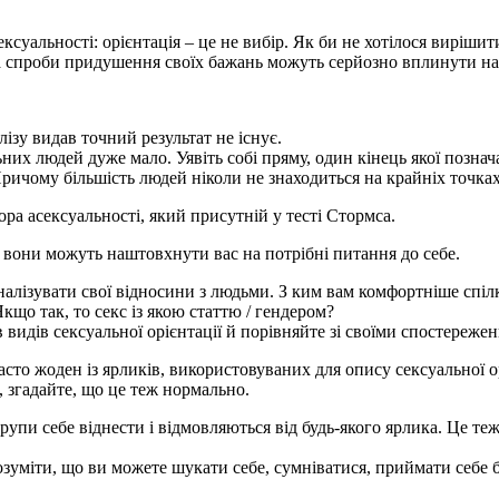
сексуальності: орієнтація – це не вибір. Як би не хотілося виріш
 а спроби придушення своїх бажань можуть серйозно вплинути на
лізу видав точний результат не існує.
них людей дуже мало. Уявіть собі пряму, один кінець якої позна
Причому більшість людей ніколи не знаходиться на крайніх точках
ра асексуальності, який присутній у тесті Стормса.
 вони можуть наштовхнути вас на потрібні питання до себе.
лізувати свої відносини з людьми. З ким вам комфортніше спілку
що так, то секс із якою статтю / гендером?
 видів сексуальної орієнтації й порівняйте зі своїми спостереже
асто жоден із ярликів, використовуваних для опису сексуальної ор
, згадайте, що це теж нормально.
групи себе віднести і відмовляються від будь-якого ярлика. Це т
зуміти, що ви можете шукати себе, сумніватися, приймати себе бу