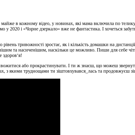
майже в кожному відео, у новинах, які мама включила по телику,
мо у 2020 і «Чорне дзеркало» вже не фантастика. І хочеться забут
о рівень тривожності зростає, як і кількість домашки на дистанц
ьнішим та насиченішим, наскільки це можливо. Пиши для себе чі
е здоров‘я!
ивожитися або прокрастинувати. І ти ж знаєш, що можеш звернут
ах, з якими труднощами ти зіштовхувався_лась та продовжуєш зіш