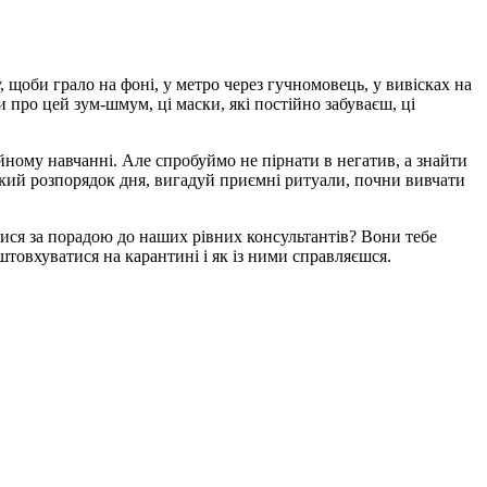
 щоби грало на фоні, у метро через гучномовець, у вивісках на
и про цей зум-шмум, ці маски, які постійно забуваєш, ці
ійному навчанні. Але спробуймо не пірнати в негатив, а знайти
ткий розпорядок дня, вигадуй приємні ритуали, почни вивчати
ися за порадою до наших рівних консультантів? Вони тебе
товхуватися на карантині і як із ними справляєшся.