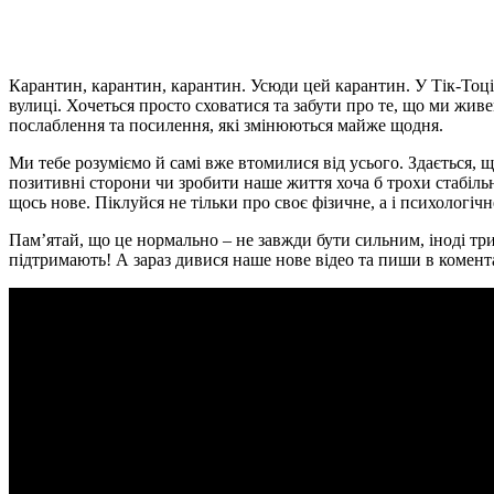
Карантин, карантин, карантин. Усюди цей карантин. У Тік-Тоці 
вулиці. Хочеться просто сховатися та забути про те, що ми живе
послаблення та посилення, які змінюються майже щодня.
Ми тебе розуміємо й самі вже втомилися від усього. Здається, щ
позитивні сторони чи зробити наше життя хоча б трохи стабіл
щось нове. Піклуйся не тільки про своє фізичне, а і психологічн
Пам’ятай, що це нормально – не завжди бути сильним, іноді тр
підтримають! А зараз дивися наше нове відео та пиши в комент