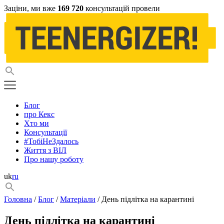
Заціни, ми вже
169 720
консультацій провели
Блог
про Кекс
Хто ми
Консультації
#ТобіНеЗдалось
Життя з ВІЛ
Про нашу роботу
uk
ru
Головна
/
Блог
/
Матеріали
/ День підлітка на карантині
День підлітка на карантині