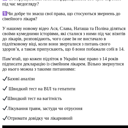
під час медогляду?
Чи добре ти знаєш свої права, що стосуються звернень до
сімейного лікаря?
У нашому новому відео Ася, Слава, Наташа та Поліна діляться
своїми кумедними історіями, які сталися з ними під час візитів
до лікарів, розповідають, чого саме їм не вистачало в
підлітковому віці, коли вони зверталися з питань свого
здоров’я, а також припускають, що б вони побажали собі в 14.
Пам’ятай, що кожен підліток в Україні має право з 14 років
підписати декларацію із сімейним лікарем. Вільно звернутися
до нього можна з такими питаннями:
Базові аналізи
Швидкий тест на ВІЛ та гепатити
Швидкий тест на вагітність
Лікування травм, застуди чи отруєння
Отримати довідку чи лікарняний