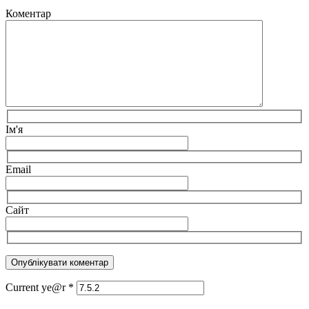
Коментар
Ім'я
Email
Сайт
Current ye@r
*