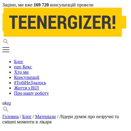
Заціни, ми вже
169 720
консультацій провели
Блог
про Кекс
Хто ми
Консультації
#ТобіНеЗдалось
Життя з ВІЛ
Про нашу роботу
uk
ru
Головна
/
Блог
/
Матеріали
/ Лідери думок про незручні та
смішні моменти в лікаря