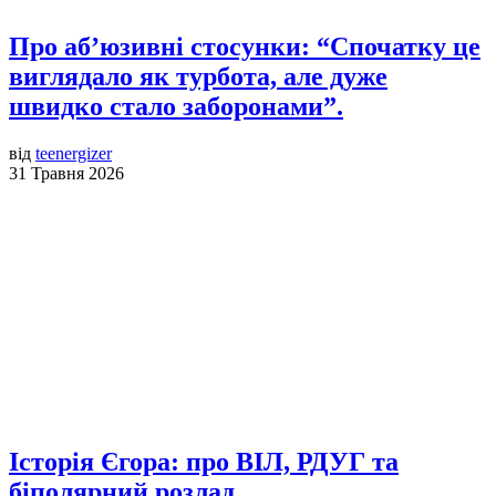
Про аб’юзивні стосунки: “Спочатку це
виглядало як турбота, але дуже
швидко стало заборонами”.
від
teenergizer
31 Травня 2026
Історія Єгора: про ВІЛ, РДУГ та
біполярний розлад