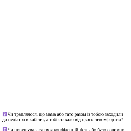
Чи траплялося, що мама або тато разом із тобою заходили
до педіатра в кабінет, а тобі ставало від цього некомфортно?
Чи порушувалася твоя конфіденційність або було соромно