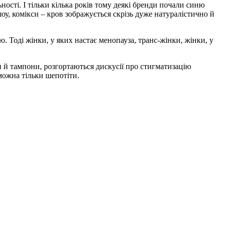
ності. І тільки кілька років тому деякі бренди почали синю
у, комікси – кров зображується скрізь дуже натуралістично й
. Тоді жінки, у яких настає менопауза, транс-жінки, жінки, у
ки й тампони, розгортаються дискусії про стигматизацію
можна тільки шепотіти.