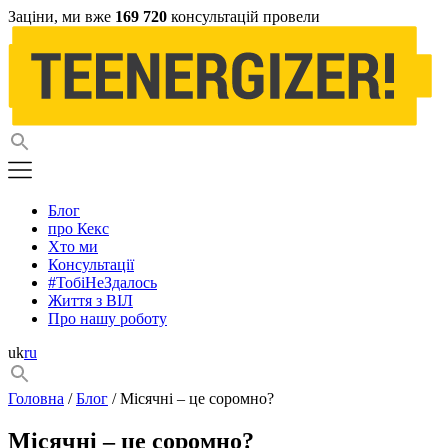
Заціни, ми вже
169 720
консультацій провели
Блог
про Кекс
Хто ми
Консультації
#ТобіНеЗдалось
Життя з ВІЛ
Про нашу роботу
uk
ru
Головна
/
Блог
/ Місячні – це соромно?
Місячні – це соромно?