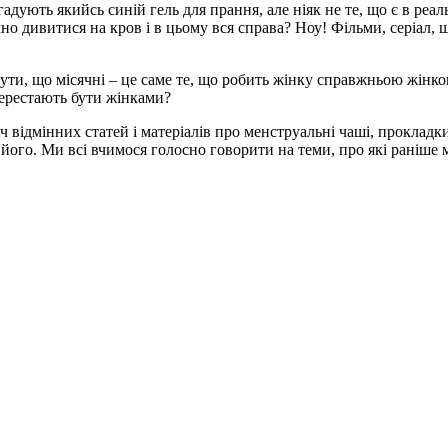
ують якийсь синій гель для прання, але ніяк не те, що є в реаль
дивитися на кров і в цьому вся справа? Ноу! Фільми, серіал, шо
ути, що місячні – це саме те, що робить жінку справжньою жінкою
перестають бути жінками?
іч відмінних статей і матеріалів про менструальні чаші, проклад
його. Ми всі вчимося голосно говорити на теми, про які раніше 