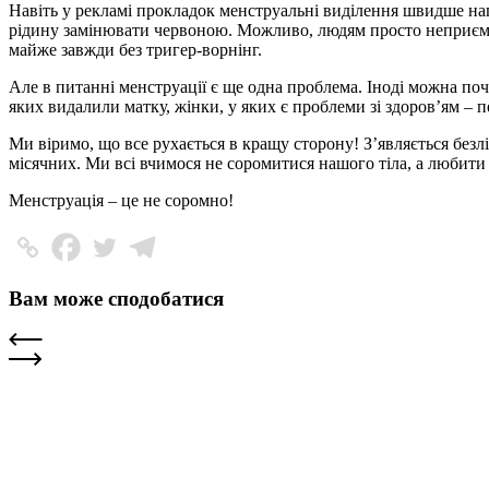
Навіть у рекламі прокладок менструальні виділення швидше нагад
рідину замінювати червоною. Можливо, людям просто неприємно 
майже завжди без тригер-ворнінг.
Але в питанні менструації є ще одна проблема. Іноді можна поч
яких видалили матку, жінки, у яких є проблеми зі здоров’ям – 
Ми віримо, що все рухається в кращу сторону! З’являється безл
місячних. Ми всі вчимося не соромитися нашого тіла, а любити 
Менструація – це не соромно!
Вам може сподобатися