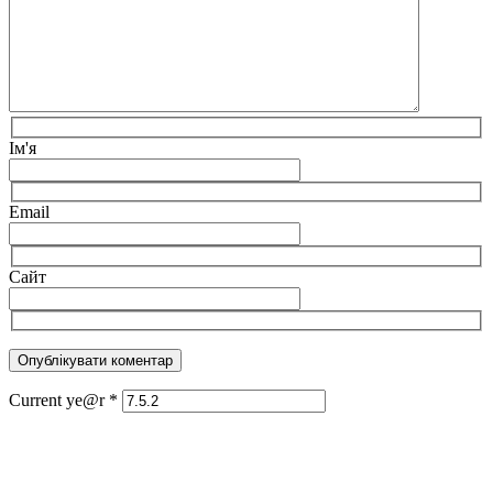
Ім'я
Email
Сайт
Current ye@r
*