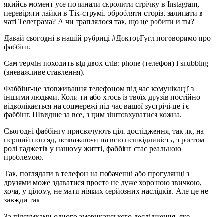
якийсь момент усе починали скролити стрічку в Instagram,
перевіряти лайки в Тік-струмі, обробляти сторіз, залипати в
чаті Телеграма? А чи траплялося так, що це
робити
и ты?
Давай сьогодні в нашій рубриці #ДокторГугл поговоримо про
фаббінг.
Сам термін походить від двох слів: phone (телефон) і snubbing
(зневажливе ставлення).
Фаббінг-це зловживання телефоном під час комунікації з
іншими людьми. Коли ти або хтось із твоїх друзів постійно
відволікається на соцмережі під час вашої зустрічі-це і є
фаббінг. Швидше за все, з цим
зіштовхуватися
кожна
.
Сьогодні фаббінгу присвячують цілі дослідження, так як, на
перший погляд, незважаючи на всю нешкідливість, з ростом
ролі гаджетів у нашому житті, фаббінг стає реальною
проблемою.
Так, поглядати в телефон на побаченні або прогулянці з
друзями може здаватися просто не дуже хорошою звичкою,
хоча, у цілому, не мати ніяких серйозних наслідків. Але це не
завжди так.
За підсумками одного американського дослідження, яке