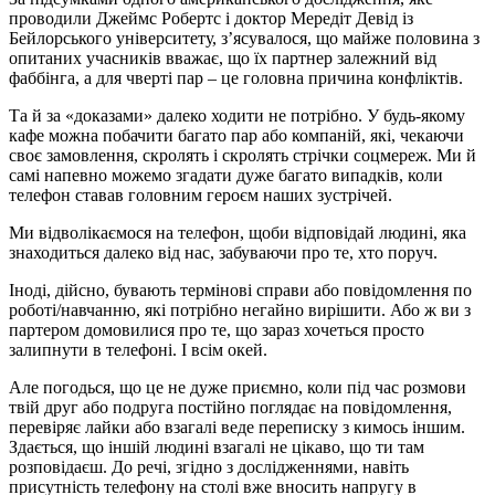
проводили Джеймс Робертс і доктор Мередіт Девід із
Бейлорського університету, з’ясувалося, що майже половина з
опитаних учасників вважає, що їх партнер залежний від
фаббінга, а для чверті пар – це головна причина конфліктів.
Та й за «доказами» далеко ходити не потрібно. У будь-якому
кафе можна побачити багато пар або компаній, які, чекаючи
своє замовлення, скролять і скролять стрічки соцмереж. Ми й
самі напевно можемо згадати дуже багато випадків, коли
телефон ставав головним героєм наших зустрічей.
Ми відволікаємося на телефон, щоби відповідай людині, яка
знаходиться далеко від нас, забуваючи про те, хто поруч.
Іноді, дійсно, бувають термінові справи або повідомлення по
роботі/навчанню, які потрібно негайно вирішити. Або ж ви з
партером домовилися про те, що зараз хочеться просто
залипнути в телефоні. І всім окей.
Але погодься, що це не дуже приємно, коли під час розмови
твій друг або подруга постійно поглядає на повідомлення,
перевіряє лайки або взагалі веде переписку з кимось іншим.
Здається, що іншій людині взагалі не цікаво, що ти там
розповідаєш. До речі, згідно з дослідженнями, навіть
присутність телефону на столі вже вносить напругу в