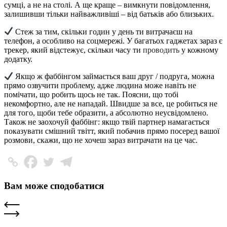
сумці, а не на столі. А ще краще – вимкнути повідомлення,
залишивши тільки найважливіші – від батьків або близьких.
Стеж за тим, скільки годин у день ти витрачаєш на
телефон, а особливо на соцмережі. У багатьох гаджетах зараз є
трекер, який відстежує, скільки часу ти
проводить
у кожному
додатку.
Якщо ж фаббінгом займається ваш друг / подруга, можна
прямо озвучити проблему, адже людина може навіть не
помічати, що робить щось не так. Поясни, що тобі
некомфортно, але не нападай. Швидше за все, це робиться не
для того, щоби тебе образити, а абсолютно неусвідомлено.
Також не заохочуй фаббінг: якщо твій партнер намагається
показувати смішний твітт, який побачив прямо посеред вашої
розмови, скажи, що не хочеш зараз витрачати на це час.
Вам може сподобатися