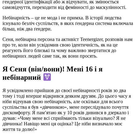
гендерної ідентифікації або ж відчувати, як змінюється
самовідчуття, переходити від фемінності до маскулінності.
Небінарність – це не мода і не примха. В історії людства
існувало безліч суспільств, в яких ґендерна система включала
більш, ніж два ґендери.
Сеня, небінарна персона та активіст Teenergizer, розповів нам
про те, коли він усвідомив свою ідентичність, як на це
реагують його близькі та чому важливо звертатися до
небінарних людей саме так, як вони просять.
Я Сеня (він/вони)! Мені 16 і я
небінарний
Я усвідомлено прийшов до своєї небінарності років зо два
тому і тоді вперше відкрився деяким друзям. До цього часу я
ніби відчував свою небінарність, але оскільки для всього
суспільства я був «дівчинкою», мене переслідувало почуття
дискомфорту. Я пам’ятаю як у 10 років дивився в дзеркало і
думав: «Чому мене всі сприймають тільки візуально? Я не
дівчинка! Навіщо мені ця оцінка? Це ніби визначало моє
життя та долю!»