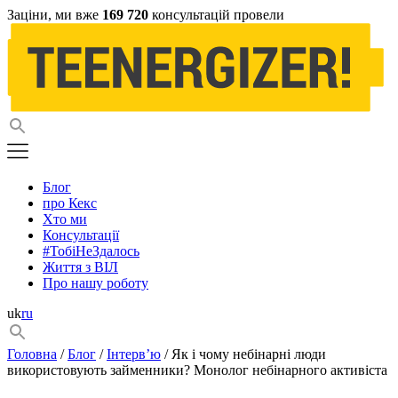
Заціни, ми вже
169 720
консультацій провели
Блог
про Кекс
Хто ми
Консультації
#ТобіНеЗдалось
Життя з ВІЛ
Про нашу роботу
uk
ru
Головна
/
Блог
/
Інтерв’ю
/ Як і чому небінарні люди
використовують займенники? Монолог небінарного активіста