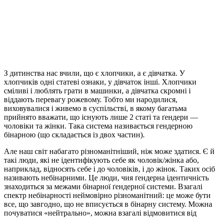
З дитинства нас вчили, що є хлопчики, а є дівчатка. У
хлопчиків одні статеві ознаки, у дівчаток інші. Хлопчики
сміливі і люблять грати в машинки, а дівчатка скромні і
віддають перевагу рожевому. Тобто ми народилися,
виховувалися і живемо в суспільстві, в якому багатьма
прийнято вважати, що існують лише 2 статі та ґендери —
чоловіки та жінки. Така система називається гендерною
бінарною (що складається із двох частин).
Але наш світ набагато різноманітніший, ніж може здатися. Є й
такі люди, які не ідентифікують себе як чоловік/жінка або,
наприклад, відносять себе і до чоловіків, і до жінок. Таких осіб
називають небінарними. Це люди, чия ґендерна ідентичність
знаходиться за межами бінарної ґендерної системи. Взагалі
спектр небінарності неймовірно різноманітний: це може бути
все, що завгодно, що не вписується в бінарну систему. Можна
почуватися «нейтрально», можна взагалі відмовитися від