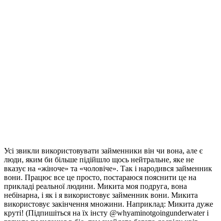
Усі звикли використовувати займенники він чи вона, але є
люди, яким би більше підійшло щось нейтральне, яке не
вказує на «жіноче» та «чоловіче». Так і народився займенник
вони. Працює все це просто, постараюся пояснити це на
прикладі реальної людини. Микита моя подруга, вона
небінарна, і як і я використовує займенник вони. Микита
використовує закінчення множини. Наприклад: Микита дуже
круті! (Підпишіться на їх інсту @whyaminotgoingunderwater і