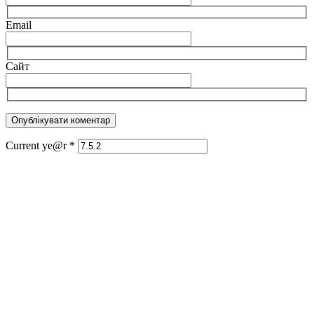
Email
Сайт
Current ye@r
*