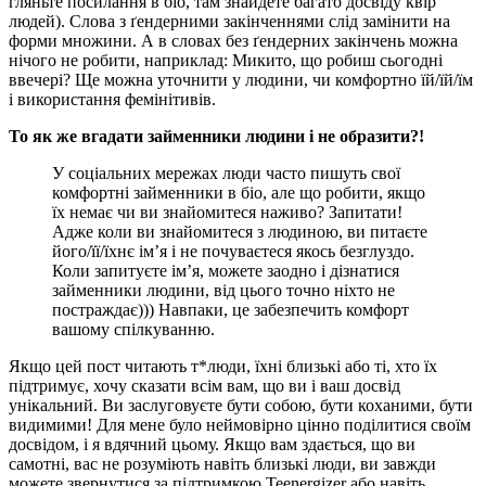
гляньте посилання в біо, там знайдете багато досвіду квір
людей). Слова з ґендерними закінченнями слід замінити на
форми множини. А в словах без ґендерних закінчень можна
нічого не робити, наприклад: Микито, що робиш сьогодні
ввечері? Ще можна уточнити у людини, чи комфортно їй/їй/їм
і використання фемінітивів.
То як же вгадати займенники людини і не образити?!
У соціальних мережах люди часто пишуть свої
комфортні займенники в біо, але що робити, якщо
їх немає чи ви знайомитеся наживо? Запитати!
Адже коли ви знайомитеся з людиною, ви питаєте
його/її/їхнє ім’я і не почуваєтеся якось безглуздо.
Коли запитуєте ім’я, можете заодно і дізнатися
займенники людини, від цього точно ніхто не
постраждає))) Навпаки, це забезпечить комфорт
вашому спілкуванню.
Якщо цей пост читають т*люди, їхні близькі або ті, хто їх
підтримує, хочу сказати всім вам, що ви і ваш досвід
унікальний. Ви заслуговуєте бути собою, бути коханими, бути
видимими! Для мене було неймовірно цінно поділитися своїм
досвідом, і я вдячний цьому. Якщо вам здається, що ви
самотні, вас не розуміють навіть близькі люди, ви завжди
можете звернутися за підтримкою Teenergizer або навіть