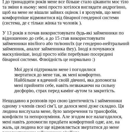
І до тринадцяти років мене все більше стало цікавити моє тіло
та зміни в ньому: мені просто хотілося виглядати андрогінно,
щоб на мене не вішали зайвих оцінок і я зрозумів, що мені
комфортніше відмовитися від бінарної гендерної системи
(система, де є тільки жінка та чоловік ).
У 13 років я почав використовувати будь-які займенники по
відношенню до себе, а до 15 став використовувати
займенники він/його або ти/вони/їх (це гендерно-нейтральний
займенник, аналог займенника they). Іноді я почуваюся
маскулінніше, іноді просто ніби перебуваю посередині
бінарної системи. Флюїдність це нормально :)
Мої друзі підтримали мене і погодилися
звертатися до мене так, як мені комфортно.
Найбільше я вдячний своїй дівчині, яка допомогла
мені прийняти себе, навіть незважаючи на сильну
дисфорію, страх перед камінг-аутом та закритість.
Нещодавно я розповів про свою ідентичність і займенники
одному з членів своєї сім’ї, це далося мені дуже складно. Ця
людина вислухала мене, було заперечення та трансфобія,
конфлікти та непорозуміння. Але згодом все налагодилося,
мені навіть допомогли придбати комфортний одяг, але, на
жаль, ця людина все ще відмовляється звертатися до мене