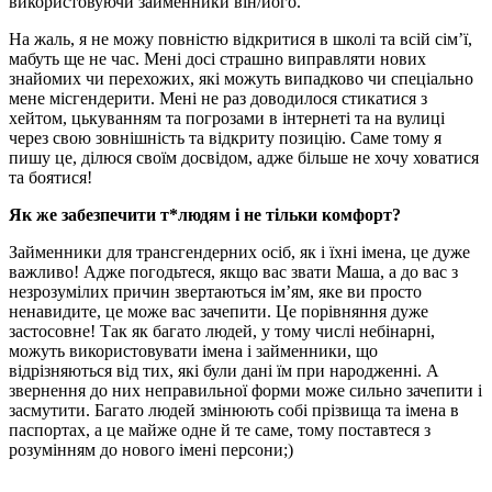
використовуючи займенники він/його.
На жаль, я не можу повністю відкритися в школі та всій сім’ї,
мабуть ще не час. Мені досі страшно виправляти нових
знайомих чи перехожих, які можуть випадково чи спеціально
мене місгендерити. Мені не раз доводилося стикатися з
хейтом, цькуванням та погрозами в інтернеті та на вулиці
через свою зовнішність та відкриту позицію. Саме тому я
пишу це, ділюся своїм досвідом, адже більше не хочу ховатися
та боятися!
Як же забезпечити т*людям і не тільки комфорт?
Займенники для трансгендерних осіб, як і їхні імена, це дуже
важливо! Адже погодьтеся, якщо вас звати Маша, а до вас з
незрозумілих причин звертаються ім’ям, яке ви просто
ненавидите, це може вас зачепити. Це порівняння дуже
застосовне! Так як багато людей, у тому числі небінарні,
можуть використовувати імена і займенники, що
відрізняються від тих, які були дані їм при народженні. А
звернення до них неправильної форми може сильно зачепити і
засмутити. Багато людей змінюють собі прізвища та імена в
паспортах, а це майже одне й те саме, тому поставтеся з
розумінням до нового імені персони;)