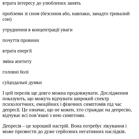
втрата інтересу до улюблених занять
проблеми зі сном (безсоння або, навпаки, занадто тривалий
сон)
утруднення в концентрації уваги
почуття провини
втрата енергії
зміна апетиту
головні болі
суїцидальні думки
І цей перелік ще довго можна продовжувати. Дослідження
показують, що можуть відчувати широкий спектр
психологічних, емоційних і фізичних симптомів під час
депресії. Це означає, що не кожен, хто страждає на депресію,
відчуває всі пов’язані з нею симптоми.
Депресія – це хороший настрій. Вона потребує лікування і
може призвести до дуже серйозних негативних наслідків.