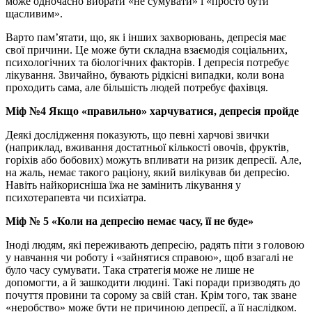
може одночасно вибрати «не сумувати» і «просто бути
щасливим».
Варто пам’ятати, що, як і інших захворювань, депресія має
свої причини. Це може бути складна взаємодія соціальних,
психологічних та біологічних факторів. І депресія потребує
лікування. Звичайно, бувають рідкісні випадки, коли вона
проходить сама, але більшість людей потребує фахівця.
Міф №4 Якщо «правильно» харчуватися, депресія пройде
Деякі дослідження показують, що певні харчові звички
(наприклад, вживання достатньої кількості овочів, фруктів,
горіхів або бобових) можуть впливати на ризик депресії. Але,
на жаль, немає такого раціону, який вилікував би депресію.
Навіть найкорисніша їжа не замінить лікування у
психотерапевта чи психіатра.
Міф № 5 «Коли на депресію немає часу, її не буде»
Іноді людям, які переживають депресію, радять піти з головою
у навчання чи роботу і «зайнятися справою», щоб взагалі не
було часу сумувати. Така стратегія може не лише не
допомогти, а й зашкодити людині. Такі поради призводять до
почуття провини та сорому за свій стан. Крім того, так зване
«неробство» може бути не причиною депресії, а її наслідком.