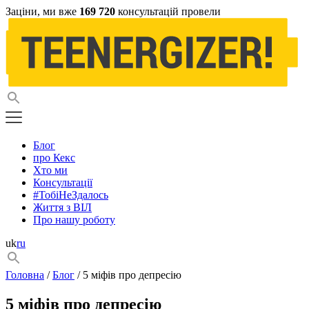
Заціни, ми вже
169 720
консультацій провели
Блог
про Кекс
Хто ми
Консультації
#ТобіНеЗдалось
Життя з ВІЛ
Про нашу роботу
uk
ru
Головна
/
Блог
/ 5 міфів про депресію
5 міфів про депресію