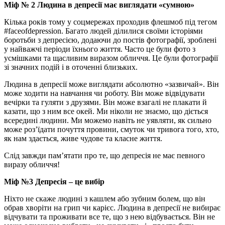
Міф № 2 Людина в депресії має виглядати «сумною»
Кілька років тому у соцмережах проходив флешмоб під тегом
#faceofdepression. Багато людей ділилися своїми історіями
боротьби з депресією, додаючи до постів фотографії, зроблені
у найважчі періоди їхнього життя. Часто це були фото з
усмішками та щасливим виразом обличчя. Це були фотографії
зі значних подій і в оточенні близьких.
Людина в депресії може виглядати абсолютно «зазвичай». Він
може ходити на навчання чи роботу. Він може відвідувати
вечірки та гуляти з друзями. Він може взагалі не плакати й
казати, що з ним все окей. Ми ніколи не знаємо, що діється
всередині людини. Ми можемо навіть не уявляти, як сильно
може роз’їдати почуття провини, смуток чи тривога того, хто,
як нам здається, живе чудове та класне життя.
Слід завжди пам’ятати про те, що депресія не має певного
виразу обличчя!
Міф №3 Депресія – це вибір
Ніхто не скаже людині з кашлем або зубним болем, що він
обрав хворіти на грип чи карієс. Людина в депресії не вибирає
відчувати та проживати все те, що з нею відбувається. Він не