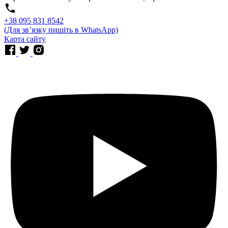
⁨+38 095 831 8542⁩
(Для звʼязку пишіть в WhatsApp)
Карта сайту