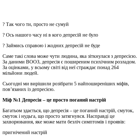
? Так чого ти, просто не сумуй
? Ось нашого часу ні в кого депресій не було
? Займись справою і жодних депресій не буде
Саме такі слова може чути людина, яка зіткнулася з депресією.
За даними ВООЗ, депресія є поширеним психічним розладом.
За оцінками, у всьому світі від неї страждає понад 264
мільйони людей.
Сьогодні ми вирішили розібрати 5 найпоширеніших міфів,
пов’язаних із депресією.
Міф №1 Депресія – це просто поганий настрій
Багатьом здається, що депресія – це поганий настрій, смуток,
смуток і нудьга, що просто затягнувся. Насправді це
захворювання, яке може мати безліч симптомів і проявів:
пригнічений настрій