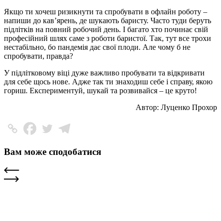
Якщо ти хочеш ризикнути та спробувати в офлайн роботу –
напиши до кав’ярень, де шукають баристу. Часто туди беруть
підлітків на повний робочий день. І багато хто починає свій
професійний шлях саме з роботи баристої. Так, тут все трохи
нестабільно, бо пандемія дає свої плоди. Але чому б не
спробувати, правда?
У підлітковому віці дуже важливо пробувати та відкривати
для себе щось нове. Адже так ти знаходиш себе і справу, якою
гориш. Експериментуй, шукай та розвивайся – це круто!
Автор: Луценко Прохор
Вам може сподобатися