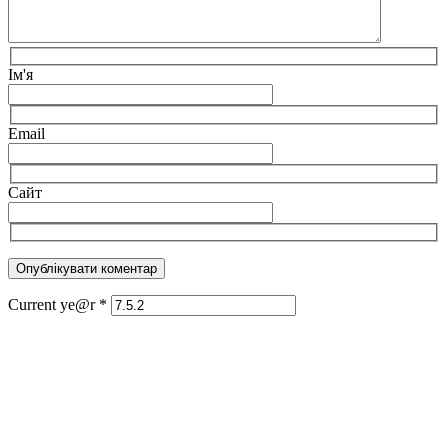
Ім'я
Email
Сайт
Current ye@r
*