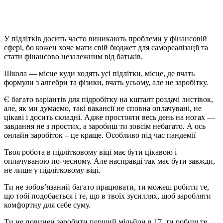
У підлітків досить часто виникають проблеми у фінансовій
сфері, бо кожен хоче мати свій бюджет для самореалізації та
стати фінансово незалежним від батьків.
Школа — місце куди ходять усі підлітки, місце, де вчать
формули з алгебри та фізики, вчать усьому, але не заробітку.
Є багато варіантів для підробітку на кшталт роздачі листівок,
але, як ми думаємо, такі вакансії не сповна оплачувані, не
цікаві і досить складні. Адже простояти весь день на ногах —
завдання не з простих, а заробиш ти зовсім небагато. А ось
онлайн заробіток – це краще. Особливо під час пандемії
Твоя робота в підлітковому віці має бути цікавою і
оплачуваною по-чесному. Але насправді так має бути завжди,
не лише у підлітковому віці.
Ти не зобов’язаний багато працювати, ти можеш робити те,
що тобі подобається і те, що в твоїх зусиллях, щоб заробляти
комфортну для себе суму.
Ти не повинен заробити перший мільйон в 17, ти робиш те,