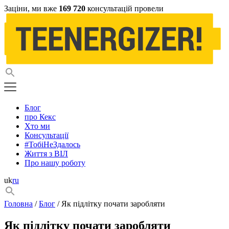
Заціни, ми вже
169 720
консультацій провели
Блог
про Кекс
Хто ми
Консультації
#ТобіНеЗдалось
Життя з ВІЛ
Про нашу роботу
uk
ru
Головна
/
Блог
/ Як підлітку почати заробляти
Як підлітку почати заробляти