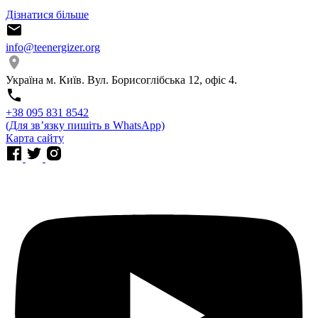
Дізнатися більше
info@teenergizer.org
Україна м. Київ. Вул. Борисоглібська 12, офіс 4.
⁨+38 095 831 8542⁩
(Для звʼязку пишіть в WhatsApp)
Карта сайту