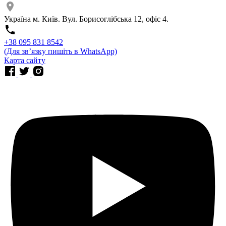
Україна м. Київ. Вул. Борисоглібська 12, офіс 4.
⁨+38 095 831 8542⁩
(Для звʼязку пишіть в WhatsApp)
Карта сайту