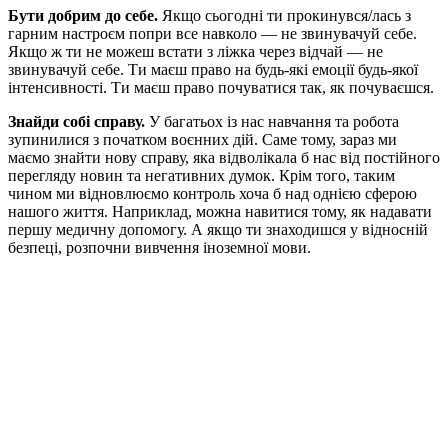
Бути добрим до себе.
Якщо сьогодні ти прокинувся/лась з
гарним настроєм попри все навколо — не звинувачуй себе.
Якщо ж ти не можеш встати з ліжка через відчай — не
звинувачуй себе. Ти маєш право на будь-які емоції будь-якої
інтенсивності. Ти маєш право почуватися так, як почуваєшся.
Знайди собі справу.
У багатьох із нас навчання та робота
зупинилися з початком воєнних дій. Саме тому, зараз ми
маємо знайти нову справу, яка
відволікала
б нас від постійного
перегляду новин та негативних думок. Крім того, таким
чином ми відновлюємо контроль хоча б над однією сферою
нашого життя. Наприклад, можна навитися тому, як надавати
першу медичну допомогу. А якщо ти знаходишся у відносній
безпеці, розпочни вивчення іноземної мови.