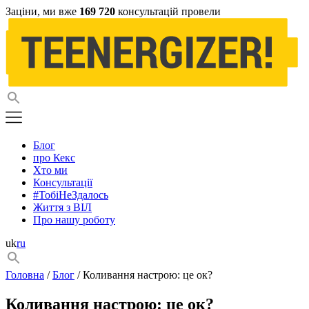
Заціни, ми вже
169 720
консультацій провели
Блог
про Кекс
Хто ми
Консультації
#ТобіНеЗдалось
Життя з ВІЛ
Про нашу роботу
uk
ru
Головна
/
Блог
/ Коливання настрою: це ок?
Коливання настрою: це ок?