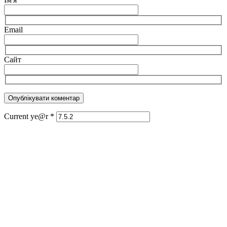
Email
Сайт
Current ye@r
*