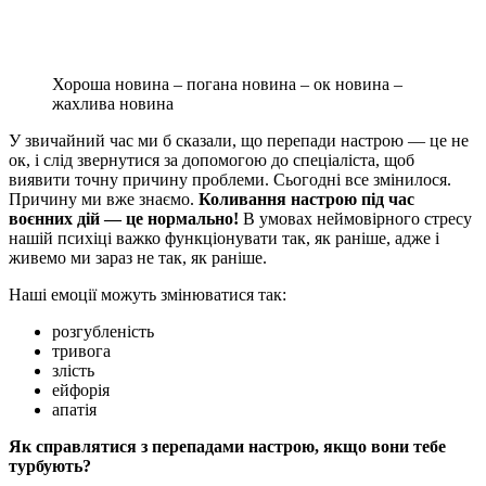
Хороша новина – погана новина – ок новина –
жахлива новина
У звичайний час ми б сказали, що перепади настрою — це не
ок, і слід звернутися за допомогою до спеціаліста, щоб
виявити точну причину проблеми. Сьогодні все змінилося.
Причину ми вже знаємо.
Коливання настрою під час
воєнних дій — це нормально!
В умовах неймовірного стресу
нашій психіці важко функціонувати так, як раніше, адже і
живемо ми зараз не так, як раніше.
Наші емоції можуть змінюватися так:
розгубленість
тривога
злість
ейфорія
апатія
Як справлятися з перепадами настрою, якщо вони тебе
турбують?