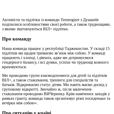
Активісти та підлітки із команди Teenergizer з Душанбе
поділилися особливостями своєї роботи, а також труднощами,
з якими зіштовхуються ВІЛ+ підлітки.
Про команду
Наша команда працює у республіці Таджикистан. У складі 15
підлітків ми щодня тримаємо зв’язок між собою. У команді
працюють і хлопці, і дівчата, адже ми дотримуємося
гендерного балансу, і всі думки, успіхи чи труднощі кожного
враховуються.
Ми проводимо групи взаємодопомоги для дітей та підлітків
ВІЛ+, а також стажування, тренінги для спеціалістів та
батьків. Відкриваємо статус дітям. Ми навіть маємо досвід у
груповому відкритті. Звичайно ж, після закінчення
стажування проводимо ВИЧеринку. Крім намічених заходів у
рамках гранту, команда також організовує різні посиденьки та
вечірки між собою».
Про ситуацiю у кра
ї
нi