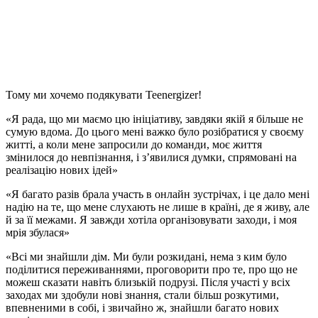
Тому ми хочемо подякувати Teenergizer!
«Я рада, що ми маємо цю ініціативу, завдяки якій я більше не
сумую вдома. До цього мені важко було розібратися у своєму
житті, а коли мене запросили до команди, моє життя
змінилося до невпізнання, і з’явилися думки, спрямовані на
реалізацію нових ідей»
«Я багато разів брала участь в онлайн зустрічах, і це дало мені
надію на те, що мене слухають не лише в країні, де я живу, але
й за її межами. Я завжди хотіла організовувати заходи, і моя
мрія збулася»
«Всі ми знайшли дім. Ми були розкидані, нема з ким було
поділитися переживаннями, проговорити про те, про що не
можеш сказати навіть близькій подрузі. Після участі у всіх
заходах ми здобули нові знання, стали більш розкутими,
впевненими в собі, і звичайно ж, знайшли багато нових