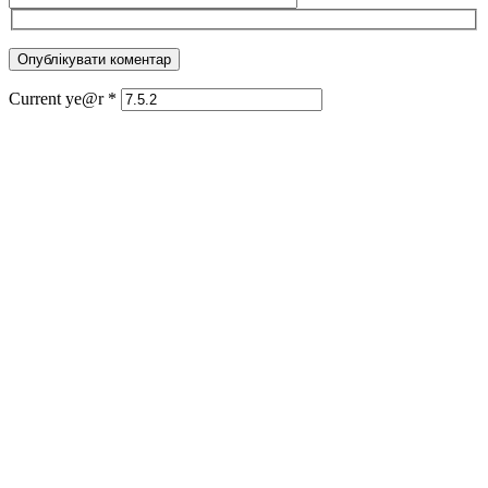
Current ye@r
*