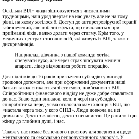
Оскільки ВІЛ+ люди зіштовхуються з численними
труднощами, наш уряд звертає на нас увагу, але не на тому
рівні, на якому хотілося б. Доступ до антиретровірусної терапії
забезпечений, але побічні ефекти, що виявляються при
прийманні ліків, важко долати через стигму. Крім того, у
медичних центрах стосовно осіб, які живуть із ВІЛ, також є
дискримінація.
Наприклад, дівчинка з нашої команди хотіла
оперувати вухо, але через страх зіпсувати медичні
апарати, лікар відмовився робити операцію.
Для підлітків до 16 років призначено субсидію у вигляді
грошової допомоги, але при оформленні документів наші
батьки також стикаються зі стигмою, пов’язаною з ВІЛ.
Співробітники фінансового відділу не дуже добре ставляться
до нас. Знаю один випадок, коли в черзі на субсидію,
співробітника перед усіма оголосила мамі хлопця з ВІЛ, що
«настала черга тих, у кого СНІД». Люди довкола на неї
дивилися. Дехто з жалістю, дехто з ненавистю. Це ранило і цю
жінку до глибини душі, і нас.
Також у нас немає безпечного простору для звернення щодо
ментального та сексуально репродуктивного здоров’я. У