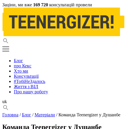
Заціни, ми вже
169 720
консультацій провели
Блог
про Кекс
Хто ми
Консультації
#ТобіНеЗдалось
Життя з ВІЛ
Про нашу роботу
uk
Головна
/
Блог
/
Матеріали
/ Команда Teenergizer у Душанбе
Команда Teenergizer у Душанбе