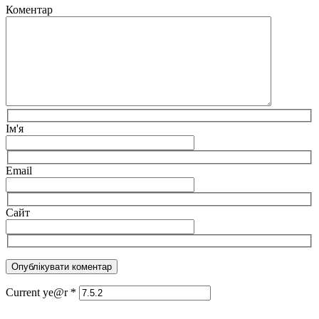
Коментар
Ім'я
Email
Сайт
Current ye@r
*