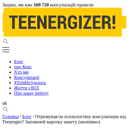
Заціни, ми вже
169 720
консультацій провели
Блог
про Кекс
Хто ми
Консультації
#ТобіНеЗдалось
Життя з ВІЛ
Про нашу роботу
uk
Головна
/
Блог
/ Отримував/ла психологічну консультацію від
Teenergier? Заповнюй коротку анкету (анонімно)