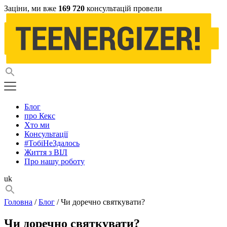
Заціни, ми вже
169 720
консультацій провели
Блог
про Кекс
Хто ми
Консультації
#ТобіНеЗдалось
Життя з ВІЛ
Про нашу роботу
uk
Головна
/
Блог
/ Чи доречно святкувати?
Чи доречно святкувати?