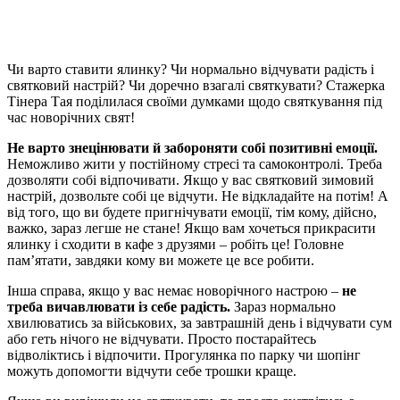
Чи варто ставити ялинку? Чи нормально відчувати радість і
святковий настрій? Чи доречно взагалі святкувати? Стажерка
Тінера Тая поділилася своїми думками щодо святкування під
час новорічних свят!
Не варто знецінювати й забороняти собі позитивні емоції.
Неможливо жити у постійному стресі та самоконтролі. Треба
дозволяти собі відпочивати. Якщо у вас святковий зимовий
настрій, дозвольте собі це відчути. Не відкладайте на потім! А
від того, що ви будете пригнічувати емоції, тім кому, дійсно,
важко, зараз легше не стане! Якщо вам хочеться прикрасити
ялинку і сходити в кафе з друзями – робіть це! Головне
пам’ятати, завдяки кому ви можете це все робити.
Інша справа, якщо у вас немає новорічного настрою –
не
треба вичавлювати із себе радість.
Зараз нормально
хвилюватись за військових, за завтрашній день і відчувати сум
або геть нічого не відчувати. Просто постарайтесь
відволіктись і відпочити. Прогулянка по парку чи шопінг
можуть допомогти відчути себе трошки краще.