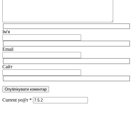
Ім'я
Email
Сайт
Current ye@r
*