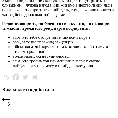
Якщо ви вирішили не святкувати, то просто зустрітись з
близькими – чудова нагода! Ми живемо в нестабільний час з
невизначеністю про завтрашній день, тому важливо провести
час з дійсно дорогими тобі людьми.
Головне, попри те, чи будеш ти святкувати, чи ні, попри
тяжкість пережитого року, варто подякувати:
усім, хто тебе оточує, за те, що вони поруч
собі, за те що пережив(ла) цей рік
військовим, які дарують нам можливість зібратись за
столом з родиною
волонтерам, які не зупиняються
всім, хто зробив хоч найменший внесок у світле
майбутнє й у перемогу в прийдешньому році!
Вам може сподобатися