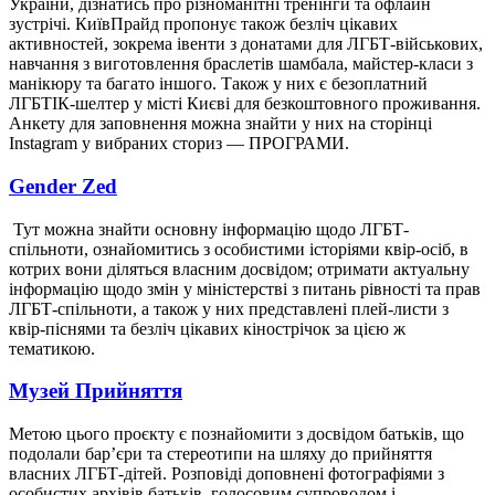
України, дізнатись про різноманітні тренінги та офлайн
зустрічі. КиївПрайд пропонує також безліч цікавих
активностей, зокрема івенти з донатами для ЛГБТ-військових,
навчання з виготовлення браслетів шамбала, майстер-класи з
манікюру та багато іншого. Також у них є безоплатний
ЛГБТІК-шелтер у місті Києві для безкоштовного проживання.
Анкету для заповнення можна знайти у них на сторінці
Instagram у вибраних сториз — ПРОГРАМИ.
Gender Zed
Тут можна знайти основну інформацію щодо ЛГБТ-
спільноти, ознайомитись з особистими історіями квір-осіб, в
котрих вони діляться власним досвідом; отримати актуальну
інформацію щодо змін у міністерстві з питань рівності та прав
ЛГБТ-спільноти, а також у них представлені плей-листи з
квір-піснями та безліч цікавих кінострічок за цією ж
тематикою.
Музей Прийняття
Метою цього проєкту є познайомити з досвідом батьків, що
подолали барʼєри та стереотипи на шляху до прийняття
власних ЛГБТ-дітей. Розповіді доповнені фотографіями з
особистих архівів батьків, голосовим супроводом і