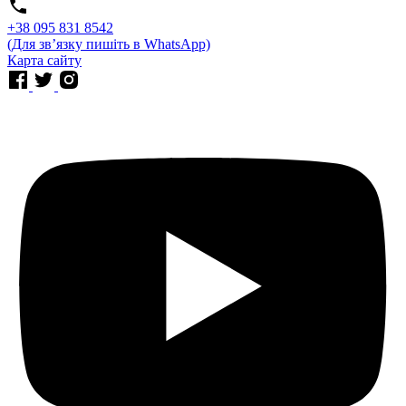
⁨+38 095 831 8542⁩
(Для звʼязку пишіть в WhatsApp)
Карта сайту