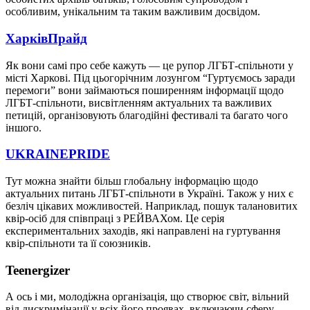
особливим, унікальним та таким важливим досвідом.
ХарківПрайд
Як вони самі про себе кажуть — це рупор ЛГБТ-спільноти у
місті Харкові. Під цьогорічним лозунгом “Гуртуємось заради
перемоги” вони займаються поширенням інформації щодо
ЛГБТ-спільноти, висвітленням актуальних та важливих
петицій, організовують благодійні фестивалі та багато чого
іншого.
UKRAINEPRIDE
Тут можна знайти більш глобальну інформацію щодо
актуальних питань ЛГБТ-спільноти в Україні. Також у них є
безліч цікавих можливостей. Наприклад, пошук талановитих
квір-осіб для співпраці з РЕЙВАХом. Це серія
експериментальних заходів, які направлені на гуртування
квір-спільноти та її союзників.
Teenergizer
А ось і ми, молодіжна організація, що створює світ, вільний
від дискримінації у всіх його проявах, включаючи сферу