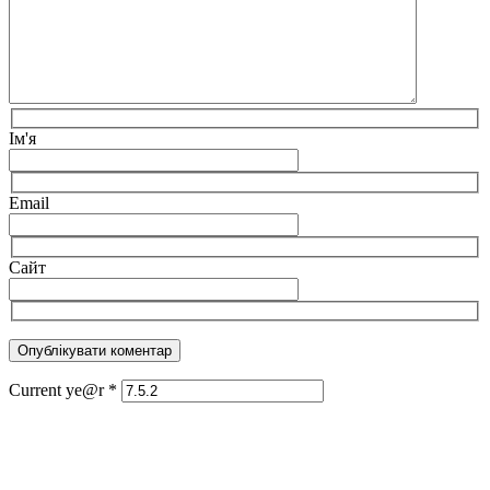
Ім'я
Email
Сайт
Current ye@r
*