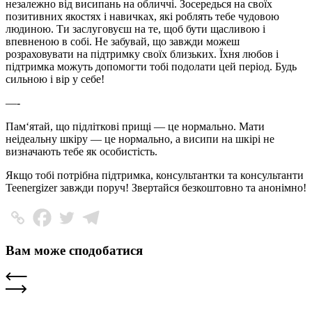
незалежно від висипань на обличчі. Зосередься на своїх
позитивних якостях і навичках, які роблять тебе чудовою
людиною. Ти заслуговуєш на те, щоб бути щасливою і
впевненою в собі. Не забувай, що завжди можеш
розраховувати на підтримку своїх близьких. Їхня любов і
підтримка можуть допомогти тобі подолати цей період. Будь
сильною і вір у себе!
—-
Пам‘ятай, що підліткові прищі — це нормально. Мати
неідеальну шкіру — це нормально, а висипи на шкірі не
визначають тебе як особистість.
Якщо тобі потрібна підтримка, консультантки та консультанти
Teenergizer завжди поруч! Звертайся безкоштовно та анонімно!
Вам може сподобатися