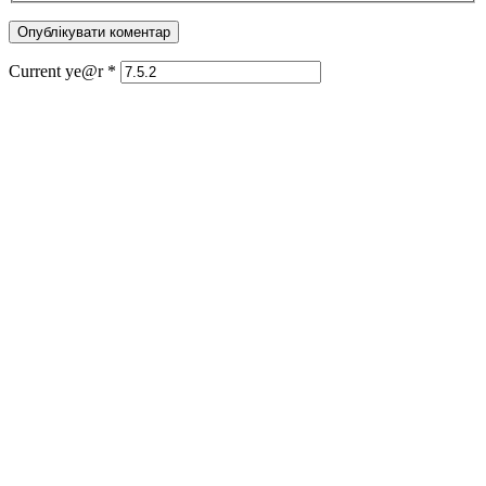
Current ye@r
*