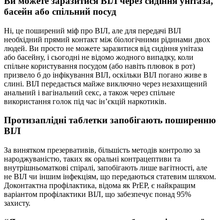
Ви можете заразитися ВІЛ через сидіння унітаза,
басейн або спільний посуд
Ні, це поширений міф про ВІЛ, але для передачі ВІЛ
необхідний прямий контакт між біологічними рідинами двох
людей. Ви просто не можете заразитися від сидіння унітаза
або басейну, і сьогодні не відомо жодного випадку, коли
спільне користування посудом (або навіть плювок в рот)
призвело б до інфікування ВІЛ, оскільки ВІЛ погано живе в
слині. ВІЛ передається майже виключно через незахищений
анальний і вагінальний секс, а також через спільне
використання голок під час ін’єкцій наркотиків.
Протизаплідні таблетки запобігають поширенню
ВІЛ
За винятком презервативів, більшість методів контролю за
народжуваністю, таких як оральні контрацептиви та
внутрішньоматкові спіралі, запобігають лише вагітності, але
не ВІЛ чи іншим інфекціям, що передаються статевим шляхом.
Доконтактна профілактика, відома як PrEP, є найкращим
варіантом профілактики ВІЛ, що забезпечує понад 95%
захисту.