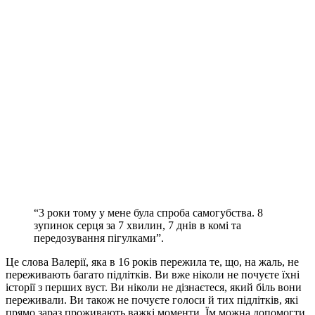
“3 роки тому у мене була спроба самогубства. 8
зупинок серця за 7 хвилин, 7 днів в комі та
передозування пігулками”.
Це слова Валерії, яка в 16 років пережила те, що, на жаль, не
переживають багато підлітків. Ви вже ніколи не почуєте їхні
історії з перших вуст. Ви ніколи не дізнаєтеся, який біль вони
переживали.
Ви також не почуєте голоси й тих підлітків, які
прямо зараз проживають важкі моменти. Їм можна допомогти