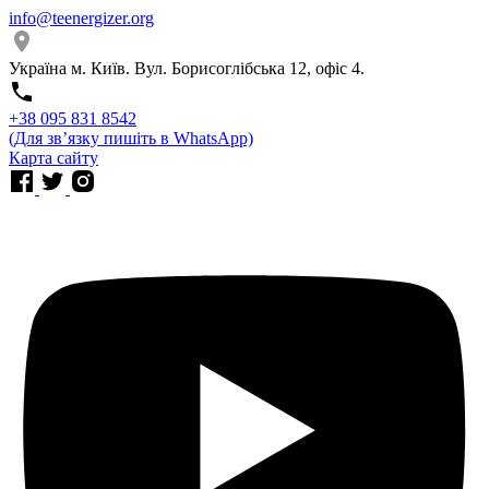
info@teenergizer.org
Україна м. Київ. Вул. Борисоглібська 12, офіс 4.
⁨+38 095 831 8542⁩
(Для звʼязку пишіть в WhatsApp)
Карта сайту