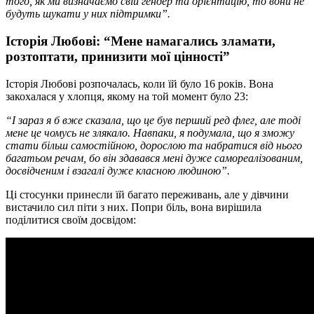
того, як ми визначаємо свій гендер та орієнтацію, то вони не
будуть шукати у них підтримки”.
Історія Любові: “Мене намагались зламати,
розтоптати, принизити мої цінності”
Історія Любові розпочалась, коли їй було 16 років. Вона
закохалася у хлопця, якому на той момент було 23:
“І зараз я б вже сказала, що це був перший
ред
флег
, але тоді
мене це чомусь не злякало. Навпаки, я подумала, що я зможу
стати більш самостійною, дорослою та набратися від нього
багатьом
речам, бо він здавався мені дуже самореалізованим,
досвідченим і взагалі дуже класною людиною”.
Ці стосунки принесли їй багато переживань, але у дівчини
вистачило сил піти з них. Попри біль, вона вирішила
поділитися своїм досвідом: