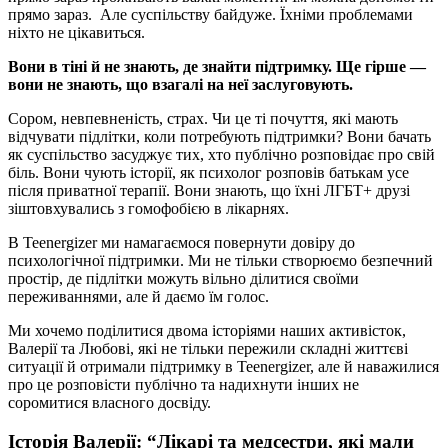
прямо зараз.
Але суспільству байдуже. Їхніми проблемами
ніхто не цікавиться.
Вони в тіні й не знають, де знайти підтримку. Ще гірше —
вони не знають, що взагалі на неї заслуговують.
Сором, невпевненість, страх.
Чи це ті почуття, які мають
відчувати підлітки, коли потребують підтримки? Вони бачать
як суспільство засуджує тих, хто публічно розповідає про свій
біль. Вони чують історії, як психолог розповів батькам усе
після приватної терапії. Вони знають, що їхні
ЛГБТ+
друзі
зіштовхувались з гомофобією в лікарнях.
В Teenergizer ми намагаємося повернути довіру до
психологічної підтримки. Ми не тільки створюємо безпечний
простір, де підлітки можуть вільно ділитися своїми
переживаннями, але й даємо їм голос.
Ми хочемо поділитися двома історіями наших активісток,
Валерії та Любові, які не тільки пережили складні життєві
ситуації й отримали підтримку в Teenergizer, але й наважилися
про це розповісти публічно та надихнути інших не
соромитися власного досвіду.
Історія Валерії: “Лікарі та медсестри, які мали