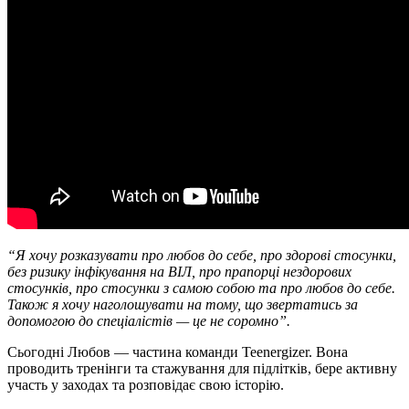
“Я хочу розказувати про любов до себе, про здорові стосунки,
без ризику інфікування на ВІЛ, про прапорці нездорових
стосунків, про стосунки з самою собою та про любов до себе.
Також я хочу наголошувати на тому, що звертатись за
допомогою до спеціалістів — це не соромно”.
Сьогодні Любов — частина команди Teenergizer. Вона
проводить тренінги та стажування для підлітків, бере активну
участь у заходах та розповідає свою історію.