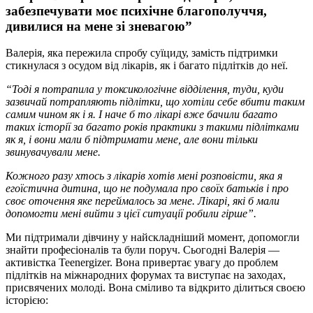
забезпечувати моє психічне
благополуччя,
дивилися на мене зі зневагою”
Валерія, яка пережила спробу суїциду, замість підтримки
стикнулася з осудом від лікарів, як і багато підлітків до неї.
“Тоді я потрапила у токсикологічне відділення, туди, куди
зазвичай потрапляють підлітки, що хотіли себе вбити таким
самим чином як і я. І наче б то лікарі вже бачили багато
таких історії за багато років практики з такими підлітками
як я, і вони мали б підтримати мене, але вони тільки
звинувачували мене.
Кожного разу хтось з лікарів хотів мені розповісти, яка я
егоїстична дитина, що не подумала про своїх батьків і про
своє оточення яке переймалось за мене. Лікарі, які б мали
допомогти мені вийти з цієї ситуації робили гірше”.
Ми підтримали дівчину у найскладніший момент, допомогли
знайти професіоналів та були поруч. Сьогодні Валерія —
активістка Teenergizer. Вона привертає увагу до проблем
підлітків на міжнародних форумах та виступає на заходах,
присвячених молоді. Вона сміливо та відкрито ділиться своєю
історією: