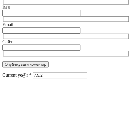
Ім'я
Email
Сайт
Current ye@r
*