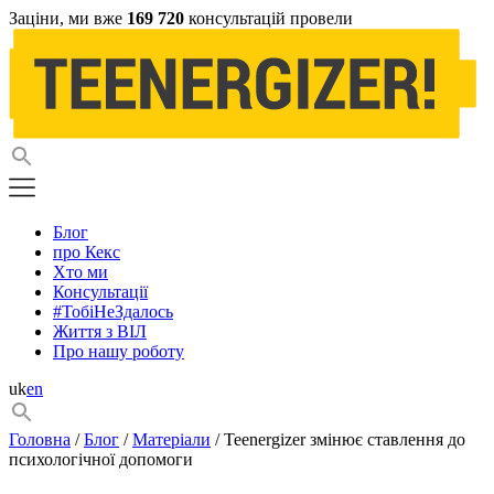
Заціни, ми вже
169 720
консультацій провели
Блог
про Кекс
Хто ми
Консультації
#ТобіНеЗдалось
Життя з ВІЛ
Про нашу роботу
uk
en
Головна
/
Блог
/
Матеріали
/ Teenergizer змінює ставлення до
психологічної допомоги