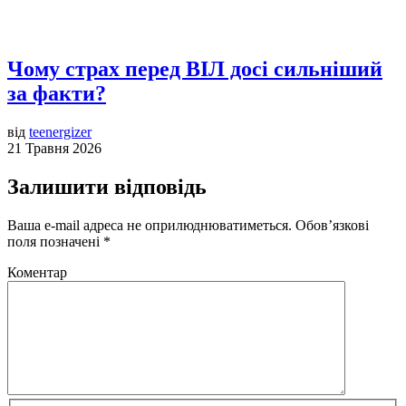
Чому страх перед ВІЛ досі сильніший
за факти?
від
teenergizer
21 Травня 2026
Залишити відповідь
Ваша e-mail адреса не оприлюднюватиметься.
Обов’язкові
поля позначені
*
Коментар