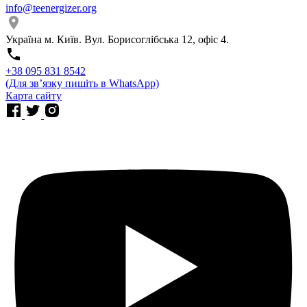
info@teenergizer.org
Україна м. Київ. Вул. Борисоглібська 12, офіс 4.
⁨+38 095 831 8542⁩
(Для звʼязку пишіть в WhatsApp)
Карта сайту