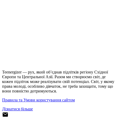
Teenergizer — рух, який об’єднав підлітків регіону Східної
Європи та Центральної Азії. Разом ми створюємо світ, де
кожен підліток може реалізувати свій потенціал. Світ, у якому
права молоді, особливо дівчаток, не треба захищати, тому що
вони повністю дотримуються.
Правила та Умови користування сайтом
Дізнатися більше