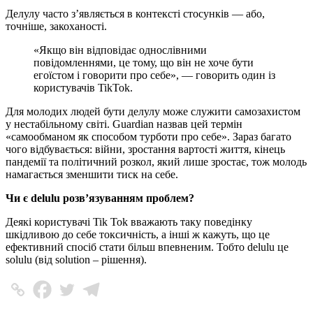
Делулу часто з’являється в контексті стосунків — або,
точніше, закоханості.
«Якщо він відповідає однослівними
повідомленнями, це тому, що він не хоче бути
егоїстом і говорити про себе», — говорить один із
користувачів TikTok.
Для молодих людей бути делулу може служити самозахистом
у нестабільному світі. Guardian назвав цей термін
«самообманом як способом турботи про себе». Зараз багато
чого відбувається: війни, зростання вартості життя, кінець
пандемії та політичний розкол, який лише зростає, тож молодь
намагається зменшити тиск на себе.
Чи є delulu розв’язуванням проблем?
Деякі користувачі Tik Tok вважають таку поведінку
шкідливою до себе токсичність, а інші ж кажуть, що це
ефективний спосіб стати більш впевненим. Тобто delulu це
solulu (від solution – рішення).