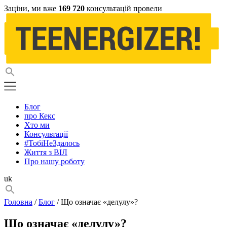
Заціни, ми вже
169 720
консультацій провели
Блог
про Кекс
Хто ми
Консультації
#ТобіНеЗдалось
Життя з ВІЛ
Про нашу роботу
uk
Головна
/
Блог
/ Що означає «делулу»?
Що означає «делулу»?