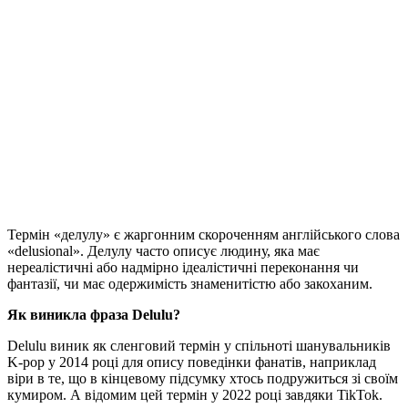
Термін «делулу» є жаргонним скороченням англійського слова
«delusional». Делулу часто описує людину, яка має
нереалістичні або надмірно ідеалістичні переконання чи
фантазії, чи має одержимість знаменитістю або закоханим.
Як виникла фраза Delulu?
Delulu виник як сленговий термін у спільноті шанувальників
K-pop у 2014 році для опису поведінки фанатів, наприклад
віри в те, що в кінцевому підсумку хтось подружиться зі своїм
кумиром. А відомим цей термін у 2022 році завдяки TikTok.