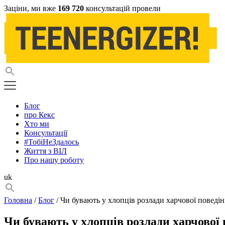
Заціни, ми вже
169 720
консультацій провели
Блог
про Кекс
Хто ми
Консультації
#ТобіНеЗдалось
Життя з ВІЛ
Про нашу роботу
uk
Головна
/
Блог
/ Чи бувають у хлопців розлади харчової поведі
Чи бувають у хлопців розлади харчової