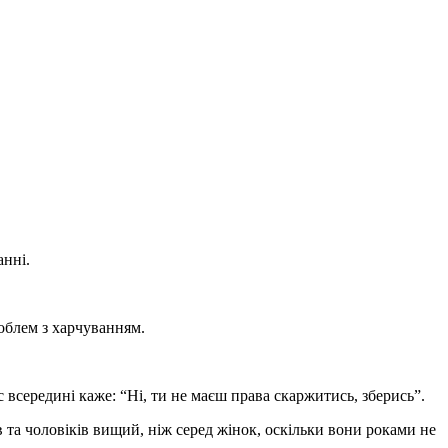
нні.
облем з харчуванням.
 всередині каже: “Ні, ти не маєш права скаржитись, зберись”.
 та чоловіків вищий, ніж серед жінок, оскільки вони роками не