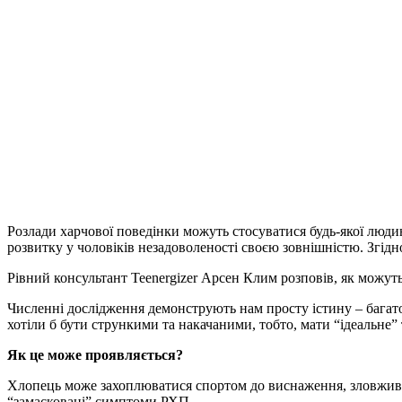
Розлади харчової поведінки можуть стосуватися будь-якої люди
розвитку у чоловіків незадоволеності своєю зовнішністю. Згідно
Рівний консультант Teenergizer Арсен Клим розповів, як можут
Численні дослідження демонструють нам просту істину – багато
хотіли б бути стрункими та накачаними, тобто, мати “ідеальне” 
Як це може проявляється?
Хлопець може захоплюватися спортом до виснаження, зловжива
“замасковані” симптоми РХП.