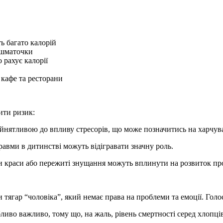
ь багато калорій
і шматочки
 рахує калорії
 кафе та ресторани
ити ризик:
нятливою до впливу стресорів, що може позначитись на харчува
равми в дитинстві можуть відігравати значну роль.
и краси або пережиті знущання можуть вплинути на розвиток пр
тягар “чоловіка”, який немає права на проблеми та емоції. Голос
ливо важливо, тому що, на жаль, рівень смертності серед хлопців