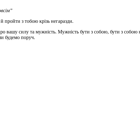
овсім”
й пройти з тобою крізь негаразди.
про вашу силу та мужність. Мужність бути з собою, бути з собою 
ми будемо поруч.