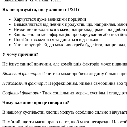
Як ще зрозуміти, що у хлопця є РХП?
Харчується дуже великими порціями
Відмовляється від певних продуктів, що, наприклад, мают
Незвично поводиться з їжею, наприклад, ріже її на дрібн
Зациклено читає інформацію про харчування або постійно
Постійно зважується та дивиться в дзеркало
Уникає зустрічей, до можливо треба буде їсти, наприклад,
У чому причини?
Не існує єдиної причини, але комбінація факторів може підвищ
Біологічні фактори:
Генетика може зробити людину більш сприй
Психологічні фактори:
Перфекціонізм, низька самооцінка або т
Соціальні фактори:
Тиск соціальних мереж, суспільні стандарт
Чому важливо про це говорити?
В нашому суспільстві хлопці можуть особливо сильно відчувати 
Пам’ятай, що ти маєш право на те, щоб мати негаразди. Це особ
отримують діагнозу та належної допомоги.