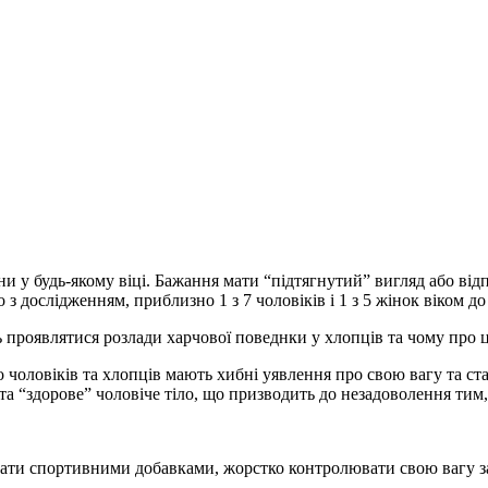
ни у будь-якому віці. Бажання мати “підтягнутий” вигляд або в
 з дослідженням, приблизно 1 з 7 чоловіків і 1 з 5 жінок віком 
ь проявлятися розлади харчової поведнки у хлопців та чому про 
 чоловіків та хлопців мають хибні уявлення про свою вагу та ста
та “здорове” чоловіче тіло, що призводить до незадоволення тим, 
ти спортивними добавками, жорстко контролювати свою вагу зара