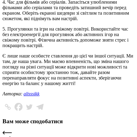
4. Час для фільмів або серіалів. Запасіться улюбленими
фільмами або серіалами та проведіть затишний вечір перед
екраном. Оберіть екранні шедеври зі світлим та позитивним
сюжетом, які піднімуть вам настрій.
5. Прогулянки та ігри на свіжому повітрі. Використайте час
без електроенергії для прогулянок або активних ігор на
свіжому повітрі. Фізична активність допоможе зняти стрес і
покращить настрій.
Є лише наше особисте ставлення до цієї чи іншої ситуації. Ми
там, де наша увага. Ми маємо впевненість, що зміна нашого
погляду на різні ситуації може відкрити нові можливості та
сприяти особистому зростанню тож, давайте разом
перенаправляти фокус на позитивні аспекти, зберігаючи
енергію та баланс у нашому житті!
Авторка:
alisssikk
Вам може сподобатися