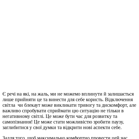
Є речі на які, на жаль, ми не можемо вплинути й залишається
лише прийняти це та винести для себе користь. Відключення
світла чи блекаут може викликати тривогу та дискомфорт, але
важливо спробувати сприймати цю ситуацію не тільки в
негативному світлі. Це може бути час для розвитку та
самопізнання! Це може стати можливістю зробити паузу,
заглибитися у свої думки та відкрити нові аспекти себе.
Задля того, щоб максимально комфортно провести цей час,