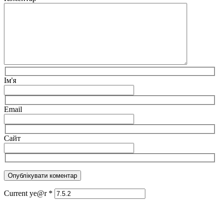
Ім'я
Email
Сайт
Current ye@r
*