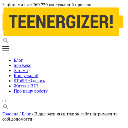
Заціни, ми вже
169 720
консультацій провели
Блог
про Кекс
Хто ми
Консультації
#ТобіНеЗдалось
Життя з ВІЛ
Про нашу роботу
uk
Головна
/
Блог
/ Відключення світла: як себе підтримати та
собі допомогти