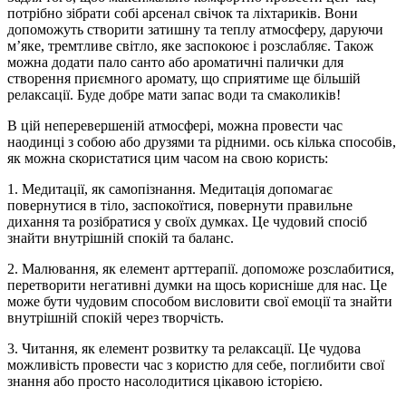
потрібно зібрати собі арсенал свічок та ліхтариків. Вони
допоможуть створити затишну та теплу атмосферу, даруючи
м’яке, тремтливе світло, яке заспокоює і розслабляє. Також
можна додати пало санто або ароматичні палички для
створення приємного аромату, що сприятиме ще більшій
релаксації. Буде добре мати запас води та смаколиків!
В цій неперевершеній атмосфері, можна провести час
наодинці з собою або друзями та рідними. ось кілька способів,
як можна скористатися цим часом на свою користь:
1. Медитації, як самопізнання. Медитація допомагає
повернутися в тіло, заспокоїтися, повернути правильне
дихання та розібратися у своїх думках. Це чудовий спосіб
знайти внутрішній спокій та баланс.
2. Малювання, як елемент арттерапії. допоможе розслабитися,
перетворити негативні думки на щось корисніше для нас. Це
може бути чудовим способом висловити свої емоції та знайти
внутрішній спокій через творчість.
3. Читання, як елемент розвитку та релаксації. Це чудова
можливість провести час з користю для себе, поглибити свої
знання або просто насолодитися цікавою історією.