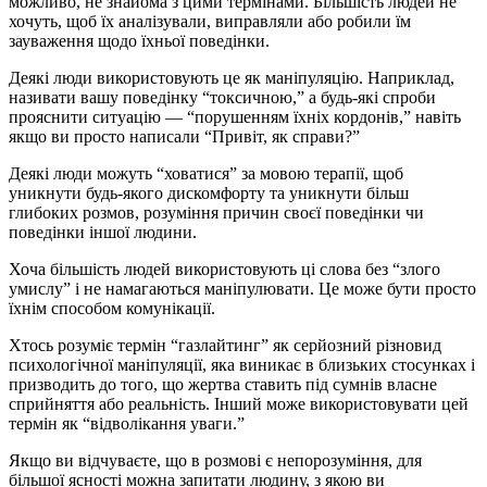
можливо, не знайома з цими термінами. Більшість людей не
хочуть, щоб їх аналізували, виправляли або робили їм
зауваження щодо їхньої поведінки.
Деякі люди використовують це як маніпуляцію. Наприклад,
називати вашу поведінку “токсичною,” а будь-які спроби
прояснити ситуацію — “порушенням їхніх кордонів,” навіть
якщо ви просто написали “Привіт, як справи?”
Деякі люди можуть “ховатися” за мовою терапії, щоб
уникнути будь-якого дискомфорту та уникнути більш
глибоких розмов, розуміння причин своєї поведінки чи
поведінки іншої людини.
Хоча більшість людей використовують ці слова без “злого
умислу” і не намагаються маніпулювати. Це може бути просто
їхнім способом комунікації.
Хтось розуміє термін “газлайтинг” як серйозний різновид
психологічної маніпуляції, яка виникає в близьких стосунках і
призводить до того, що жертва ставить під сумнів власне
сприйняття або реальність. Інший може використовувати цей
термін як “відволікання уваги.”
Якщо ви відчуваєте, що в розмові є непорозуміння, для
більшої ясності можна запитати людину, з якою ви