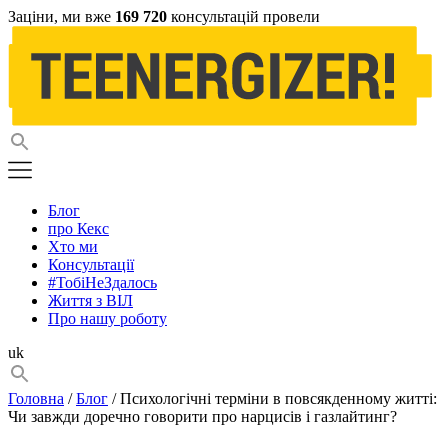
Заціни, ми вже
169 720
консультацій провели
Блог
про Кекс
Хто ми
Консультації
#ТобіНеЗдалось
Життя з ВІЛ
Про нашу роботу
uk
Головна
/
Блог
/ Психологічні терміни в повсякденному житті:
Чи завжди доречно говорити про нарцисів і газлайтинг?