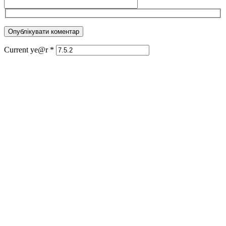
Current ye@r
*