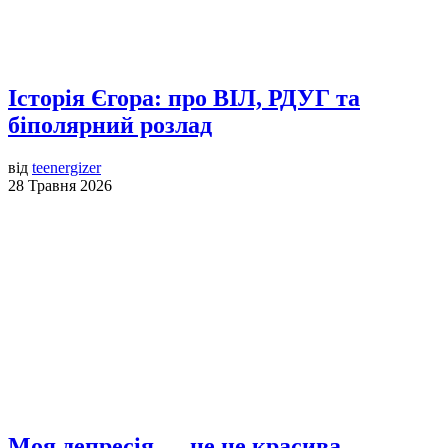
Історія Єгора: про ВІЛ, РДУГ та
біполярний розлад
від
teenergizer
28 Травня 2026
Моя депресія — це не красива