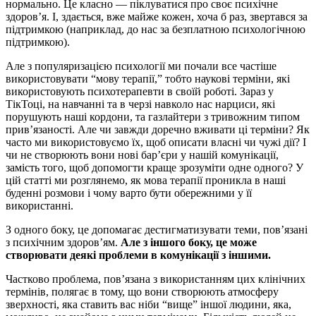
нормально. Це класно — піклуватися про своє психічне
здоров’я. І, здається, вже майже кожен, хоча б раз, звертався за
підтримкою (наприклад, до нас за безплатною психологічною
підтримкою).
Але з популяризацією психології ми почали все частіше
використовувати “мову терапії,” тобто наукові терміни, які
використовують психотерапевти в своїй роботі. Зараз у
ТікТоці, на навчанні та в черзі навколо нас нарциси, які
порушують наші кордони, та газлайтери з тривожним типом
прив’язаності. Але чи завжди доречно вживати ці терміни? Як
часто ми використовуємо їх, щоб описати власні чи чужі дії? І
чи не створюють вони нові бар’єри у нашій комунікації,
замість того, щоб допомогти краще зрозуміти одне одного? У
цій статті ми розглянемо, як мова терапії проникла в наші
буденні розмови і чому варто бути обережними у її
використанні.
З одного боку, це допомагає дестигматизувати теми, пов’язані
з психічним здоров’ям.
Але з іншого боку, це може
створювати деякі проблеми в комунікації з іншими.
Частково проблема, пов’язана з використанням цих клінічних
термінів, полягає в тому, що вони створюють атмосферу
зверхності, яка ставить вас ніби “вище” іншої людини, яка,