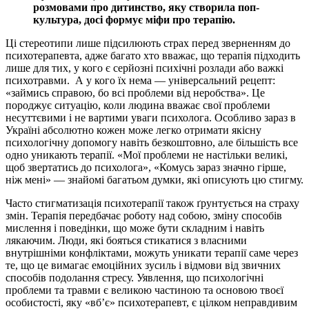
розмовами про дитинство, яку створила поп-
культура, досі формує міфи про терапію.
Ці стереотипи лише підсилюють страх перед зверненням до
психотерапевта, адже багато хто вважає, що терапія підходить
лише для тих, у кого є серйозні психічні розлади або важкі
психотравми. А у кого їх нема — універсальний рецепт:
«займись справою, бо всі проблеми від неробства». Це
породжує ситуацію, коли людина вважає свої проблеми
несуттєвими і не вартими уваги психолога. Особливо зараз в
Україні абсолютно кожен може легко отримати якісну
психологічну допомогу навіть безкоштовно, але більшість все
одно уникають терапії. «Мої проблеми не настільки великі,
щоб звертатись до психолога», «Комусь зараз значно гірше,
ніж мені» — знайомі багатьом думки, які описують цю стигму.
Часто стигматизація психотерапії також ґрунтується на страху
змін. Терапія передбачає роботу над собою, зміну способів
мислення і поведінки, що може бути складним і навіть
лякаючим. Люди, які бояться стикатися з власними
внутрішніми конфліктами, можуть уникати терапії саме через
те, що це вимагає емоційних зусиль і відмови від звичних
способів подолання стресу. Уявлення, що психологічні
проблеми та травми є великою частиною та основою твоєї
особистості, яку «вб’є» психотерапевт, є цілком неправдивим