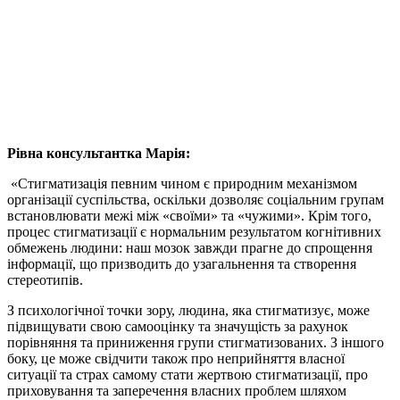
Рівна консультантка Марія:
«Стигматизація певним чином є природним механізмом
організації суспільства, оскільки дозволяє соціальним групам
встановлювати межі між «своїми» та «чужими». Крім того,
процес стигматизації є нормальним результатом когнітивних
обмежень людини: наш мозок завжди прагне до спрощення
інформації, що призводить до узагальнення та створення
стереотипів.
З психологічної точки зору, людина, яка стигматизує, може
підвищувати свою самооцінку та значущість за рахунок
порівняння та приниження групи стигматизованих. З іншого
боку, це може свідчити також про неприйняття власної
ситуації та страх самому стати жертвою стигматизації, про
приховування та заперечення власних проблем шляхом