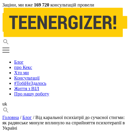
Заціни, ми вже
169 720
консультацій провели
Блог
про Кекс
Хто ми
Консультації
#ТобіНеЗдалось
Життя з ВІЛ
Про нашу роботу
uk
Головна
/
Блог
/ Від каральної психіатрії до сучасної стигми:
як радянське минуле вплинуло на сприйняття психотерапії в
Україні