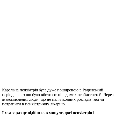
Каральна психіатрія була дуже поширеною в Радянський
період, через що було вбито сотні відомих особистостей. Через
інакомислення люди, що не мали жодних розладів, могли
потрапити в психіатричну лікарню.
І хоч зараз це відійшло в минуле, досі психіатрія і