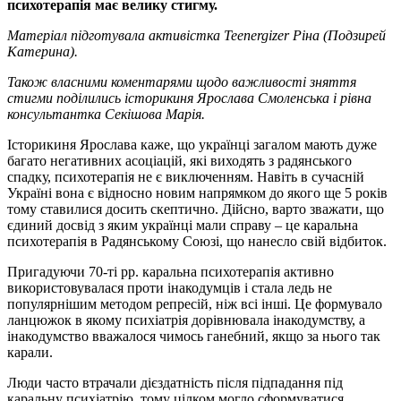
психотерапія має велику стигму.
Матеріал підготувала активістка Teenergizer Ріна (Подзирей
Катерина).
Також власними коментарями щодо важливості зняття
стигми поділились історикиня Ярослава Смоленська і рівна
консультантка Секішова Марія.
Історикиня Ярослава каже, що українці загалом мають дуже
багато негативних асоціацій, які виходять з радянського
спадку, психотерапія не є виключенням. Навіть в сучасній
Україні вона є відносно новим напрямком до якого ще 5 років
тому ставилися досить скептично. Дійсно, варто зважати, що
єдиний досвід з яким українці мали справу – це каральна
психотерапія в Радянському Союзі, що нанесло свій відбиток.
Пригадуючи 70-ті рр. каральна психотерапія активно
використовувалася проти інакодумців і стала ледь не
популярнішим методом репресій, ніж всі інші. Це формувало
ланцюжок в якому психіатрія дорівнювала інакодумству, а
інакодумство вважалося чимось ганебний, якщо за нього так
карали.
Люди часто втрачали дієздатність після підпадання під
каральну психіатрію, тому цілком могло сформуватися