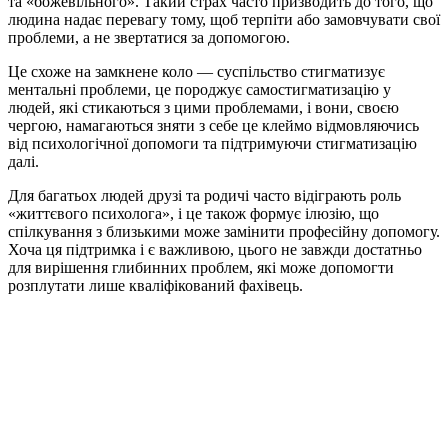
та «божевільного». Такий страх часто призводить до того, що
людина надає перевагу тому, щоб терпіти або замовчувати свої
проблеми, а не звертатися за допомогою.
Це схоже на замкнене коло — суспільство стигматизує
ментальні проблеми, це породжує самостигматизацію у
людей, які стикаються з цими проблемами, і вони, своєю
чергою, намагаються зняти з себе це клеймо відмовляючись
від психологічної допомоги та підтримуючи стигматизацію
далі.
Для багатьох людей друзі та родичі часто відіграють роль
«життєвого психолога», і це також формує ілюзію, що
спілкування з близькими може замінити професійну допомогу.
Хоча ця підтримка і є важливою, цього не завжди достатньо
для вирішення глибинних проблем, які може допомогти
розплутати лише кваліфікований фахівець.