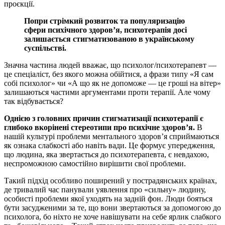
проєкції.
Попри стрімкий розвиток та популяризацію
сфери психічного здоров’я, психотерапія досі
залишається стигматизованою в українському
суспільстві.
Значна частина людей вважає, що психолог/психотерапевт —
це спеціаліст, без якого можна обійтися, а фрази типу «Я сам
собі психолог» чи «А що як не допоможе — це гроші на вітер»
залишаються частими аргументами проти терапії. Але чому
так відбувається?
Однією з головних причин стигматизації психотерапії є
глибоко вкорінені стереотипи про психічне здоров’я.
В
нашій культурі проблеми ментального здоров’я сприймаються
як ознака слабкості або навіть вади. Це формує упередження,
що людина, яка звертається до психотерапевта, є невдахою,
неспроможною самостійно вирішити свої проблеми.
Такий підхід особливо поширений у пострадянських країнах,
де тривалий час панували уявлення про «сильну» людину,
особисті проблеми якої уходять на задній фон. Люди бояться
бути засудженими за те, що вони звертаються за допомогою до
психолога, бо ніхто не хоче навішувати на себе ярлик слабкого