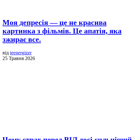
Моя депресія — це не красива
картинка з фільмів. Це апатія, яка
зжирає все.
від
teenergizer
25 Травня 2026
Чому страх перед ВІЛ досі сильніший