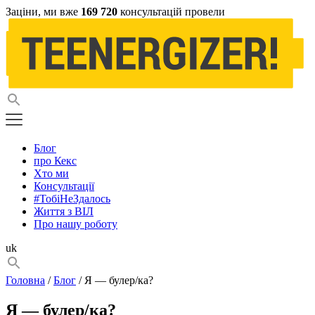
Заціни, ми вже
169 720
консультацій провели
Блог
про Кекс
Хто ми
Консультації
#ТобіНеЗдалось
Життя з ВІЛ
Про нашу роботу
uk
Головна
/
Блог
/ Я — булер/ка?
Я — булер/ка?