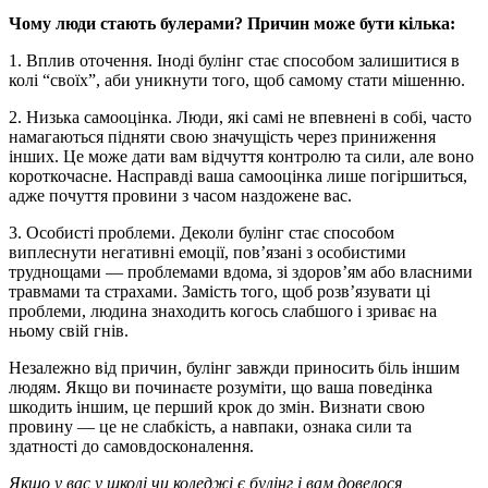
Чому люди стають булерами? Причин може бути кілька:
1. Вплив оточення. Іноді булінг стає способом залишитися в
колі “своїх”, аби уникнути того, щоб самому стати мішенню.
2. Низька самооцінка. Люди, які самі не впевнені в собі, часто
намагаються підняти свою значущість через приниження
інших. Це може дати вам відчуття контролю та сили, але воно
короткочасне. Насправді ваша самооцінка лише погіршиться,
адже почуття провини з часом наздожене вас.
3. Особисті проблеми. Деколи булінг стає способом
виплеснути негативні емоції, пов’язані з особистими
труднощами — проблемами вдома, зі здоров’ям або власними
травмами та страхами. Замість того, щоб розв’язувати ці
проблеми, людина знаходить когось слабшого і зриває на
ньому свій гнів.
Незалежно від причин, булінг завжди приносить біль іншим
людям. Якщо ви починаєте розуміти, що ваша поведінка
шкодить іншим, це перший крок до змін. Визнати свою
провину — це не слабкість, а навпаки, ознака сили та
здатності до самовдосконалення.
Якщо у вас у школі чи коледжі є булінг і вам довелося