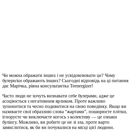
Чи можна ображати інших і не усвідомлювати це? Чому
булери/ки ображають інших? Сьогодні відповідь на ці питання
дає Марічка, рівна консультантка Teenergizer!
Часто люди не хочуть визнавати себе булерами, адже це
асоціюється з негативним ярликом. Проте важливо
зупинитися та чесно подивитися на свою поведінку. Якщо ви
називаєте свої образливі слова “жартами”, поширюєте плітки,
ігноруєте чи виключаєте когось з колективу — це ознаки
булінгу. Можливо, ви робите це не зі зла, проте варто
замислитися, як би ви почувалися на місці цієї людини.