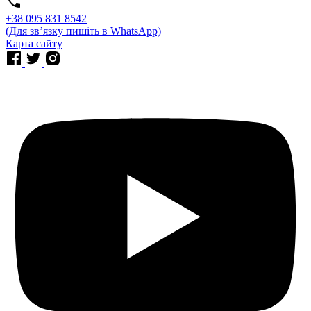
⁨+38 095 831 8542⁩
(Для звʼязку пишіть в WhatsApp)
Карта сайту