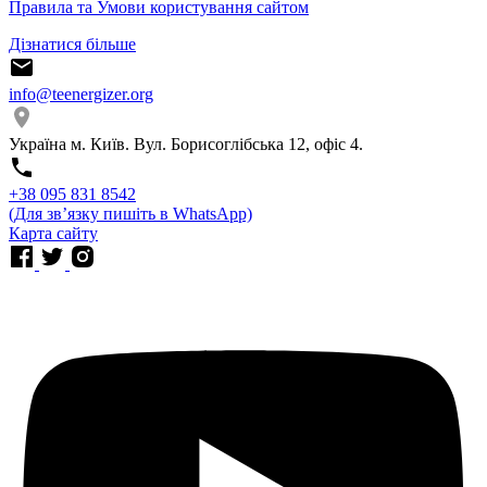
Правила та Умови користування сайтом
Дізнатися більше
info@teenergizer.org
Україна м. Київ. Вул. Борисоглібська 12, офіс 4.
⁨+38 095 831 8542⁩
(Для звʼязку пишіть в WhatsApp)
Карта сайту