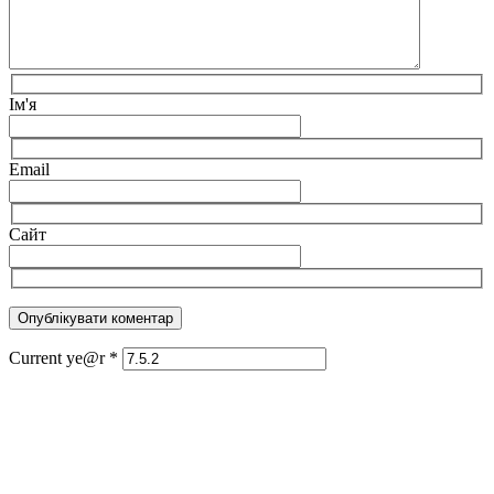
Ім'я
Email
Сайт
Current ye@r
*