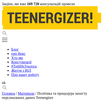
Заціни, ми вже
169 720
консультацій провели
Блог
про Кекс
Хто ми
Консультації
#ТобіНеЗдалось
Життя з ВІЛ
Про нашу роботу
uk
Головна
/
Матеріали
/ Політика та процедура захисту
персональних даних Teenergizer