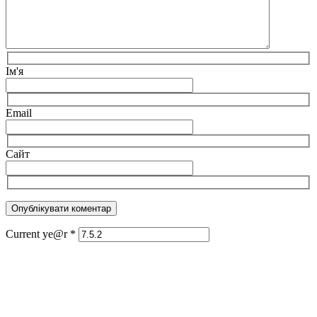
Ім'я
Email
Сайт
Current ye@r
*