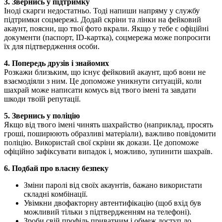
3. Звернись у підтримку
Іноді скарги недостатньо. Тоді напиши напряму у службу
підтримки соцмережі. Додай скріни та лінки на фейковий
акаунт, поясни, що твої фото вкрали. Якщо у тебе є офіційні
документи (паспорт, ID-картка), соцмережа може попросити
їх для підтвердження особи.
4. Попередь друзів і знайомих
Розкажи близьким, що існує фейковий акаунт, щоб вони не
взаємодіяли з ним. Це допоможе уникнути ситуацій, коли
шахрай може написати комусь від твого імені та завдати
шкоди твоїй репутації.
5. Звернись у поліцію
Якщо від твого імені чинять шахрайство (наприклад, просять
гроші, поширюють образливі матеріали), важливо повідомити
поліцію. Використай свої скріни як докази. Це допоможе
офіційно зафіксувати випадок і, можливо, зупинити шахраїв.
6. Подбай про власну безпеку
Зміни паролі від своїх акаунтів, бажано використати
складні комбінації.
Увімкни двофакторну автентифікацію (щоб вхід був
можливий тільки з підтвердженням на телефоні).
Зроби свій профіль приватним і обмеж доступ до