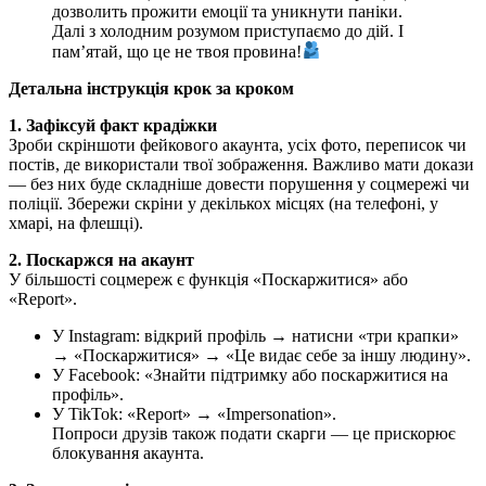
дозволить прожити емоції та уникнути паніки.
Далі з холодним розумом приступаємо до дій. І
пам’ятай, що це не твоя провина!
Детальна інструкція крок за кроком
1. Зафіксуй факт крадіжки
Зроби скріншоти фейкового акаунта, усіх фото, переписок чи
постів, де використали твої зображення. Важливо мати докази
— без них буде складніше довести порушення у соцмережі чи
поліції. Збережи скріни у декількох місцях (на телефоні, у
хмарі, на флешці).
2. Поскаржся на акаунт
У більшості соцмереж є функція «Поскаржитися» або
«Report».
У Instagram: відкрий профіль → натисни «три крапки»
→ «Поскаржитися» → «Це видає себе за іншу людину».
У Facebook: «Знайти підтримку або поскаржитися на
профіль».
У TikTok: «Report» → «Impersonation».
Попроси друзів також подати скарги — це прискорює
блокування акаунта.