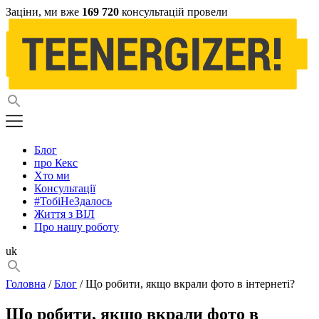
Заціни, ми вже
169 720
консультацій провели
Блог
про Кекс
Хто ми
Консультації
#ТобіНеЗдалось
Життя з ВІЛ
Про нашу роботу
uk
Головна
/
Блог
/ Що робити, якщо вкрали фото в інтернеті?
Що робити, якщо вкрали фото в