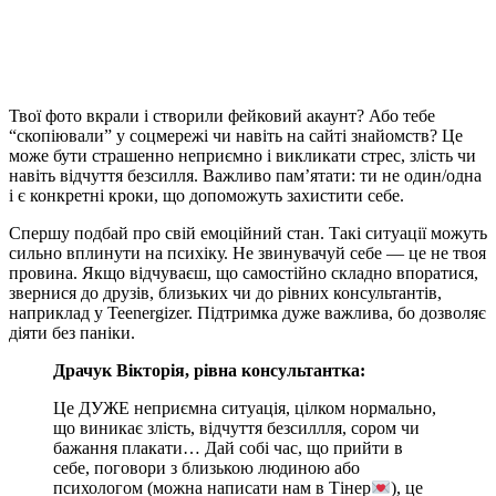
Твої фото вкрали і створили фейковий акаунт? Або тебе
“скопіювали” у соцмережі чи навіть на сайті знайомств? Це
може бути страшенно неприємно і викликати стрес, злість чи
навіть відчуття безсилля. Важливо пам’ятати: ти не один/одна
і є конкретні кроки, що допоможуть захистити себе.
Спершу подбай про свій емоційний стан. Такі ситуації можуть
сильно вплинути на психіку. Не звинувачуй себе — це не твоя
провина. Якщо відчуваєш, що самостійно складно впоратися,
звернися до друзів, близьких чи до рівних консультантів,
наприклад у Teenergizer. Підтримка дуже важлива, бо дозволяє
діяти без паніки.
Драчук Вікторія, рівна консультантка:
Це ДУЖЕ неприємна ситуація, цілком нормально,
що виникає злість, відчуття безсиллля, сором чи
бажання плакати… Дай собі час, що прийти в
себе, поговори з близькою людиною або
психологом (можна написати нам в Тінер
), це