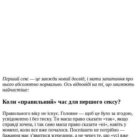
Перший секс — це завжди новий досвід, і мати запитання про
нього абсолютно нормально. Ось відповіді на ті, що хвилюють
найчастіше:
Коли «правильний» час для першого сексу?
Правильного віку не існує. Головне — щоб це було за згодою,
усвідомлено і без тиску. Ти маєш право сказати «так», якщо
справді хочеш, і так само маєш право сказати «ні», навіть у
момент, коли все вже почалося. Поспішати не потрібно —
бажання має з’явитися зсередини, а не через те, що «усі вже