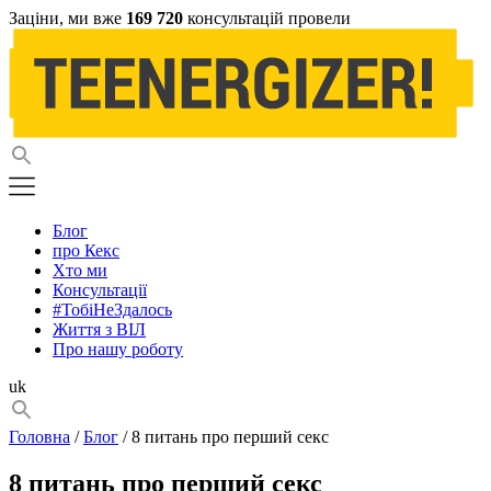
Заціни, ми вже
169 720
консультацій провели
Блог
про Кекс
Хто ми
Консультації
#ТобіНеЗдалось
Життя з ВІЛ
Про нашу роботу
uk
Головна
/
Блог
/ 8 питань про перший секс
8 питань про перший секс