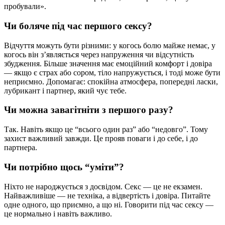
пробували».
Чи боляче під час першого сексу?
Відчуття можуть бути різними: у когось болю майже немає, у
когось він з’являється через напруження чи відсутність
збудження. Більше значення має емоційний комфорт і довіра
— якщо є страх або сором, тіло напружується, і тоді може бути
неприємно. Допомагає: спокійна атмосфера, попередні ласки,
лубрикант і партнер, який чує тебе.
Чи можна завагітніти з першого разу?
Так. Навіть якщо це “всього один раз” або “недовго”. Тому
захист важливий завжди. Це прояв поваги і до себе, і до
партнера.
Чи потрібно щось “уміти”?
Ніхто не народжується з досвідом. Секс — це не екзамен.
Найважливіше — не техніка, а відвертість і довіра. Питайте
одне одного, що приємно, а що ні. Говорити під час сексу —
це нормально і навіть важливо.