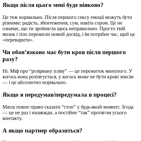
Якщо після цього мені буде ніяково?
Це теж нормально. Після першого сексу емоції можуть бути
різними: радість, збентеження, сум, навіть сором. Це не
означає, що ти зробив/ла щось неправильно. Просто твій
мозок і тіло пережили новий досвід, і їм потрібен час, щоб це
«переварити».
Чи обов’язково має бути кров після першого
разу?
Ні. Міф про “розірвану пліву” — це пережиток минулого. У
когось вона розтягується, у когось може не бути крові зовсім
— і це абсолютно нормально.
Якщо я передумав/передумала в процесі?
Маєш повне право сказати “стоп” у будь-який момент. Згода
— це не раз і назавжди, а постійне “так” протягом усього
контакту.
А якщо партнер образиться?