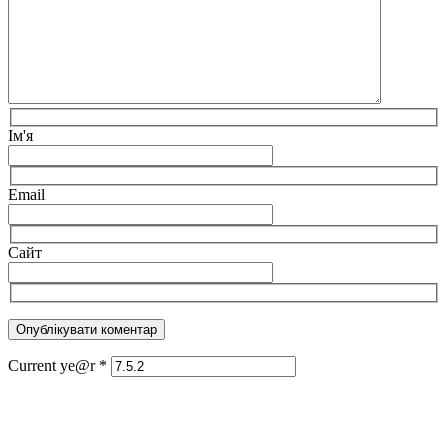
Ім'я
Email
Сайт
Current ye@r
*