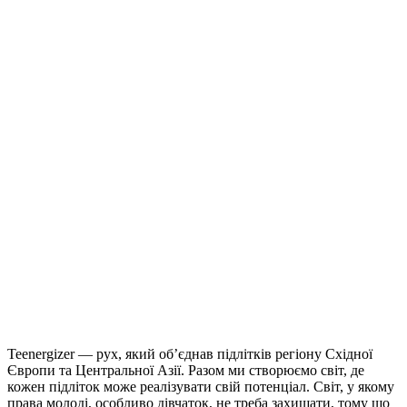
Teenergizer — рух, який об’єднав підлітків регіону Східної
Європи та Центральної Азії. Разом ми створюємо світ, де
кожен підліток може реалізувати свій потенціал. Світ, у якому
права молоді, особливо дівчаток, не треба захищати, тому що