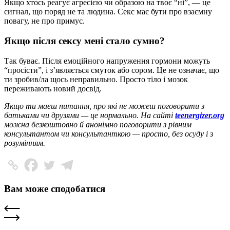
Якщо хтось реагує агресією чи образою на твоє “ні”, — це
сигнал, що поряд не та людина. Секс має бути про взаємну
повагу, не про примус.
Якщо після сексу мені стало сумно?
Так буває. Після емоційного напруження гормони можуть
“просісти”, і з’являється смуток або сором. Це не означає, що
ти зробив/ла щось неправильно. Просто тіло і мозок
переживають новий досвід.
Якщо ти маєш питання, про які не можеш поговорити з
батьками чи друзями — це нормально. На сайті
teenergizer.org
можна безкоштовно й анонімно поговорити з рівним
консультантом чи консультанткою — просто, без осуду і з
розумінням.
Вам може сподобатися