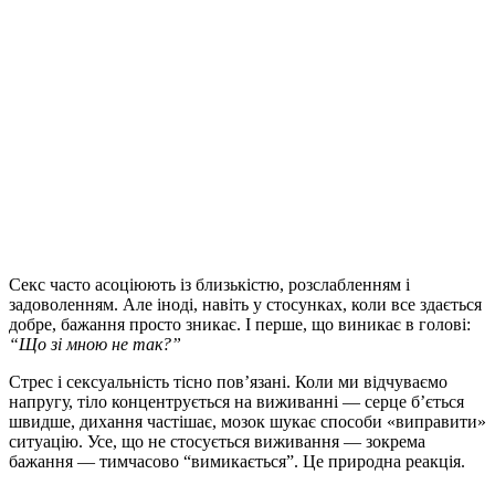
Секс часто асоціюють із близькістю, розслабленням і
задоволенням. Але іноді, навіть у стосунках, коли все здається
добре, бажання просто зникає. І перше, що виникає в голові:
“Що зі мною не так?”
Стрес і сексуальність тісно пов’язані. Коли ми відчуваємо
напругу, тіло концентрується на виживанні — серце б’ється
швидше, дихання частішає, мозок шукає способи «виправити»
ситуацію. Усе, що не стосується виживання — зокрема
бажання — тимчасово “вимикається”. Це природна реакція.