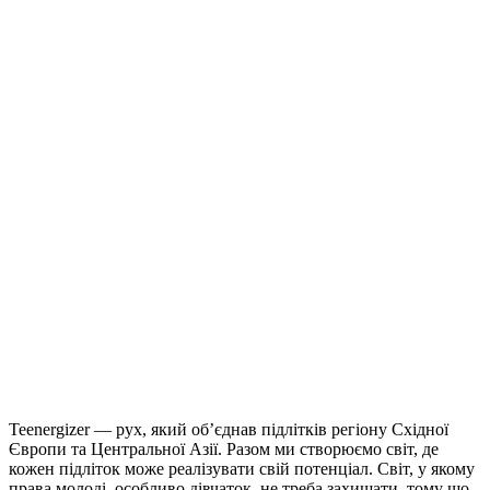
Teenergizer — рух, який об’єднав підлітків регіону Східної
Європи та Центральної Азії. Разом ми створюємо світ, де
кожен підліток може реалізувати свій потенціал. Світ, у якому
права молоді, особливо дівчаток, не треба захищати, тому що