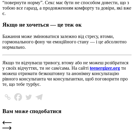
“повернути норму”. Секс має бути не способом довести, що з
тобою все гаразд, а продовженням комфорту та довіри, які вже
є.
Якщо не хочеться — це теж ок
Бажання може змінюватися залежно від стресу, втоми,
гормонального фону чи емоційного стану — і це абсолютно
нормально.
Якщо ти відчуваєш тривогу, втому або не можеш розібратися
у своїх відчуттях, ти не сам/сама. На сайті
teenergizer.org
ти
можеш отримати безкоштовну та анонімну консультацію
рівного консультанта чи консультантки, щоб поговорити про
те, що тебе турбує.
Вам може сподобатися