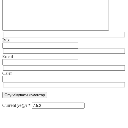
Ім'я
Email
Сайт
Current ye@r
*