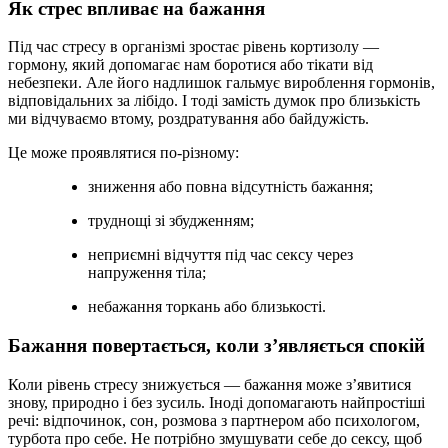
Як стрес впливає на бажання
Під час стресу в організмі зростає рівень кортизолу —
гормону, який допомагає нам боротися або тікати від
небезпеки. Але його надлишок гальмує вироблення гормонів,
відповідальних за лібідо. І тоді замість думок про близькість
ми відчуваємо втому, роздратування або байдужість.
Це може проявлятися по-різному:
зниження або повна відсутність бажання;
труднощі зі збудженням;
неприємні відчуття під час сексу через
напруження тіла;
небажання торкань або близькості.
Бажання повертається, коли з’являється спокій
Коли рівень стресу знижується — бажання може з’явитися
знову, природно і без зусиль. Іноді допомагають найпростіші
речі: відпочинок, сон, розмова з партнером або психологом,
турбота про себе. Не потрібно змушувати себе до сексу, щоб