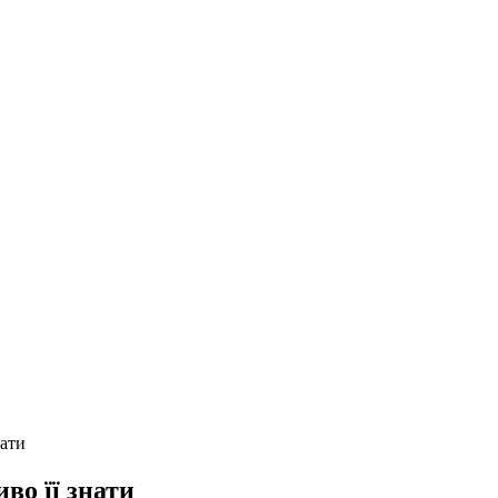
нати
во її знати