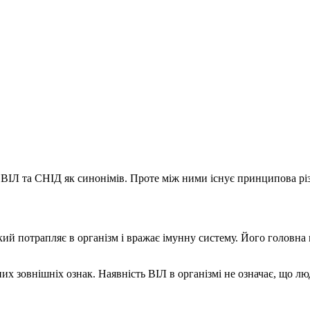
 ВІЛ та СНІД як синонімів. Проте між ними існує принципова різ
кий потрапляє в організм і вражає імунну систему. Його головн
их зовнішніх ознак. Наявність ВІЛ в організмі не означає, що л