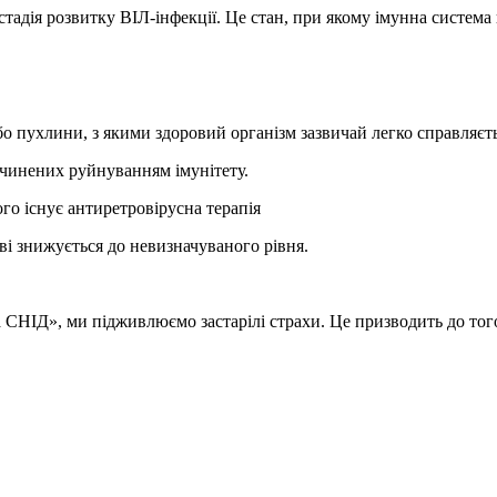
тадія розвитку ВІЛ-інфекції. Це стан, при якому імунна система
о пухлини, з якими здоровий організм зазвичай легко справляєть
ичинених руйнуванням імунітету.
о існує антиретровірусна терапія
ві знижується до невизначуваного рівня.
НІД», ми підживлюємо застарілі страхи. Це призводить до того,