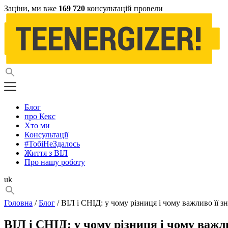
Заціни, ми вже
169 720
консультацій провели
Блог
про Кекс
Хто ми
Консультації
#ТобіНеЗдалось
Життя з ВІЛ
Про нашу роботу
uk
Головна
/
Блог
/ ВІЛ і СНІД: у чому різниця і чому важливо її з
ВІЛ і СНІД: у чому різниця і чому важли