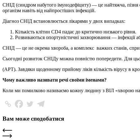
СНІД (синдром набутого імунодефіциту) — це найтяжча, пізня с
організм навіть від найпростіших інфекцій.
Діагноз СНІД встановлюється лікарями у двох випадках:
Кількість клітин CD4 падає до критично низького рівня.
Розвиваються опортуністичні захворювання — інфекції аб
СНІД — це не окрема хвороба, а комплекс
важких станів, спр
Сьогодні розвиток СНІДу можна повністю попередити. Для цьог
(АРТ). Завдяки щоденному прийому ліків кількість вірусу в кро
Чому важливо називати речі своїми іменами?
Коли ми помилково називаємо кожну людину з ВІЛ «хворою на С
Вам може сподобатися