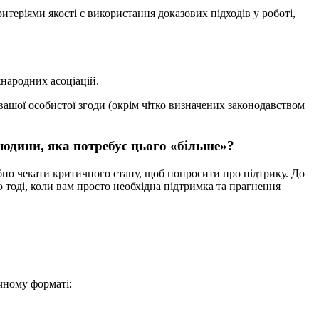
теріями якості є використання доказових підходів у роботі,
народних асоціацій.
вашої особистої згоди (окрім чітко визначених законодавством
людини, яка потребує цього «більше»?
бно чекати критичного стану, щоб попросити про підтрику. До
 тоді, коли вам просто необхідна підтримка та прагнення
чному форматі: