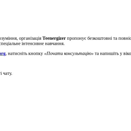
озуміння, організація
Teenergizer
пропонує безкоштовні та повні
спеціальне інтенсивне навчання.
org
, натисніть кнопку
«Почати консультацію»
та напишіть у віко
 чату.