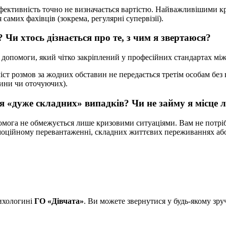
фективність точно не визначається вартістю. Найважливішими кри
самих фахівців (зокрема, регулярні супервізії).
Чи хтось дізнається про те, з чим я звертаюся?
допомоги, який чітко закріплений у професійних стандартах між
іст розмов за жодних обставин не передається третім особам без 
дини чи оточуючих).
 «дуже складних» випадків? Чи не займу я місце 
помога не обмежується лише кризовими ситуаціями. Вам не потрі
емоційному перевантаженні, складних життєвих переживаннях або
сихологині
ГО «Дівчата»
. Ви можете звернутися у будь-якому зру