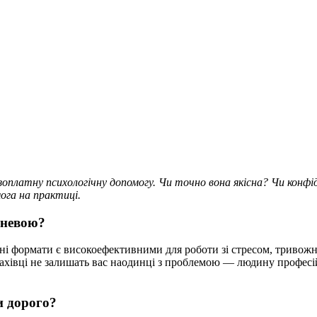
зоплатну психологічну допомогу. Чи точно вона якісна? Чи конф
ога на практиці.
хневою?
ані формати є високоефективними для роботи зі стресом, триво
фахівці не залишать вас наодинці з проблемою — людину професій
и дорого?