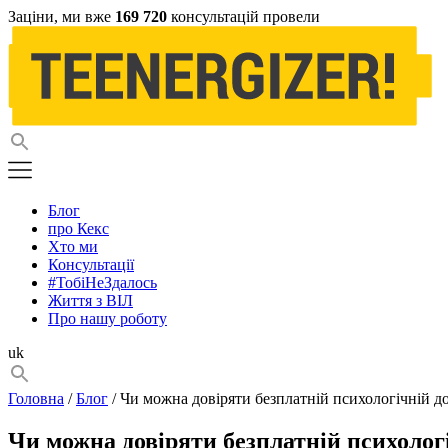
Заціни, ми вже
169 720
консультацій провели
Блог
про Кекс
Хто ми
Консультації
#ТобіНеЗдалось
Життя з ВІЛ
Про нашу роботу
uk
Головна
/
Блог
/ Чи можна довіряти безплатній психологічній д
Чи можна довіряти безплатній психолог