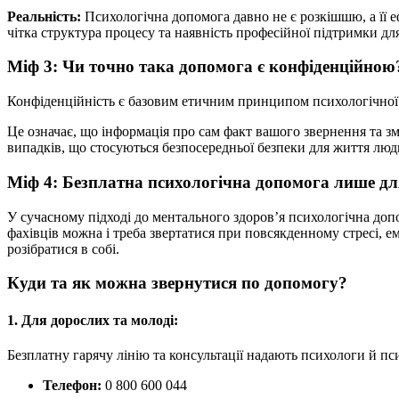
Реальність:
Психологічна допомога давно не є розкішшю, а її е
чітка структура процесу та наявність професійної підтримки для 
Міф 3: Чи точно така допомога є конфіденційною? 
Конфіденційність є базовим етичним принципом психологічної 
Це означає, що інформація про сам факт вашого звернення та зм
випадків, що стосуються безпосередньої безпеки для життя лю
Міф 4: Безплатна психологічна допомога лише для
У сучасному підході до ментального здоров’я психологічна до
фахівців можна і треба звертатися при повсякденному стресі, 
розібратися в собі.
Куди та як можна звернутися по допомогу?
1. Для дорослих та молоді:
Безплатну гарячу лінію та консультації надають психологи й п
Телефон:
0 800 600 044