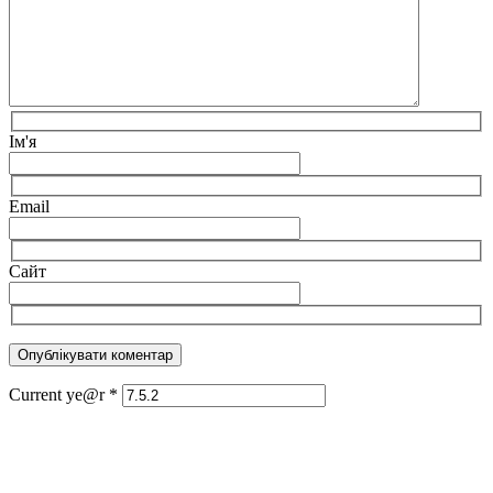
Ім'я
Email
Сайт
Current ye@r
*