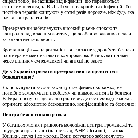
спіралі тощо) не захищає від інфекцій, що передаються
статевим шляхом, та ВІЛ. Лікування хронічних інфекцій або
постійна терапія коштують у сотні разів дорожче, ніж будь-яка
пачка контрацептивів.
Презервативи забезпечують високий рівень спокою та
контролю над власним життям, що особливо важливо в часи
загальної нестабільності.
Зростання цін — це реальність, але власне здоров’я та безпека
партнера не мають ставати компромісом. Ризикувати ними
через цінник у супермаркеті чи аптеці не варто.
Де в Україні отримати презервативи та пройти тест
безкоштовно?
Якщо купувати засоби захисту стає фінансово важко, не
потрібно замовчувати проблему чи відмовлятися від безпеки.
В Україні існують дієві альтернативи, де все необхідне можна
отримати абсолютно безкоштовно, конфіденційно та безпечно:
Центри безкоштовної роздачі
У багатьох містах працюють молодіжні центри, громадські та
неурядові організації (наприклад,
AHF Ukraine
), а також
Клініки, дружні до молоді. Вони регулярно забезпечують