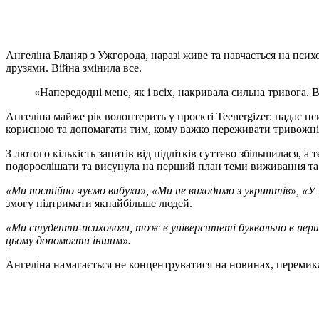
Ангеліна Бланяр з Ужгорода, наразі живе та навчається на псих
друзями. Війна змінила все.
«Напередодні мене, як і всіх, накривала сильна тривога. 
Ангеліна майже рік волонтерить у проєкті Teenergizer: надає п
корисною та допомагати тим, кому важко переживати тривожні
З лютого кількість запитів від підлітків суттєво збільшилася, а
подорослішати та висунула на перший план теми виживання та
«Ми постійно чуємо вибухи», «Ми не виходимо з укриттів», «
змогу підтримати якнайбільше людей.
«Ми студенти-психологи, тож в університеті буквально в перш
цьому допомогти іншим».
Ангеліна намагається не концентруватися на новинах, перемикати