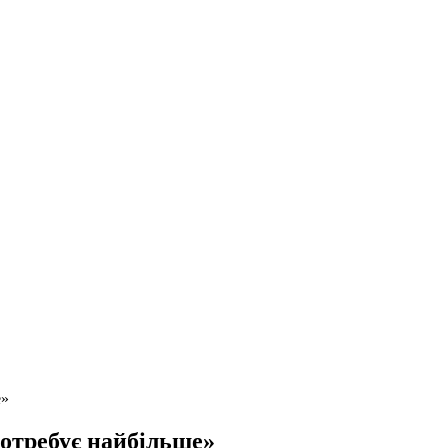
е»
потребує найбільше»