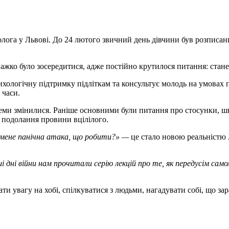
олога у Львові. До 24 лютого звичний день дівчини був розписани
Важко було зосередитися, адже постійно крутилося питання: станет
сихологічну підтримку підліткам та консультує молодь на умовах п
 часи.
 теми змінилися. Раніше основними були питання про стосунки, шко
 подолання провини вцілілого.
У мене панічна атака, що робити?» —
це стало новою реальністю
і дні війни нам прочитали серію лекцій про те, як передусім с
 увагу на хобі, спілкуватися з людьми, нагадувати собі, що зара