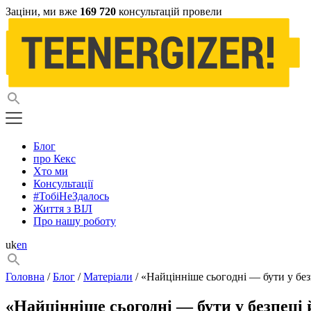
Заціни, ми вже
169 720
консультацій провели
Блог
про Кекс
Хто ми
Консультації
#ТобіНеЗдалось
Життя з ВІЛ
Про нашу роботу
uk
en
Головна
/
Блог
/
Матеріали
/ «Найцінніше сьогодні — бути у без
«Найцінніше сьогодні — бути у безпеці 