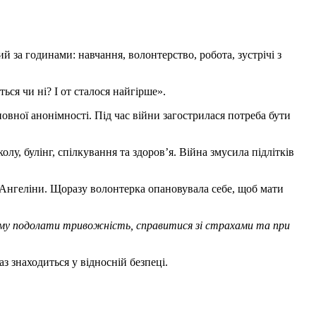
й за годинами: навчання, волонтерство, робота, зустрічі з
ься чи ні? І от сталося найгірше».
овної анонімності. Під час війни загострилася потреба бути
лу, булінг, спілкування та здоровʼя. Війна змусила підлітків
 Ангеліни. Щоразу волонтерка опановувала себе, щоб мати
амому подолати тривожність, справитися зі страхами та при
з знаходиться у відносній безпеці.