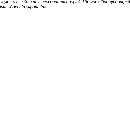
джують і не дають стереотипних порад. Під час війни ця потреба
ьне здоровʼя українців».