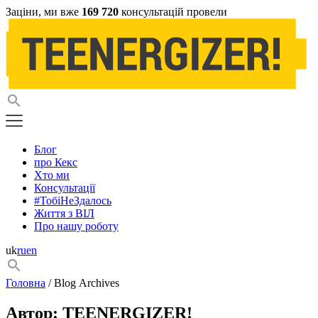
Заціни, ми вже
169 720
консультацій провели
Блог
про Кекс
Хто ми
Консультації
#ТобіНеЗдалось
Життя з ВІЛ
Про нашу роботу
uk
ru
en
Головна
/ Blog Archives
Автор:
TEENERGIZER!