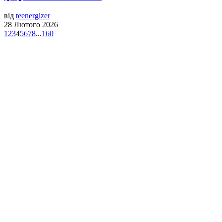
від
teenergizer
28 Лютого 2026
1
2
3
4
5
6
7
8
...
160