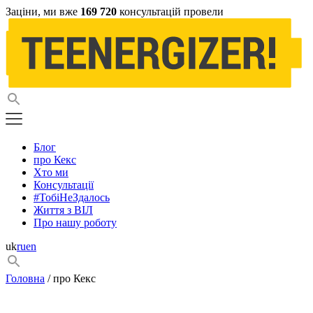
Заціни, ми вже
169 720
консультацій провели
Блог
про Кекс
Хто ми
Консультації
#ТобіНеЗдалось
Життя з ВІЛ
Про нашу роботу
uk
ru
en
Головна
/ про Кекс