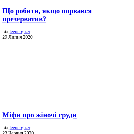
Що робити, якщо порвався
презерватив?
від
teenergizer
29 Липня 2020
Міфи про жіночі груди
від
teenergizer
23 Червня 2020