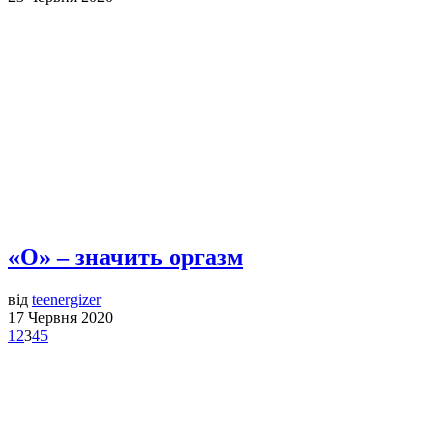
«О» – значить оргазм
від
teenergizer
17 Червня 2020
1
2
3
4
5