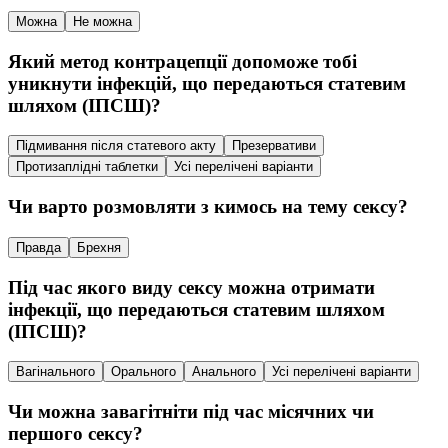
Можна
Не можна
Який метод контрацепції допоможе тобі
уникнути інфекцій, що передаються статевим
шляхом (ІПСШ)?
Підмивання після статевого акту
Презервативи
Протизаплідні таблетки
Усі перелічені варіанти
Чи варто розмовляти з кимось на тему сексу?
Правда
Брехня
Під час якого виду сексу можна отримати
інфекції, що передаються статевим шляхом
(ІПСШ)?
Вагінального
Орального
Анального
Усі перелічені варіанти
Чи можна завагітніти під час місячних чи
першого сексу?