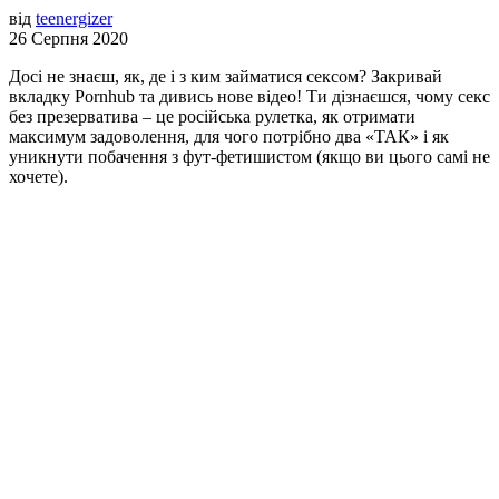
від
teenergizer
26 Серпня 2020
Досі не знаєш, як, де і з ким займатися сексом? Закривай
вкладку Pornhub та дивись нове відео! Ти дізнаєшся, чому секс
без презерватива – це російська рулетка, як отримати
максимум задоволення, для чого потрібно два «ТАК» і як
уникнути побачення з фут-фетишистом (якщо ви цього самі не
хочете).