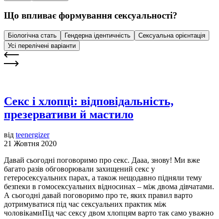
Що впливає формування сексуальності?
Біологічна стать
Гендерна ідентичність
Сексуальна орієнтація
Усі перелічені варіанти
Секс і хлопці: відповідальність,
презервативи й мастило
від
teenergizer
21 Жовтня 2020
Давай сьогодні поговоримо про секс. Дааа, знову! Ми вже
багато разів обговорювали захищений секс у
гетеросексуальних парах, а також нещодавно підняли тему
безпеки в гомосексуальних відносинах – між двома дівчатами.
А сьогодні давай поговоримо про те, яких правил варто
дотримуватися під час сексуальних практик між
чоловікамиПід час сексу двом хлопцям варто так само уважно