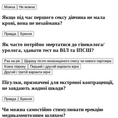
Можна
Не можна
Якщо під час першого сексу дівчина не мала
крові, вона не незаймана?
Правда
Брехня
Як часто потрібно звертатися до гінеколога/
уролога, здавати тест на ВІЛ та ІПСШ?
Раз на рік
Щоразу після незахищеного сексу чи нового партнера
Кожні півроку
Перший і другий варіанти вірні
Другий і третій варіанти вірні
Пігулки, призначені для екстреної контрацепції,
не завдають жодної шкоди?
Правда
Брехня
Чи можна самостійно стимулювати ерекцію
медикаментозним шляхом?