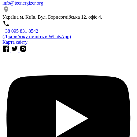
info@teenergizer.org
Україна м. Київ. Вул. Борисоглібська 12, офіс 4.
⁨+38 095 831 8542⁩
(Для звʼязку пишіть в WhatsApp)
Карта сайту