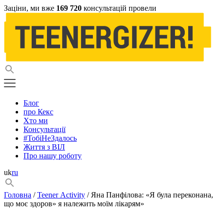
Заціни, ми вже
169 720
консультацій провели
Блог
про Кекс
Хто ми
Консультації
#ТобіНеЗдалось
Життя з ВІЛ
Про нашу роботу
uk
ru
Головна
/
Teener Activity
/ Яна Панфілова: «Я була переконана,
що моє здоров» я належить моїм лікарям»