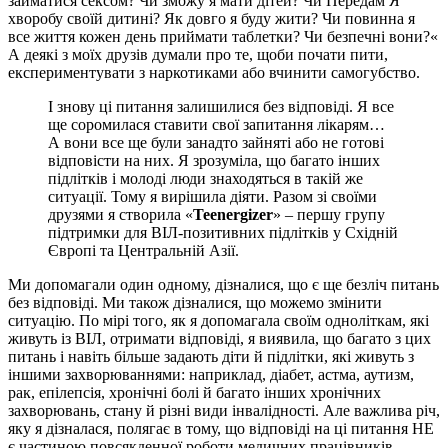
займатися сексом? Чи зможу я мати дітей? Чи Передам Я
хворобу своїй дитині? Як довго я буду жити? Чи повинна я
все життя кожен день приймати таблетки? Чи безпечні вони?«
А деякі з моїх друзів думали про те, щоби почати пити,
експериментувати з наркотиками або вчинити самогубство.
І знову ці питання залишилися без відповіді. Я все
ще соромилася ставити свої запитання лікарям…
А вони все ще були занадто зайняті або не готові
відповісти на них. Я зрозуміла, що багато інших
підлітків і молоді люди знаходяться в такій же
ситуації. Тому я вирішила діяти. Разом зі своїми
друзями я створила «
Teenergizer
» – першу групу
підтримки для ВІЛ-позитивних підлітків у Східній
Європі та Центральній Азії.
Ми допомагали один одному, дізналися, що є ще безліч питань
без відповіді. Ми також дізналися, що можемо змінити
ситуацію. По мірі того, як я допомагала своїм одноліткам, які
живуть із ВІЛ, отримати відповіді, я виявила, що багато з цих
питань і навіть більше задають діти й підлітки, які живуть з
іншими захворюваннями: наприклад, діабет, астма, аутизм,
рак, епілепсія, хронічні болі й багато інших хронічних
захворювань, стану й різні види інвалідності. Але важлива річ,
яку я дізналася, полягає в тому, що відповіді на ці питання НЕ
є частиною повсякденної роботи медичних працівників.