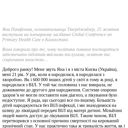
Яна Панфілова, основатильнеца Тінерджайзер, 25 жовтня
виступила на пленарному засіданні Global Conference on
Primary Health Care в Казахстані.
Вона говорила про те, чому політики повинні постаратися
забезпечити підлітків якісними послугами, освітою та
соціальним захистом…
Доброго ранку! Мене звуть Яна і я з міста Києва (Україна),
мені 21 рік. У рік, коли я народилася, я народилася з
хворобою. Як і 600 000 інших дітей у світі в тому ж році, я
народилася з ВІЛ. У той час половина з нас вмирала, не
доживаючи до другого дня народження. Системи охорони
здоров’я не могли поставити нам діагноз, а лікування було
недоступне. Я рада, що сьогодні все по-іншому. Більшість
дітей народжуються без ВІЛ-інфекції, і ми знаходимося на
шляху до ліквідації передачі ВІЛ від матері дитині. Мільйони
людей мають доступ до лікування ВІЛ. Таким чином, ВІЛ
перетворився з основної причини смертності на керований
хронічний стан. У нас практично така ж тривалість життя, як і