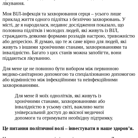
лікування.
Моя ВІЛ-інфекція та захворювання серця – усього лише
приклад життя одного підлітка з безліччю захворювань. У
місті, де я народилася, недавнє дослідження показало, що
половина підлітків і молодих людей, які живуть із ВІЛ,
страждають деякими формами розладів настрою, тривожністю
або депресією. Я думаю, що те ж саме вірно для людей, які
живуть з іншими хронічними станами, захворюваннями та
інвалідністю. Багато з цих станів можна запобігти, вони
піддаються лікуванню.
Для мене це не повинно бути вибором між первинною
медико-санітарною допомогою та спеціалізованою допомогою
або відмінністю між інфекційними та неінфекційними
захворюваннями.
Для мене й моїх однолітків, які живуть із
хронічними станами, захворюваннями або
інвалідністю в усьому світі, важливо мати
універсальний доступ до якісної медичної
допомоги та отримувати необхідну підтримку.
Це питання політичної волі – інвестувати в наше здоров’я.