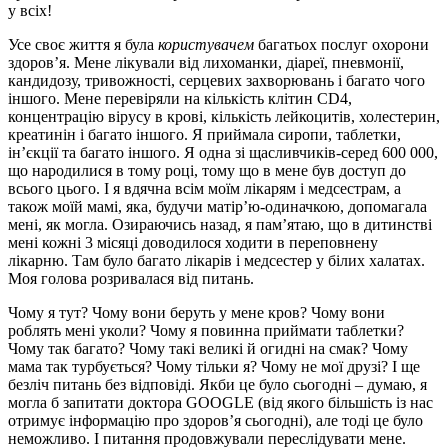
у всіх!
Усе своє життя я була
користувачем
багатьох послуг охорони
здоров’я. Мене лікували від лихоманки, діареї, пневмонії,
кандидозу, тривожності, серцевих захворювань і багато чого
іншого. Мене перевіряли на кількість клітин CD4,
концентрацію вірусу в крові, кількість лейкоцитів, холестерин,
креатинін і багато іншого. Я приймала сиропи, таблетки,
ін’єкції та багато іншого. Я одна зі щасливчиків-серед 600 000,
що народилися в тому році, тому що в мене був доступ до
всього цього. І я вдячна всім моїм лікарям і медсестрам, а
також моїй мамі, яка, будучи матір’ю-одиначкою, допомагала
мені, як могла. Озираючись назад, я пам’ятаю, що в дитинстві
мені кожні 3 місяці доводилося ходити в переповнену
лікарню. Там було багато лікарів і медсестер у білих халатах.
Моя голова розривалася від питань.
Чому я тут? Чому вони беруть у мене кров? Чому вони
роблять мені уколи? Чому я повинна приймати таблетки?
Чому так багато? Чому такі великі й огидні на смак? Чому
мама так турбується? Чому тільки я? Чому не мої друзі? І ще
безліч питань без відповіді. Якби це було сьогодні – думаю, я
могла б запитати доктора GOOGLE (від якого більшість із нас
отримує інформацію про здоров’я сьогодні), але тоді це було
неможливо. І питання продовжували переслідувати мене.