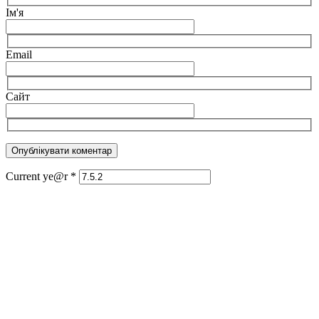
Ім'я
Email
Сайт
Current ye@r
*