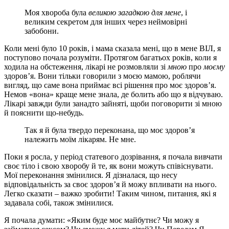
Моя хвороба була
великою загадкою для мене
, і
великим секретом для інших через неймовірні
забобони.
Коли мені було 10 років, і мама сказала мені, що в мене ВІЛ, я
поступово почала розуміти. Протягом багатьох років, коли я
ходила на обстеження, лікарі не розмовляли зі
мною
про
моєму
здоров’я. Вони тільки говорили з моєю мамою, роблячи
вигляд, що саме вона приймає всі рішення про моє здоров’я.
Немов «вона» краще мене знала, де болить або що я відчуваю.
Лікарі завжди були занадто зайняті, щоби поговорити зі мною
й пояснити що-небудь.
Так я й була твердо переконана, що моє здоров’я
належить моїм лікарям. Не мне.
Поки я росла, у період статевого дозрівання, я почала вивчати
своє тіло і свою хворобу й те, як вони можуть співіснувати.
Мої переконання змінилися. Я дізналася, що несу
відповідальність за своє здоров’я й можу впливати на нього.
Легко сказати – важко зробити! Таким чином, питання, які я
задавала собі, також змінилися.
Я почала думати: «Яким буде моє майбутнє? Чи можу я