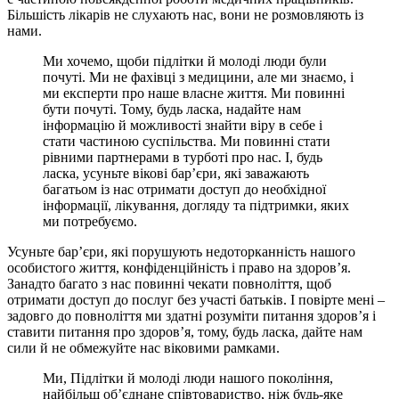
Більшість лікарів не слухають нас, вони не розмовляють із
нами.
Ми хочемо, щоби підлітки й молоді люди були
почуті. Ми не фахівці з медицини, але ми знаємо, і
ми експерти про наше власне життя. Ми повинні
бути почуті. Тому, будь ласка, надайте нам
інформацію й можливості знайти віру в себе і
стати частиною суспільства. Ми повинні стати
рівними партнерами в турботі про нас. І, будь
ласка, усуньте вікові бар’єри, які заважають
багатьом із нас отримати доступ до необхідної
інформації, лікування, догляду та підтримки, яких
ми потребуємо.
Усуньте бар’єри, які порушують недоторканність нашого
особистого життя, конфіденційність і право на здоров’я.
Занадто багато з нас повинні чекати повноліття, щоб
отримати доступ до послуг без участі батьків. І повірте мені –
задовго до повноліття ми здатні розуміти питання здоров’я і
ставити питання про здоров’я, тому, будь ласка, дайте нам
сили й не обмежуйте нас віковими рамками.
Ми, Підлітки й молоді люди нашого покоління,
найбільш об’єднане співтовариство, ніж будь-яке