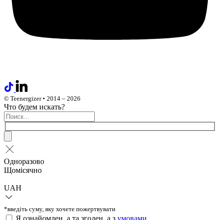
© Teenergizer • 2014 – 2026
Что будем искать?
Одноразово
Щомісячно
UAH
*введіть суму, яку хочете пожертвувати
Я ознайомлен_а та згоден_а з
умовами