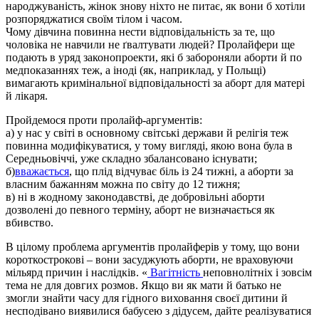
народжуваність, жінок знову ніхто не питає, як вони б хотіли
розпоряджатися своїм тілом і часом.
Чому дівчина повинна нести відповідальність за те, що
чоловіка не навчили не ґвалтувати людей? Пролайфери ще
подають в уряд законопроекти, які б забороняли аборти й по
медпоказаннях теж, а іноді (як, наприклад, у Польщі)
вимагають кримінальної відповідальності за аборт для матері
й лікаря.
Пройдемося проти пролайф-аргументів:
а) у нас у світі в основному світські держави й релігія теж
повинна модифікуватися, у тому вигляді, якою вона була в
Середньовіччі, уже складно збалансовано існувати;
б)
вважається
, що плід відчуває біль із 24 тижні, а аборти за
власним бажанням можна по світу до 12 тижня;
в) ні в жодному законодавстві, де добровільні аборти
дозволені до певного терміну, аборт не визначається як
вбивство.
В цілому проблема аргументів пролайферів у тому, що вони
короткострокові – вони засуджують аборти, не враховуючи
мільярд причин і наслідків. «
Вагітність
неповнолітніх і зовсім
тема не для довгих розмов. Якщо ви як мати й батько не
змогли знайти часу для гідного виховання своєї дитини й
несподівано виявилися бабусею з дідусем, дайте реалізуватися