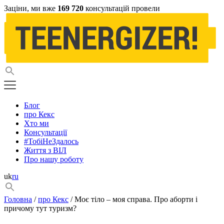
Заціни, ми вже
169 720
консультацій провели
Блог
про Кекс
Хто ми
Консультації
#ТобіНеЗдалось
Життя з ВІЛ
Про нашу роботу
uk
ru
Головна
/
про Кекс
/ Моє тіло – моя справа. Про аборти і
причому тут туризм?