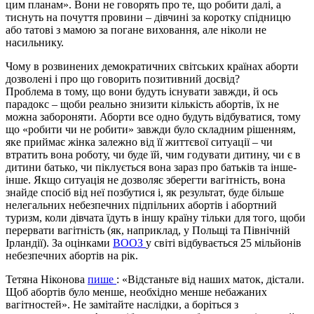
цим планам». Вони не говорять про те, що робити далі, а
тиснуть на почуття провини – дівчині за коротку спідницю
або татові з мамою за погане виховання, але ніколи не
насильнику.
Чому в розвинених демократичних світських країнах аборти
дозволені і про що говорить позитивний досвід?
Проблема в тому, що вони будуть існувати завжди, й ось
парадокс – щоби реально знизити кількість абортів, їх не
можна забороняти. Аборти все одно будуть відбуватися, тому
що «робити чи не робити» завжди було складним рішенням,
яке приймає жінка залежно від її життєвої ситуації – чи
втратить вона роботу, чи буде їй, чим годувати дитину, чи є в
дитини батько, чи піклується вона зараз про батьків та інше-
інше. Якщо ситуація не дозволяє зберегти вагітність, вона
знайде спосіб від неї позбутися і, як результат, буде більше
нелегальних небезпечних підпільних абортів і абортний
туризм, коли дівчата їдуть в іншу країну тільки для того, щоби
перервати вагітність (як, наприклад, у Польщі та Північній
Ірландії). За оцінками
ВООЗ
у світі відбувається 25 мільйонів
небезпечних абортів на рік.
Тетяна Ніконова
пише
: «Відстаньте від наших маток, дістали.
Щоб абортів було менше, необхідно менше небажаних
вагітностей».
Не замітайте наслідки, а боріться з