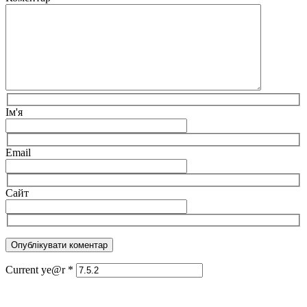
Ім'я
Email
Сайт
Current ye@r
*