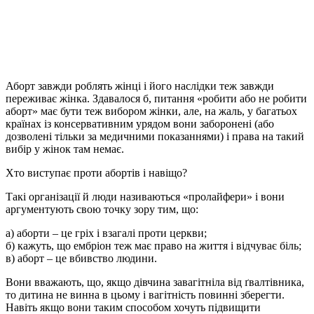
Аборт завжди роблять жінці і його наслідки теж завжди
переживає жінка. Здавалося б, питання «робити або не робити
аборт» має бути теж вибором жінки, але, на жаль, у багатьох
країнах із консервативним урядом вони заборонені (або
дозволені тільки за медичними показаннями) і права на такий
вибір у жінок там немає.
Хто виступає проти абортів і навіщо?
Такі організації й люди називаються «пролайфери» і вони
аргументують свою точку зору тим, що:
а) аборти – це гріх і взагалі проти церкви;
б) кажуть, що ембріон теж має право на життя і відчуває біль;
в) аборт – це вбивство людини.
Вони вважають, що, якщо дівчина завагітніла від ґвалтівника,
то дитина не винна в цьому і вагітність повинні зберегти.
Навіть якщо вони таким способом хочуть підвищити