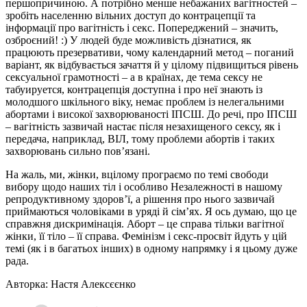
першопричиною. А потрібно менше небажаних вагітностей –
зробіть населенню вільних доступ до контрацепції та
інформації про вагітність і секс. Попереджений – значить,
озброєний! :) У людей буде можливість дізнатися, як
працюють презервативи, чому календарний метод – поганий
варіант, як відбувається зачаття й у цілому підвищиться рівень
сексуальної грамотності – а в країнах, де тема сексу не
табуируется, контрацепція доступна і про неї знають із
молодшого шкільного віку, немає проблем із нелегальними
абортами і високої захворюваності ІПСШ. До речі, про ІПСШ
– вагітність зазвичай настає після незахищеного сексу, як і
передача, наприклад, ВІЛ, тому проблеми абортів і таких
захворювань сильно пов’язані.
На жаль, ми, жінки, вцілому програємо по темі свободи
вибору щодо наших тіл і особливо Незалежності в нашому
репродуктивному здоров’ї, а рішення про нього зазвичай
приймаються чоловіками в уряді й сім’ях. Я ось думаю, що це
справжня дискримінація. Аборт – це справа тільки вагітної
жінки, її тіло – її справа. Фемінізм і секс-просвіт йдуть у цій
темі (як і в багатьох інших) в одному напрямку і я цьому дуже
рада.
Авторка: Настя Алексєєнко