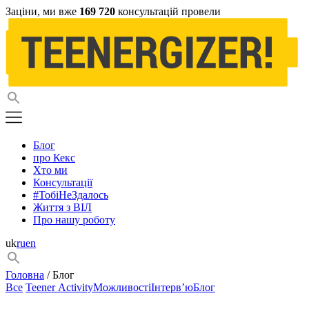
Заціни, ми вже
169 720
консультацій провели
Блог
про Кекс
Хто ми
Консультації
#ТобіНеЗдалось
Життя з ВІЛ
Про нашу роботу
uk
ru
en
Головна
/ Блог
Все
Teener Activity
Можливості
Інтерв’ю
Блог