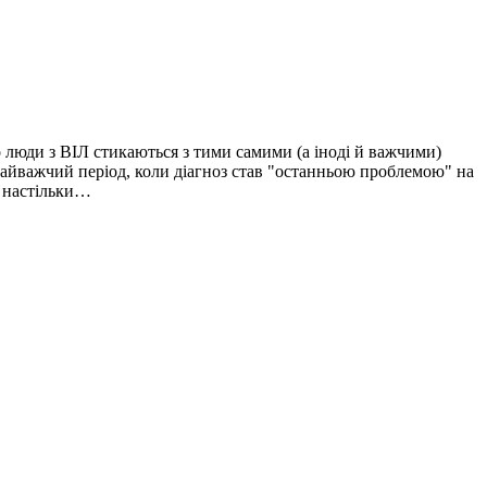
о люди з ВІЛ стикаються з тими самими (а іноді й важчими)
й найважчий період, коли діагноз став "останньою проблемою" на
о настільки…