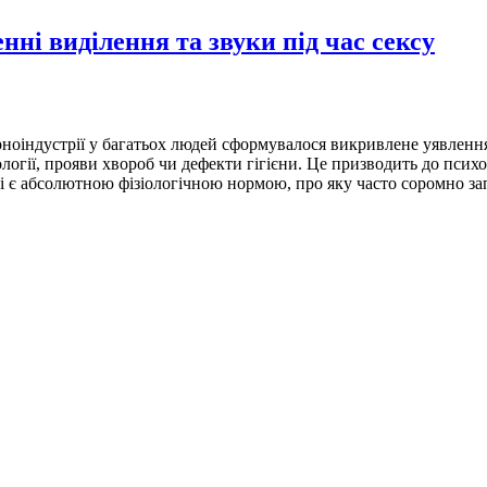
нні виділення та звуки під час сексу
рноіндустрії у багатьох людей сформувалося викривлене уявлення
ології, прояви хвороб чи дефекти гігієни. Це призводить до пси
кі є абсолютною фізіологічною нормою, про яку часто соромно за