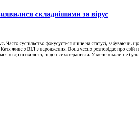
 виявилися складнішими за вірус
с. Часто суспільство фокусується лише на статусі, забуваючи, щ
нє. Катя живе з ВІЛ з народження. Вона чесно розповідає про сві
ся ні до психолога, ні до психотерапевта. У мене ніколи не бул