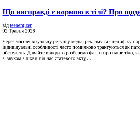
Що насправді є нормою в тілі? Про щоде
від
teenergizer
02 Травня 2026
Через масову візуальну ретуш у медіа, рекламу та специфіку по
індивідуальні особливості часто помилково трактуються як пат
обстежень. Давайте відкрито розберемо факти про наше тіло, я
зі звуком з піхви під час статевого акту,…