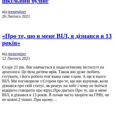
шкільний булінг
від
teenergizer
26 Лютого 2021
«Про те, що в мене ВІЛ, я дізнався в 13
років»
від
teenergizer
12 Лютого 2021
Єгору 21 рік. Він навчається в педагогічному інституті на
археолога. Це була дитяча мрія. Також він дуже любить
готувати, і його робота пов’язана саме з цим. А ще в нього
ВІЛ. Ми поговорили з Єгором про те, що він відчував, коли
дізнався про свій статус, як реагує на хейт і чому не боїться
відкрито говорити про вірус.Про діагноз Про те, що в мене
ВІЛ, я дізнався в 13 років. Я почав часто хворіти на ГРВІ, чи
не кожні 2 тижні. При цьому…