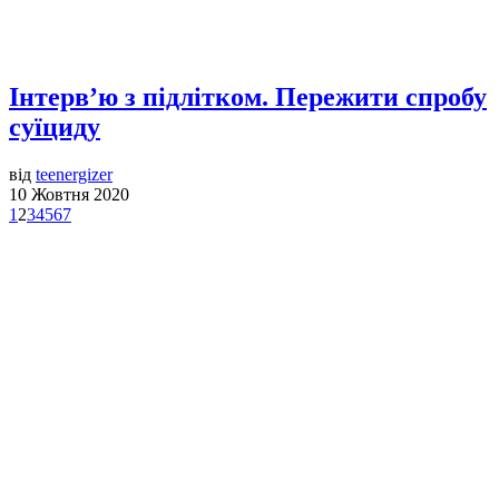
Інтерв’ю з підлітком. Пережити спробу
суїциду
від
teenergizer
10 Жовтня 2020
1
2
3
4
5
6
7