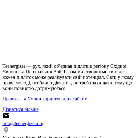
Teenergizer — рух, який об’єднав підлітків регіону Східної
Європи та Центральної Азії. Разом ми створюємо світ, де
кожен підліток може реалізувати свій потенціал. Світ, у якому
права молоді, особливо дівчаток, не треба захищати, тому що
вони повністю дотримуються.
Правила та Умови користування сайтом
Дізнатися більше
info@teenergizer.org
Україна м. Київ. Вул. Борисоглібська 12, офіс 4.