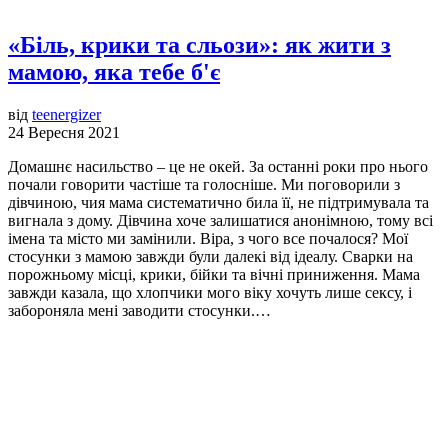
«Біль, крики та сльози»: як жити з
мамою, яка тебе б'є
від
teenergizer
24 Вересня 2021
Домашнє насильство – це не окей. За останні роки про нього
почали говорити частіше та голосніше. Ми поговорили з
дівчиною, чия мама систематично била її, не підтримувала та
вигнала з дому. Дівчина хоче залишатися анонімною, тому всі
імена та місто ми замінили. Віра, з чого все почалося? Мої
стосунки з мамою завжди були далекі від ідеалу. Сварки на
порожньому місці, крики, бійки та вічні приниження. Мама
завжди казала, що хлопчики мого віку хочуть лише сексу, і
забороняла мені заводити стосунки.…