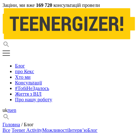
Заціни, ми вже
169 720
консультацій провели
Блог
про Кекс
Хто ми
Консультації
#ТобіНеЗдалось
Життя з ВІЛ
Про нашу роботу
uk
ru
en
Головна
/ Блог
Все
Teener Activity
Можливості
Інтерв’ю
Блог