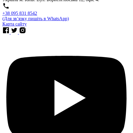
⁨+38 095 831 8542⁩
(Для звʼязку пишіть в WhatsApp)
Карта сайту