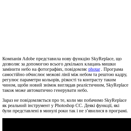
Компанія Adobe представила нову функцію SkyReplace, що
дозволяє за допомогою всього декількох клацань мишки
замінити небо на фотографіях, повідомляє
photar
.
Програма
самостійно обчислює межові лінії між небом та рештою кадру,
регулює параметри кольорів, різкості та контрасту таким
чином, щоби новий знімок виглядав реалістичним, SkyReplace
також може автоматично генерувати небо.
Зараз не повідомляється про те, коли ми побачимо SkyReplace
як реальний інструмент у Photoshop CC. Деякі функції, які
були представлені в минулі роки так і не з’явилися в програмі.