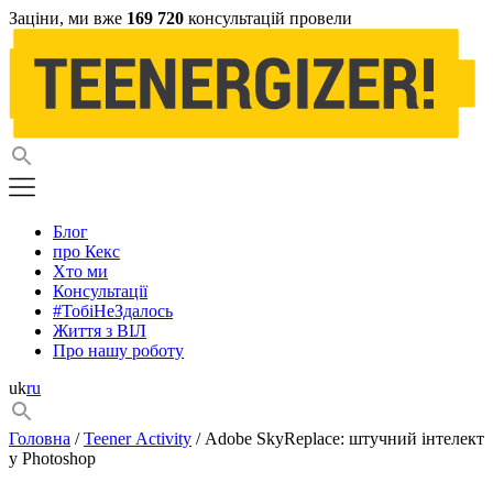
Заціни, ми вже
169 720
консультацій провели
Блог
про Кекс
Хто ми
Консультації
#ТобіНеЗдалось
Життя з ВІЛ
Про нашу роботу
uk
ru
Головна
/
Teener Activity
/ Adobe SkyReplace: штучний інтелект
у Photoshop