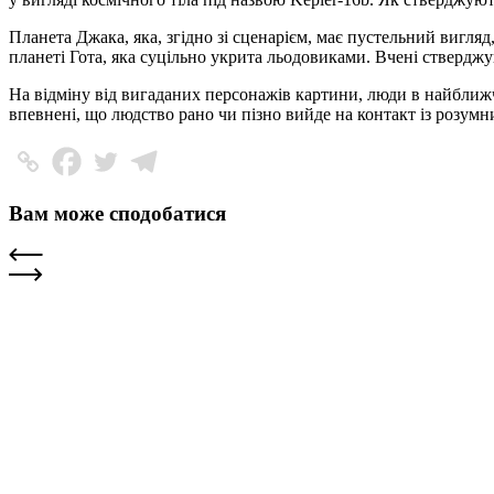
Планета Джака, яка, згідно зі сценарієм, має пустельний вигля
планеті Гота, яка суцільно укрита льодовиками. Вчені ствердж
На відміну від вигаданих персонажів картини, люди в найближч
впевнені, що людство рано чи пізно вийде на контакт із розумн
Вам може сподобатися