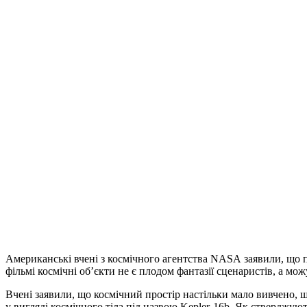
Американські вчені з космічного агентства NASA заявили, що пл
фільмі космічні об’єкти не є плодом фантазії сценаристів, а м
Вчені заявили, що космічний простір настільки мало вивчено, щ
у вигляді космічного тіла під назвою Kepler-16b. Як стверджуют