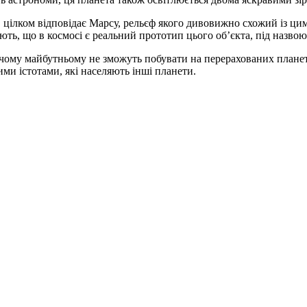
д, цілком відповідає Марсу, рельєф якого дивовижно схожий із ци
ують, що в космосі є реальний прототип цього об’єкта, під наз
ому майбутньому не зможуть побувати на перерахованих планетах
ими істотами, які населяють інші планети.