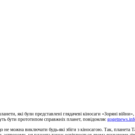
анети, які були представлені глядачеві кіносаги «Зоряні війни»,
ожуть бути прототипом справжніх планет, повідомляє
gogetnews.inf
о не можна виключати будь-які збіги з кіносагою. Так, планета Т
ь астрономи, ця планета також освітлюється двома яскравими зірк