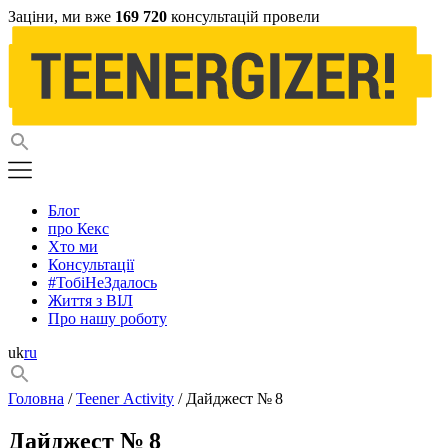
Заціни, ми вже
169 720
консультацій провели
Блог
про Кекс
Хто ми
Консультації
#ТобіНеЗдалось
Життя з ВІЛ
Про нашу роботу
uk
ru
Головна
/
Teener Activity
/ Дайджест № 8
Дайджест № 8