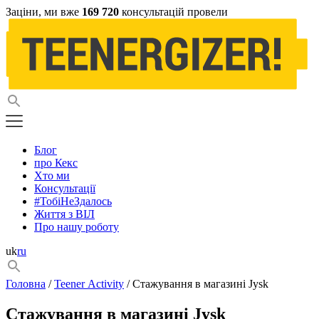
Заціни, ми вже
169 720
консультацій провели
Блог
про Кекс
Хто ми
Консультації
#ТобіНеЗдалось
Життя з ВІЛ
Про нашу роботу
uk
ru
Головна
/
Teener Activity
/ Стажування в магазині Jysk
Стажування в магазині Jysk