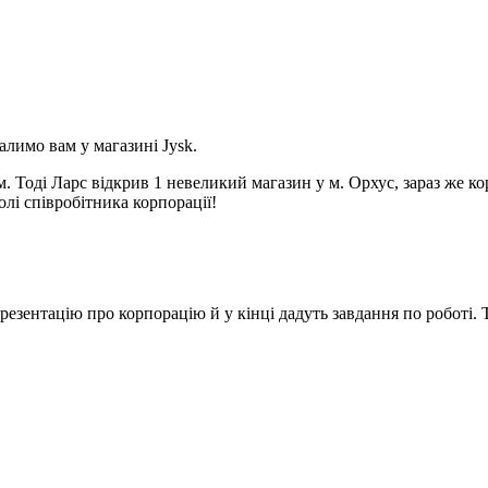
алимо вам у магазині Jysk.
. Тоді Ларс відкрив 1 невеликий магазин у м. Орхус, зараз же ко
олі співробітника корпорації!
У цей час співробітники розкажуть вам про роботу, проведуть презентацію про корпорацію й 