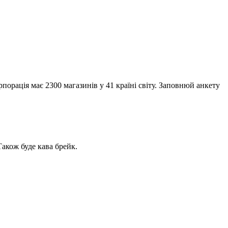
рпорація має 2300 магазинів у 41 країні світу. Заповнюй анкету
у кінці дадуть завдання по роботі. Також буде кава брейк.