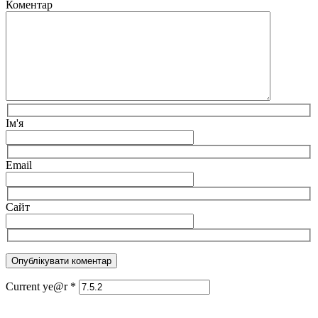
Коментар
Ім'я
Email
Сайт
Current ye@r
*