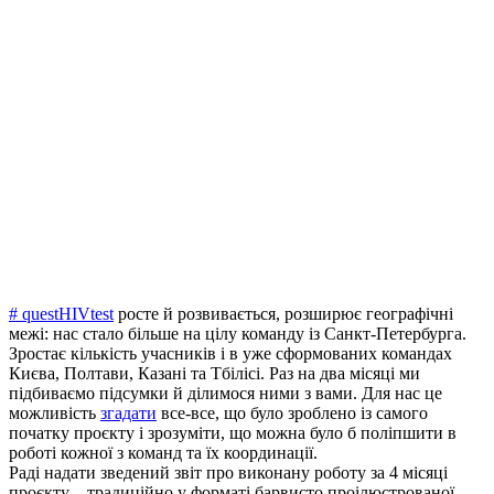
# questHIVtest
росте й розвивається, розширює географічні
межі: нас стало більше на цілу команду із Санкт-Петербурга.
Зростає кількість учасників і в уже сформованих командах
Києва, Полтави, Казані та Тбілісі. Раз на два місяці ми
підбиваємо підсумки й ділимося ними з вами. Для нас це
можливість
згадати
все-все, що було зроблено із самого
початку проєкту і зрозуміти, що можна було б поліпшити в
роботі кожної з команд та їх координації.
Раді надати зведений звіт про виконану роботу за 4 місяці
проєкту – традиційно у форматі барвисто проілюстрованої