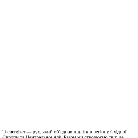
Teenergizer — рух, який об’єднав підлітків регіону Східної
Європи та Центральної Азії. Разом ми створюємо світ, де