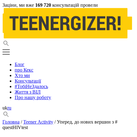
Заціни, ми вже
169 720
консультацій провели
Блог
про Кекс
Хто ми
Консультації
#ТобіНеЗдалось
Життя з ВІЛ
Про нашу роботу
uk
ru
Головна
/
Teener Activity
/ Уперед, до нових вершин з #
questHIVtest