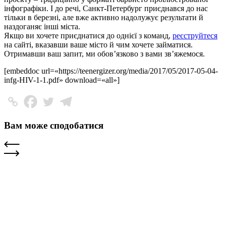
інфографіки. І до речі, Санкт-Петербург приєднався до нас
тільки в березні, але вже активно надолужує результати й
наздоганяє інші міста.
Якщо ви хочете приєднатися до однієї з команд,
реєструйтеся
на сайті, вказавши ваше місто й чим хочете займатися.
Отримавши ваш запит, ми обов’язково з вами зв’яжемося.
[embeddoc url=«https://teenergizer.org/media/2017/05/2017-05-04-
infg-HIV-1-1.pdf» download=«all»]
Вам може сподобатися