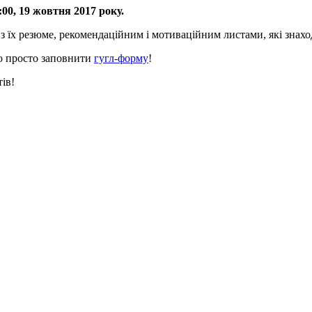
:00, 19 жовтня
2017 року.
 їх резюме, рекомендаційним і мотиваційним листами, які знаход
но просто заповнити
гугл-форму
!
ів!