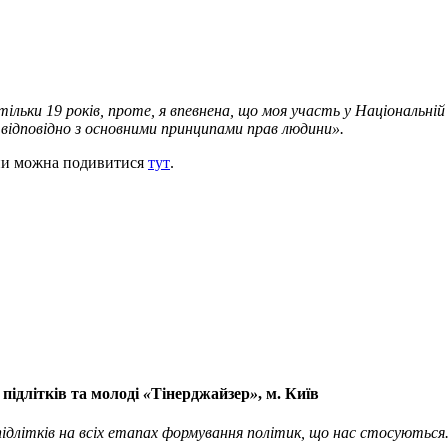
льки 19 років, проте, я впевнена, що моя участь у Національній 
 відповідно з основними
принципами прав людини».
яни можна подивитися
тут
.
підлітків та молоді
«
Тінерджайзер
»
, м. Київ
підлітків на всіх етапах формування політик, що нас стосуютьс