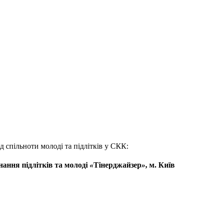
д спільноти молоді та підлітків у СКК:
нання підлітків та молоді
«
Тінерджайзер
»
, м. Київ