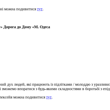
дані можна подивитися
тут
.
Ф» Дорога до Дому «М. Одеса
й дух людей, які працюють із підлітками / молоддю з уразливих 
і зможемо впоратися з будь-якими складностями в боротьбі з еп
Алексейя можна подивитися
тут
.