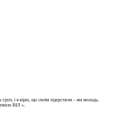
груп, і я вірю, що своїм лідерством – ми молодь,
ідемією ВІЛ
».