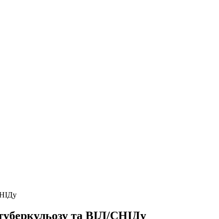
СНІДу
 туберкульозу та ВІЛ/СНІДу