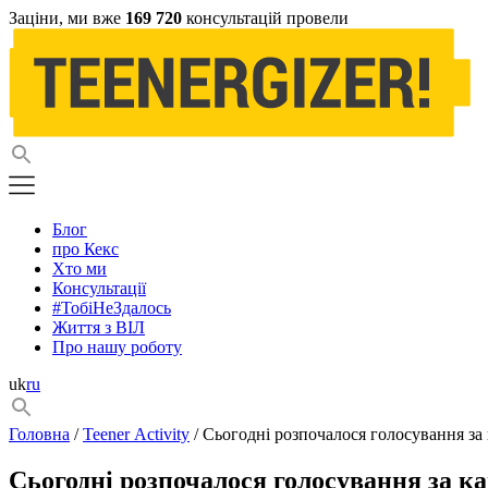
Заціни, ми вже
169 720
консультацій провели
Блог
про Кекс
Хто ми
Консультації
#ТобіНеЗдалось
Життя з ВІЛ
Про нашу роботу
uk
ru
Головна
/
Teener Activity
/ Сьогодні розпочалося голосування за
Сьогодні розпочалося голосування за к