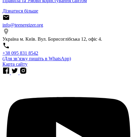
Правила та Умови користування сайтом
Дізнатися більше
info@teenergizer.org
Україна м. Київ. Вул. Борисоглібська 12, офіс 4.
⁨+38 095 831 8542⁩
(Для звʼязку пишіть в WhatsApp)
Карта сайту