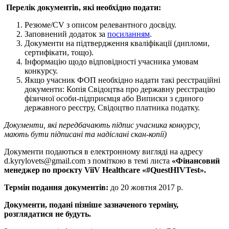
Перелік документів, які необхідно подати:
Резюме/CV з описом релевантного досвіду.
Заповнений додаток за
посиланням
.
Документи на підтвердження кваліфікації (дипломи,
сертифікати, тощо).
Інформацію щодо відповідності учасника умовам
конкурсу.
Якщо учасник ФОП необхідно надати такі реєстраційні
документи: Копія Свідоцтва про державну реєстрацію
фізичної особи-підприємця або Виписки з єдиного
державного реєстру, Свідоцтво платника податку.
Документи, які передбачають підпис учасника конкурсу,
мають бути підписані та надіслані скан-копії)
Документи подаються в електронному вигляді на адресу
d.kyrylovets@gmail.com
з поміткою в темі листа
«Фінансовий
менеджер по проєкту ViiV
Healthcare «#QuestHIVTest».
Термін подання документів:
до 20 жовтня 2017 р.
Документи, подані пізніше зазначеного терміну,
розглядатися не будуть.