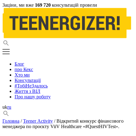
Заціни, ми вже
169 720
консультацій провели
Блог
про Кекс
Хто ми
Консультації
#ТобіНеЗдалось
Життя з ВІЛ
Про нашу роботу
uk
ru
Головна
/
Teener Activity
/ Відкритий конкурс фінансового
менеджера по проєкту ViiV Healthcare «#QuestHIVTest».