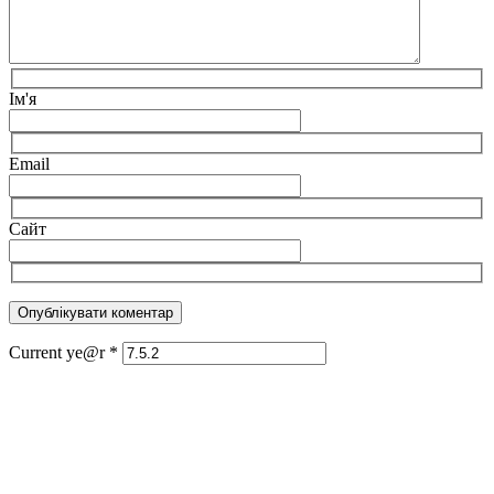
Ім'я
Email
Сайт
Current ye@r
*