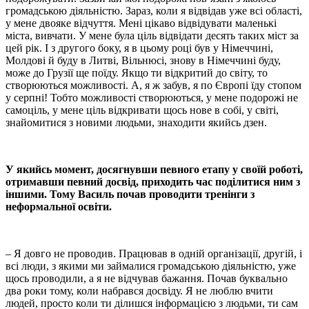
громадською діяльністю. Зараз, коли я відвідав уже всі області,
у мене двояке відчуття. Мені цікаво відвідувати маленькі
міста, вивчати. У мене була ціль відвідати десять таких міст за
цей рік. І з другого боку, я в цьому році був у Німеччині,
Молдові й буду в Литві, Вільнюсі, знову в Німеччині буду,
може до Грузії ще поїду. Якщо ти відкритий до світу, то
створюються можливості. А, я ж забув, я по Європі їду стопом
у серпні! Тобто можливості створюються, у мене подорожі не
самоціль, у мене ціль відкривати щось нове в собі, у світі,
знайомитися з новими людьми, знаходити якийсь дзен.
У якийсь момент, досягнувши певного етапу у своїй роботі,
отримавши певний досвід, приходить час поділитися ним з
іншими. Тому Василь почав проводити тренінги з
неформальної освіти.
– Я довго не проводив. Працював в одній організації, другій, і
всі люди, з якими ми займалися громадською діяльністю, уже
щось проводили, а я не відчував бажання. Почав буквально
два роки тому, коли набрався досвіду. Я не люблю вчити
людей, просто коли ти ділишся інформацією з людьми, ти сам