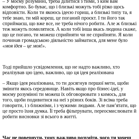
– У моєму розумінні, треба ділитися з тими, з ким вам
комфортно. Бо буває, що і близькі можуть тобі різко щось
відповісти. Коли ти якоюсь ідеєю гориш, а близькі типу та, я
тебе знаю, ти мій кореш, це поганий проєкт. І ти його так
сприймаєш, що вже все, не треба нічого робити. Але ж близькі
теж можуть помилятися. А коли тобі інша якась людина скаже,
що це погано, ти можеш сприйняти чи не сприйняти. Я коли
починав громадською діяльністю займатися, для мене було
«моя ідея – це моя!»
.
Тоді прийшло усвідомлення, що не надто важливо, хто
реалізував цю ідею, важливо, що ця ідея реалізована
– Якщо ідея реалізована, то ти досягнув першої мети, щоби
змінити якось середовище. Навіть якщо про бізнес-ідеї, у
моєму розумінні ти можеш їх обговорювати з кимось, для
того, щоби подивитися на неї з різних боків. Зі всіма треба
говорити, і з ближніми, і з чужими людьми. Але пам’ятати, що
це просто їхня думка. Її треба фільтрувати, переосмислювати й
робити висновки зі всього в житті.
Час не повернути, тому важливо розуміти, чого ти хочеш