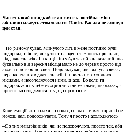
Часом такий швидкий темп життя, постійна зміна
обставин можуть стомлювати. Навіть Василя не оминув
цей стан.
– По-різному буває. Минулого літа в мене постійно були
подорожі, табори, де було сто людей і я їм щось проводив,
віддавав енергію. І в кінці літа я був такий виснажений, що
буквально від вересня місяця мало не до червня просто від
людей відсторонювався. Подорожував, але відчував якесь
перенасичення віддачі енергії. Я просто не захоплююсь
місцями, а насолоджуюся ними, знаєш. Бо коли ти
подорожуєш і в тебе емоційний стан не такий, що ваааау, я
просто насолоджуюся тим, що прекрасне.
Коли емоції, як спалахи – спалах, спалах, ти вже гориш і не
можеш далі подорожувати. Тому я просто насолоджуюсь
–Я з тих мандрівників, які не подорожують просто так, аби
подорожувати. Зазвичай мої подорожі пов’язані з якоюсь