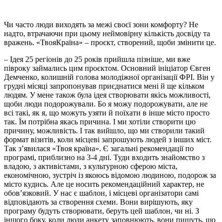
Чи часто люди виходять за межі своєї зони комфорту? Не
надто, втрачаючи при цьому неймовірну кількість досвіду та
вражень. «ТвояКраїна» – проєкт, створений, щоби змінити це.
– Ідея 25 регіонів до 25 років прийшла пізніше, ми вже
півроку займались цим проєктом. Основний ініціатор Євген
Демченко, колишній голова молодіжної організації ФРІ. Він у
грудні місяці запропонував приєднатися мені й ще кільком
людям. У мене також була ідея створювати якісь можливості,
щоби люди подорожували. Бо я можу подорожувати, але не
всі такі, як я, що можуть узяти й поїхати в інше місто просто
так. Їм потрібна якась причина. І ми хотіли створити цю
причину, можливість. І так вийшло, що ми створили такий
формат візитів, коли місцеві запрошують людей з інших міст.
Так з’явилася «Твоя країна». Є загальні рекомендації по
програмі, приблизно на 3-4 дні. Туди входить знайомство з
владою, з активістами, з культурною сферою міста,
економічною, зустріч із якоюсь відомою людиною, подорож за
місто кудись. Але це носить рекомендаційний характер, не
обов’язковий. У нас є шаблон, і місцеві організатори самі
відповідають за створення схеми. Вони вирішують, яку
програму будуть створювати, беруть цей шаблон, чи ні. З
іншого боку, коли люди анкету заповнюють, вони пишуть, що