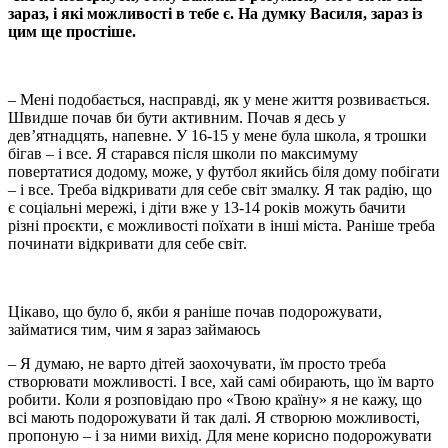
зараз, і які можливості в тебе є. На думку Василя, зараз із
цим ще простіше.
– Мені подобається, насправді, як у мене життя розвивається.
Швидше почав би бути активним. Почав я десь у
дев’ятнадцять, напевне. У 16-15 у мене була школа, я трошки
бігав – і все. Я старався після школи по максимуму
повертатися додому, може, у футбол якийсь біля дому побігати
– і все. Треба відкривати для себе світ змалку. Я так радію, що
є соціальні мережі, і діти вже у 13-14 років можуть бачити
різні проєкти, є можливості поїхати в інші міста. Раніше треба
починати відкривати для себе світ.
Цікаво, що було б, якби я раніше почав подорожувати,
займатися тим, чим я зараз займаюсь
– Я думаю, не варто дітей заохочувати, їм просто треба
створювати можливості. І все, хай самі обирають, що їм варто
робити. Коли я розповідаю про «Твою країну» я не кажу, що
всі мають подорожувати й так далі. Я створюю можливості,
пропоную – і за ними вихід. Для мене корисно подорожувати