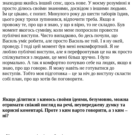
знаходиш якийсь інший сенс, щось нове. У моєму розумінні я
просто ділюсь своїми знаннями, досвідом з іншими людьми.
Їм це цікаво, є попит. Минулого року до шести таборів їздив,
цього року трохи зупинився, відпочити треба. Якщо я
провожу те, про що я знаю, у що я вірю, то не складно. Був
момент якогось сумніву, коли мене попросили провести
публічні виступи. Чисто випадково, бо десь почули, що
Василь уміє робити, але просто Василь не той. І я ну окей,
проведу. І тоді цей момент був мені некомфортний. Я не
люблю публічні виступи, але я перефронтував це на як просто
спілкуватися з людьми, це мені більш зручно. І було
нормально. А так я комфортно почуваю себе на людях, якщо я
знаю, про що говорю. Я можу навіть не готуватися до
виступів. Тобто моя підготовка – це за ніч до виступу скласти
собі план, про що хотів би поговорити.
Якщо ділитися з кимось своїми ідеями, безумовно, можна
отримати свіжий погляд на речі, неупереджену думку та
корисні коментарі. Проте з ким варто говорити, а з ким –
ні?