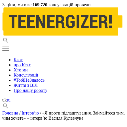
Заціни, ми вже
169 720
консультацій провели
Блог
про Кекс
Хто ми
Консультації
#ТобіНеЗдалось
Життя з ВІЛ
Про нашу роботу
uk
ru
Головна
/
Інтерв’ю
/ «Я проти підлаштування. Займайтеся тим,
чим хочете» – інтерв’ю Василя Кулевчука