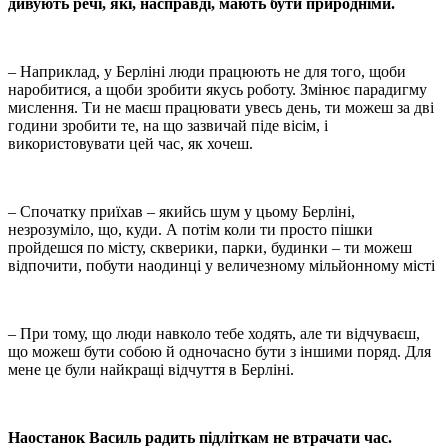
дивують речі, які, насправді, мають бути природніми.
– Наприклад, у Берліні люди працюють не для того, щоби
наробитися, а щоби зробити якусь роботу. Змінює парадигму
мислення. Ти не маєш працювати увесь день, ти можеш за дві
години зробити те, на що зазвичай піде вісім, і
використовувати цей час, як хочеш.
– Спочатку приїхав – якийсь шум у цьому Берліні,
незрозуміло, що, куди. А потім коли ти просто пішки
пройдешся по місту, скверики, парки, будинки – ти можеш
відпочити, побути наодинці у величезному мільйонному місті
– При тому, що люди навколо тебе ходять, але ти відчуваєш,
що можеш бути собою й одночасно бути з іншими поряд. Для
мене це були найкращі відчуття в Берліні.
Наостанок Василь радить підліткам не втрачати час.