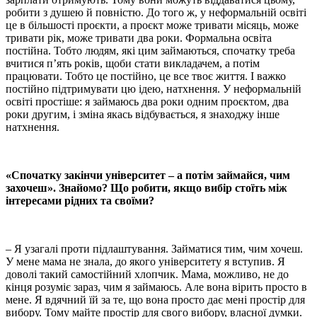
робити з душею й повністю. До того ж, у неформальній освіті
це в більшості проєкти, а проєкт може тривати місяць, може
тривати рік, може тривати два роки. Формальна освіта
постійна. Тобто людям, які цим займаються, спочатку треба
вчитися п’ять років, щоби стати викладачем, а потім
працювати. Тобто це постійно, це все твоє життя. І важко
постійно підтримувати цю ідею, натхнення. У неформальній
освіті простіше: я займаюсь два роки одним проєктом, два
роки другим, і зміна якась відбувається, я знаходжу інше
натхнення.
«Спочатку закінчи університет – а потім займайся, чим
захочеш». Знайомо? Що робити, якщо вибір стоїть між
інтересами рідних та своїми?
– Я узагалі проти підлаштування. Займатися тим, чим хочеш.
У мене мама не знала, до якого університету я вступив. Я
доволі такий самостійний хлопчик. Мама, можливо, не до
кінця розуміє зараз, чим я займаюсь. Але вона вірить просто в
мене. Я вдячний їй за те, що вона просто дає мені простір для
вибору. Тому майте простір для свого вибору, власної думки.