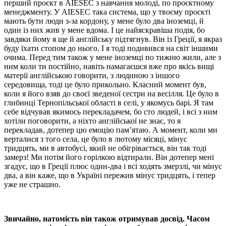
перший проєкт в AIESEC з навчання молоді, по проєктному
менеджменту. У AIESEC така система, що у твоєму проєкті
мають бути люди з-за кордону, у мене було два іноземці, й
один із них жив у мене вдома. І це найяскравіша подія, бо
завдяки йому я ще й англійську підтягнув. Він із Греції, я якраз
буду їхати стопом до нього. І я тоді подивився на світ іншими
очима. Перед тим також у мене іноземці по тижню жили, але з
ним коли ти постійно, навіть намагаєшся вже про якісь вищі
матерії англійською говорити, з людиною з іншого
середовища, тоді це було прикольно. Класний момент був,
коли я його взяв до своєї зведеної сестри на весілля. Це було в
глибинці Тернопільської області в селі, у якомусь барі. Я там
себе відчував якимось перекладачем, бо сто людей, і всі з ним
хотіли поговорити, а ніхто англійської не знає, то я
перекладав, дотепер цю емоцію пам’ятаю. А момент, коли ми
верталися з того села, це було в лютому місяці, мінус
тридцять, ми в автобусі, який не обігрівається, він так тоді
замерз! Ми потім його горілкою відтирали. Він дотепер мені
згадує, що в Греції плюс один-два і всі ходять змерзлі, чи мінус
два, а він каже, що в Україні пережив мінус тридцять, і тепер
уже не страшно.
Звичайно, натомість він також отримував досвід. Часом