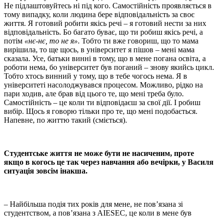
Не підлаштовуйтесь ні під кого. Самостійність проявляється в
тому випадку, коли людина бере відповідальність за своє
життя. Я готовий робити якісь речі – я готовий нести за них
відповідальність. Бо багато буває, що ти робиш якісь речі, а
потім
«нє-нє, то не я»
. Тобто ти вже говориш, що то мама
вирішила, то ще щось, в університет я пішов – мені мама
сказала. Усе, батьки винні в тому, що в мене погана освіта, а
роботи нема, бо університет був поганий – знову якийсь цикл.
Тобто хтось винний у тому, що в тебе чогось нема. Я в
університеті насолоджувався процесом. Можливо, рідко на
пари ходив, але брав від цього те, що мені треба було.
Самостійність – це коли ти відповідаєш за свої дії. І робиш
вибір. Щось я говорю тільки про те, що мені подобається.
Напевне, по життю такий (сміється).
Студентське життя не може бути не насиченим, проте
якщо в когось це так через навчання або вечірки, у Василя
ситуація зовсім інакша.
– Найбільша подія тих років для мене, не пов’язана зі
студентством, а пов’язана з AIESEC, це коли в мене був