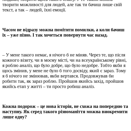
творити можливості для людей, але так ти бачиш лише свій
текст, а так – людей, їхні емоції.
Часом не відразу можна помітити помилки, а коли бачиш
їх – уже пізно. І так хочеться повернути час назад.
– У мене такого немає, я нічого б не міняв. Через те, що після
кожного візиту, чи в моєму місті, чи на всеукраїнському рівні,
я роблю аналіз, що було добре, що було недобре. Тобто якби я
щось змінив, у мене не було б того досвіду, який є зараз. Тому
я б нічого не змінював, якби вертався. Продовжував би
робити так, як зараз роблю. Пройшов якийсь захід, пройшов
якийсь етап у житті – ти просто робиш аналіз.
Кожна подорож – це нова історія, не схожа на попередню та
наступну. Як серед такого різноманіття можна виокремити
лише одну?