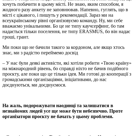
хочуть побачити в цьому місті. Не знаю, яким способом, я
жодного разу анкету не заповнював. Напевно, гуглять, що в
місті є цікавого, і пишуть у рекомендації. Зараз ми на
всеукраїнському рівні організовуємо команду. Ну, ми себе
вважаємо унікальними. Бо це не типу каучсерфинг, бо там
надається тільки поселення, не типу ERASMUS, бо він надає
гроші, грант.
Ми поки що не бачили такого за кордоном, але якщо хтось
знає, ми з радістю переймемо досвід
– У нас були деякі активісти, які хотіли робити «Твою країну»
на міжнародний рівень, бо справді ніхто не бачив подібного
проєкту, але поки що це тільки ідея. Ми готові до кооперації з
громадськими організаціями, ініціативами, до нас
доєднуються, ми доєднуємося.
На жаль, подорожувати наодинці та залишатися в
незнайомих людей усе ще може бути небезпечно. Проте
організатори проєкту не бачать у цьому проблеми.