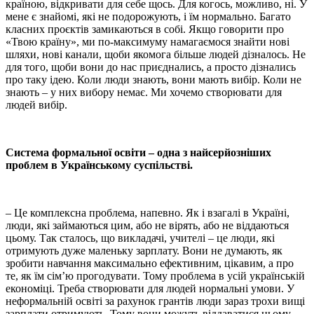
країною, відкривати для себе щось. Для когось, можливо, ні. У
мене є знайомі, які не подорожують, і їм нормально. Багато
класних проєктів замикаються в собі. Якщо говорити про
«Твою країну», ми по-максимуму намагаємося знайти нові
шляхи, нові канали, щоби якомога більше людей дізналось. Не
для того, щоби вони до нас приєднались, а просто дізнались
про таку ідею. Коли люди знають, вони мають вибір. Коли не
знають – у них вибору немає. Ми хочемо створювати для
людей вибір.
Система формальної освіти – одна з найсерйозніших
проблем в Українському суспільстві.
– Це комплексна проблема, напевно. Як і взагалі в Україні,
люди, які займаються цим, або не вірять, або не віддаються
цьому. Так сталось, що викладачі, учителі – це люди, які
отримують дуже маленьку зарплату. Вони не думають, як
зробити навчання максимально ефективним, цікавим, а про
те, як їм сім’ю прогодувати. Тому проблема в усій українській
економіці. Треба створювати для людей нормальні умови. У
неформальній освіті за рахунок грантів люди зараз трохи вищі
зарплати отримують. Тому вони можуть віддаватися цьому,