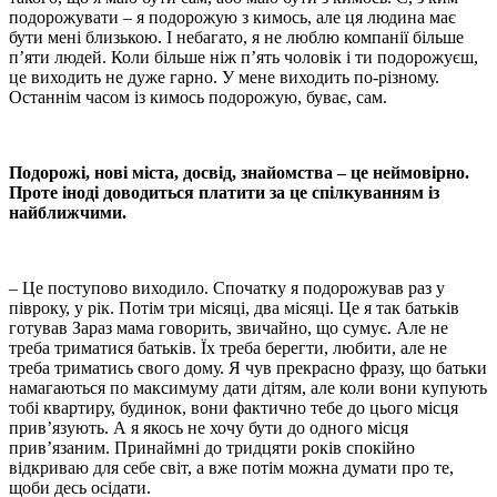
подорожувати – я подорожую з кимось, але ця людина має
бути мені близькою. І небагато, я не люблю компанії більше
п’яти людей. Коли більше ніж п’ять чоловік і ти подорожуєш,
це виходить не дуже гарно. У мене виходить по-різному.
Останнім часом із кимось подорожую, буває, сам.
Подорожі, нові міста, досвід, знайомства – це неймовірно.
Проте іноді доводиться платити за це спілкуванням із
найближчими.
– Це поступово виходило. Спочатку я подорожував раз у
півроку, у рік. Потім три місяці, два місяці. Це я так батьків
готував Зараз мама говорить, звичайно, що сумує. Але не
треба триматися батьків. Їх треба берегти, любити, але не
треба триматись свого дому. Я чув прекрасно фразу, що батьки
намагаються по максимуму дати дітям, але коли вони купують
тобі квартиру, будинок, вони фактично тебе до цього місця
прив’язують. А я якось не хочу бути до одного місця
прив’язаним. Принаймні до тридцяти років спокійно
відкриваю для себе світ, а вже потім можна думати про те,
щоби десь осідати.