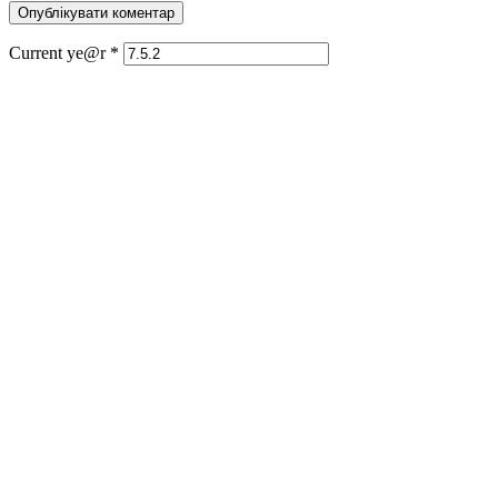
Current ye@r
*