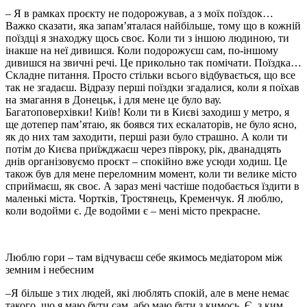
– Я в рамках проєкту не подорожував, а з моїх поїздок…
Важко сказати, яка запам’яталася найбільше, тому що в кожній
поїздці я знаходжу щось своє. Коли ти з іншою людиною, ти
інакше на неї дивишся. Коли подорожуєш сам, по-іншому
дивишся на звичні речі. Це прикольно так помічати. Поїздка…
Складне питання. Просто стільки всього відбувається, що все
так не згадаєш. Відразу перші поїздки згадалися, коли я поїхав
на змагання в Донецьк, і для мене це було вау.
Багатоповерхівки! Київ! Коли ти в Києві заходиш у метро, я
ще дотепер пам’ятаю, як боявся тих ескалаторів, не було ясно,
як до них там заходити, перші рази було страшно. А коли ти
потім до Києва приїжджаєш через півроку, рік, дванадцять
днів організовуємо проєкт – спокійно вже усюди ходиш. Це
також був для мене переломним момент, коли ти велике місто
сприймаєш, як своє. А зараз мені частіше подобається їздити в
маленькі міста. Чортків, Тростянець, Кременчук. Я люблю,
коли водойми є. Де водойми є – мені місто прекрасне.
Люблю гори – там відчуваєш себе якимось медіатором між
земним і небесним
–Я більше з тих людей, які люблять спокій, але в мене немає
такого, що я маю бути сам, або маю бути з кимось. Є, з ким