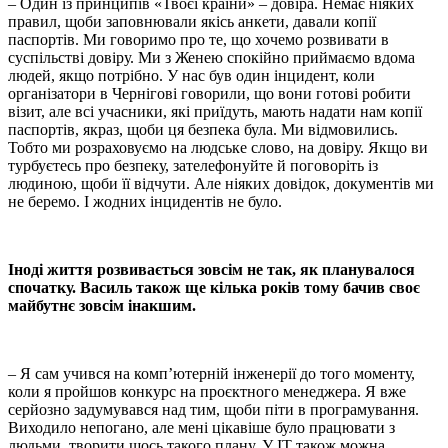
– Один із принципів «Твоєї країни» – довіра. Немає ніяких
правил, щоби заповнювали якісь анкети, давали копії
паспортів. Ми говоримо про те, що хочемо розвивати в
суспільстві довіру. Ми з Женею спокійно приймаємо вдома
людей, якщо потрібно. У нас був один інцидент, коли
організатори в Чернігові говорили, що вони готові робити
візит, але всі учасники, які приїдуть, мають надати нам копії
паспортів, якраз, щоби ця безпека була. Ми відмовились.
Тобто ми розраховуємо на людське слово, на довіру. Якщо ви
турбуєтесь про безпеку, зателефонуйте й поговоріть із
людиною, щоби її відчути. Але ніяких довідок, документів ми
не беремо. І жодних інцидентів не було.
Іноді життя розвивається зовсім не так, як планувалося
спочатку. Василь також ще кілька років тому бачив своє
майбутнє зовсім інакшим.
– Я сам учився на комп’ютерній інженерії до того моменту,
коли я пройшов конкурс на проєктного менеджера. Я вже
серйозно задумувався над тим, щоби піти в програмування.
Виходило непогано, але мені цікавіше було працювати з
людьми, творити щось такого плану. У IT також можна