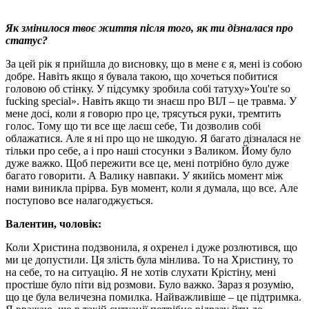
Як змінилося твоє життя після того, як ти дізналася про
статус?
За цей рік я прийшла до висновку, що в мене є я, мені із собою
добре. Навіть якщо я бувала такою, що хочеться побитися
головою об стінку. У підсумку зробила собі татуху»You're so
fucking special». Навіть якщо ти знаєш про ВІЛ – це травма. У
мене досі, коли я говорю про це, трясуться руки, тремтить
голос. Тому що ти все ще лаєш себе, Ти дозволив собі
облажатися. Але я ні про що не шкодую. Я багато дізналася не
тільки про себе, а і про наші стосунки з Валиком. Йому було
дуже важко. Щоб пережити все це, мені потрібно було дуже
багато говорити. А Валику навпаки. У якийсь момент між
нами виникла прірва. Був момент, коли я думала, що все. Але
поступово все налагоджується.
Валентин, чоловік:
Коли Христина подзвонила, я охренел і дуже розлютився, що
ми це допустили. Ця злість була мінлива. То на Христину, то
на себе, то на ситуацію. Я не хотів слухати Крістіну, мені
простіше було піти від розмови. Було важко. Зараз я розумію,
що це була величезна помилка. Найважливіше – це підтримка.