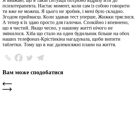
Я вважаю, що в такій ситуації потрібно відразу йти до
психотерапевта. Настає момент, коли сам із собою говорити
ти вже не можеш. Я цього не зробив, і мені було складно.
Згодом приймаєш. Коли здавав тест уперше, Жижки тряслися.
А тепер я їх здаю просто для галочки. Спокійно і впевнено,
що я чистий. Якщо чесно, у нашому житті нічого не
змінилося. Хіба що стало на один будильник більше на обох
наших телефонах-Крістінкіна нагадувала, щоби випити
таблетки. Тому що в нас далекосяжні плани на життя.
Вам може сподобатися