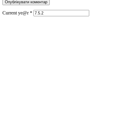
Current ye@r
*