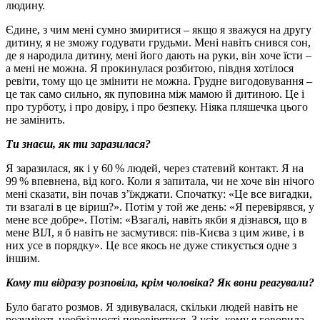
людину.
Єдине, з чим мені сумно змиритися – якщо я зважуся на другу
дитину, я не зможу годувати грудьми. Мені навіть снився сон,
де я народила дитину, мені його дають на руки, він хоче їсти –
а мені не можна. Я прокинулася розбитою, півдня хотілося
ревіти, тому що це змінити не можна. Грудне вигодовування –
це так само сильно, як пуповина між мамою й дитиною. Це і
про турботу, і про довіру, і про безпеку. Ніяка пляшечка цього
не замінить.
Ти знаєш, як ти заразилася?
Я заразилася, як і у 60 % людей, через статевий контакт. Я на
99 % впевнена, від кого. Коли я запитала, чи не хоче він нічого
мені сказати, він почав з’їжджати. Спочатку: «Це все вигадки,
ти взагалі в це віриш?». Потім у той же день: «Я перевірявся, у
мене все добре». Потім: «Взагалі, навіть якби я дізнався, що в
мене ВІЛ, я б навіть не засмутився: пів-Києва з цим живе, і в
них усе в порядку». Це все якось не дуже стикується одне з
іншим.
Кому ти відразу розповіла, крім чоловіка? Як вони реагували?
Було багато розмов. Я здивувалася, скільки людей навіть не
розуміють необхідності перевірятися. З усіх, кому я говорила