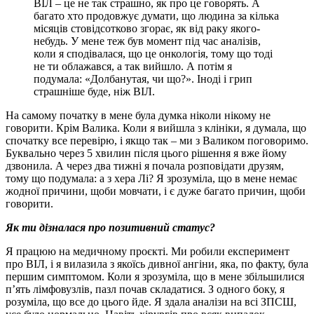
ВІЛ – це не так страшно, як про це говорять. А
багато хто продовжує думати, що людина за кілька
місяців стовідсотково згорає, як від раку якого-
небудь. У мене теж був момент під час аналізів,
коли я сподівалася, що це онкологія, тому що тоді
не ти облажався, а так вийшло. А потім я
подумала: «Долбанутая, чи що?». Іноді і грип
страшніше буде, ніж ВІЛ.
На самому початку в мене була думка ніколи нікому не
говорити. Крім Валика. Коли я вийшла з клініки, я думала, що
спочатку все перевірю, і якщо так – ми з Валиком поговоримо.
Буквально через 5 хвилин після цього рішення я вже йому
дзвонила. А через два тижні я почала розповідати друзям,
тому що подумала: а з хера Лі? Я зрозуміла, що в мене немає
жодної причини, щоби мовчати, і є дуже багато причин, щоби
говорити.
Як ти дізналася про позитивний статус?
Я працюю на медичному проєкті. Ми робили експеримент
про ВІЛ, і я вилазила з якоїсь дивної ангіни, яка, по факту, була
першим симптомом. Коли я зрозуміла, що в мене збільшилися
п’ять лімфовузлів, пазл почав складатися. З одного боку, я
розуміла, що все до цього йде. Я здала аналізи на всі ЗПСШ,