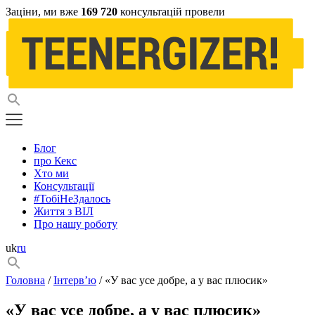
Заціни, ми вже
169 720
консультацій провели
Блог
про Кекс
Хто ми
Консультації
#ТобіНеЗдалось
Життя з ВІЛ
Про нашу роботу
uk
ru
Головна
/
Інтерв’ю
/ «У вас усе добре, а у вас плюсик»
«У вас усе добре, а у вас плюсик»