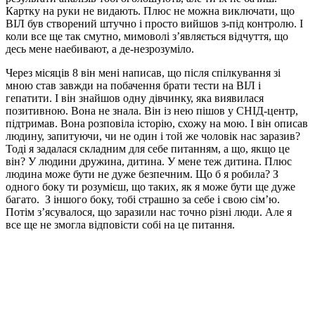
Картку на руки не видають. Плюс не можна виключати, що
ВІЛ був створений штучно і просто вийшов з-під контролю. І
коли все ще так смутно, мимоволі з’являється відчуття, що
десь мене наебивают, а де-незрозуміло.
Через місяців 8 він мені написав, що після спілкування зі
мною став завжди на побачення брати тести на ВІЛ і
гепатити. І він знайшов одну дівчинку, яка виявилася
позитивною. Вона не знала. Він із нею пішов у СНІД-центр,
підтримав. Вона розповіла історію, схожу на мою. І він описав
людину, запитуючи, чи не один і той же чоловік нас заразив?
Тоді я задалася складним для себе питанням, а що, якщо це
він? У людини дружина, дитина. У мене теж дитина. Плюс
людина може бути не дуже безпечним. Що б я робила? З
одного боку ти розумієш, що таких, як я може бути ще дуже
багато. З іншого боку, тобі страшно за себе і свою сім’ю.
Потім з’ясувалося, що заразили нас точно різні люди. Але я
все ще не змогла відповісти собі на це питання.