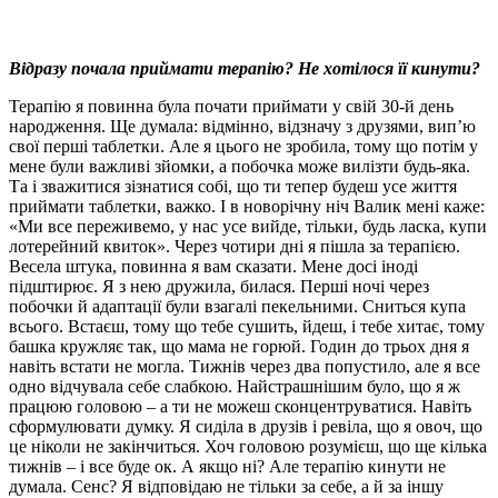
Відразу почала приймати терапію? Не хотілося її кинути?
Терапію я повинна була почати приймати у свій 30-й день
народження. Ще думала: відмінно, відзначу з друзями, вип’ю
свої перші таблетки. Але я цього не зробила, тому що потім у
мене були важливі зйомки, а побочка може вилізти будь-яка.
Та і зважитися зізнатися собі, що ти тепер будеш усе життя
приймати таблетки, важко. І в новорічну ніч Валик мені каже:
«Ми все переживемо, у нас усе вийде, тільки, будь ласка, купи
лотерейний квиток». Через чотири дні я пішла за терапією.
Весела штука, повинна я вам сказати. Мене досі іноді
підштирює. Я з нею дружила, билася. Перші ночі через
побочки й адаптації були взагалі пекельними. Сниться купа
всього. Встаєш, тому що тебе сушить, йдеш, і тебе хитає, тому
башка кружляє так, що мама не горюй. Годин до трьох дня я
навіть встати не могла. Тижнів через два попустило, але я все
одно відчувала себе слабкою. Найстрашнішим було, що я ж
працюю головою – а ти не можеш сконцентруватися. Навіть
сформулювати думку. Я сиділа в друзів і ревіла, що я овоч, що
це ніколи не закінчиться. Хоч головою розумієш, що ще кілька
тижнів – і все буде ок. А якщо ні? Але терапію кинути не
думала. Сенс? Я відповідаю не тільки за себе, а й за іншу