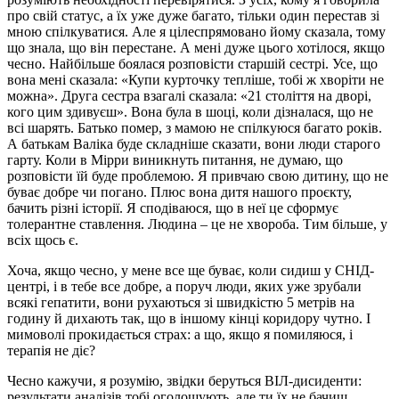
про свій статус, а їх уже дуже багато, тільки один перестав зі
мною спілкуватися. Але я цілеспрямовано йому сказала, тому
що знала, що він перестане. А мені дуже цього хотілося, якщо
чесно. Найбільше боялася розповісти старшій сестрі. Усе, що
вона мені сказала: «Купи курточку тепліше, тобі ж хворіти не
можна». Друга сестра взагалі сказала: «21 століття на дворі,
кого цим здивуєш». Вона була в шоці, коли дізналася, що не
всі шарять. Батько помер, з мамою не спілкуюся багато років.
А батькам Валіка буде складніше сказати, вони люди старого
гарту. Коли в Мірри виникнуть питання, не думаю, що
розповісти їй буде проблемою. Я привчаю свою дитину, що не
буває добре чи погано. Плюс вона дитя нашого проєкту,
бачить різні історії. Я сподіваюся, що в неї це сформує
толерантне ставлення. Людина – це не хвороба. Тим більше, у
всіх щось є.
Хоча, якщо чесно, у мене все ще буває, коли сидиш у СНІД-
центрі, і в тебе все добре, а поруч люди, яких уже зрубали
всякі гепатити, вони рухаються зі швидкістю 5 метрів на
годину й дихають так, що в іншому кінці коридору чутно. І
мимоволі прокидається страх: а що, якщо я помиляюся, і
терапія не діє?
Чесно кажучи, я розумію, звідки беруться ВІЛ-дисиденти:
результати аналізів тобі оголошують, але ти їх не бачиш.