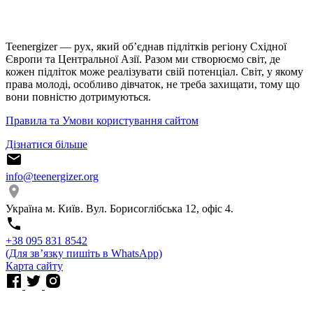
Teenergizer — рух, який об’єднав підлітків регіону Східної
Європи та Центральної Азії. Разом ми створюємо світ, де
кожен підліток може реалізувати свій потенціал. Світ, у якому
права молоді, особливо дівчаток, не треба захищати, тому що
вони повністю дотримуються.
Правила та Умови користування сайтом
Дізнатися більше
info@teenergizer.org
Україна м. Київ. Вул. Борисоглібська 12, офіс 4.
⁨+38 095 831 8542⁩
(Для звʼязку пишіть в WhatsApp)
Карта сайту