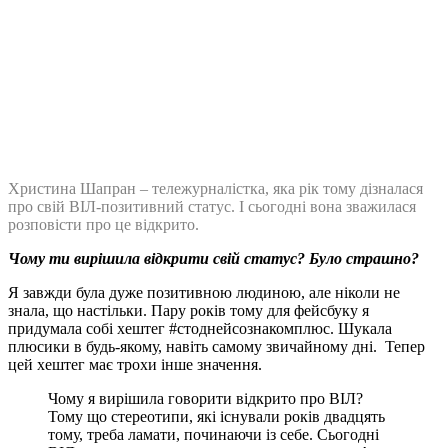
Христина Шапран – тележурналістка, яка рік тому дізналася
про свій ВІЛ-позитивний статус. І сьогодні вона зважилася
розповісти про це відкрито.
Чому ти вирішила відкрити свій статус? Було страшно?
Я завжди була дуже позитивною людиною, але ніколи не
знала, що настільки. Пару років тому для фейсбуку я
придумала собі хештег #стоднейсознакомплюс. Шукала
плюсики в будь-якому, навіть самому звичайному дні. Тепер
цей хештег має трохи інше значення.
Чому я вирішила говорити відкрито про ВІЛ?
Тому що стереотипи, які існували років двадцять
тому, треба ламати, починаючи із себе. Сьогодні