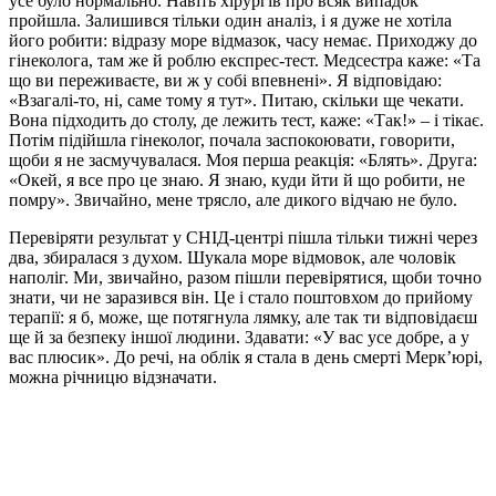
усе було нормально. Навіть хірургів про всяк випадок
пройшла. Залишився тільки один аналіз, і я дуже не хотіла
його робити: відразу море відмазок, часу немає. Приходжу до
гінеколога, там же й роблю експрес-тест. Медсестра каже: «Та
що ви переживаєте, ви ж у собі впевнені». Я відповідаю:
«Взагалі-то, ні, саме тому я тут». Питаю, скільки ще чекати.
Вона підходить до столу, де лежить тест, каже: «Так!» – і тікає.
Потім підійшла гінеколог, почала заспокоювати, говорити,
щоби я не засмучувалася. Моя перша реакція: «Блять». Друга:
«Окей, я все про це знаю. Я знаю, куди йти й що робити, не
помру». Звичайно, мене трясло, але дикого відчаю не було.
Перевіряти результат у СНІД-центрі пішла тільки тижні через
два, збиралася з духом. Шукала море відмовок, але чоловік
наполіг. Ми, звичайно, разом пішли перевірятися, щоби точно
знати, чи не заразився він. Це і стало поштовхом до прийому
терапії: я б, може, ще потягнула лямку, але так ти відповідаєш
ще й за безпеку іншої людини. Здавати: «У вас усе добре, а у
вас плюсик». До речі, на облік я стала в день смерті Мерк’юрі,
можна річницю відзначати.